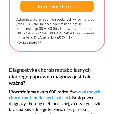
Administratorem danych podanych w formularzu
jest TESTDNA sp. z o.o. Sp.k. z siedzibą: ul.
Bocheńskiego 38 A, 40-859 Katowice, o numerze
NIP: 634-282-27-48, REGON: 243413225, e-mail:
biuro@testDNA.pl , tel.: 665 761 161.
Pokaż całość >>
Diagnostyka chorób metabolicznych
–
dlaczego poprawna diagnoza jest tak
ważna?
❗Rozróżniamy około 600 rodzajów
wrodzonych
chorób metabolicznych u dzieci
.
Brak pewnej
diagnozy choroby metabolicznej, a co za tym idzie –
brak odpowiedniego leczenia niosą za sobą