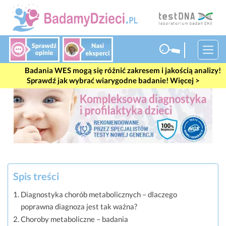
#wes
Badania WES mogą się różnić zakresem i jakością analizy!
Sprawdź jak wybrać wiarygodne badanie! Więcej >
Spis treści
Diagnostyka chorób metabolicznych – dlaczego
poprawna diagnoza jest tak ważna?
Choroby metaboliczne – badania