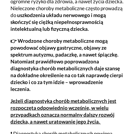
ogromne ryzyko dla zdrowia, a nawet życia dziecka.
Nieleczone choroby metaboliczne często prowadzą
do
uszkodzenia układu nerwowego i mogą
skończyć się ciężką niepełnosprawnością
intelektualną lub fizyczną dziecka.
👉 Wrodzone choroby metaboliczne mogą
powodować objawy gastryczne, objawy ze
spektrum autyzmu, padaczkę, a nawet śpiączkę.
Natomiast prawidłowo poprowadzona
diagnostyka chorób
metabolicznych
daje szansę
na
dokładne
określenie na co tak naprawdę cierpi
dziecko i co za tym idzie – wprowadzenie
leczenia.
Jeżeli diagnostyka chorób metabolicznych jest
rozpoczęta odpowiednio wcześnie, w wielu
przypadkach oznacza normalny dalszy rozwój
dziecka, a nawet uratowanie jego życia.
❗ Diagnostyka chorób metabolicznych powinna