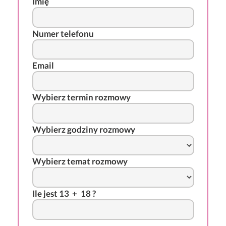
Imię
Numer telefonu
Email
Wybierz termin rozmowy
Wybierz godziny rozmowy
Wybierz temat rozmowy
I
l
e j
es
t 13
-
+
*
18 ?