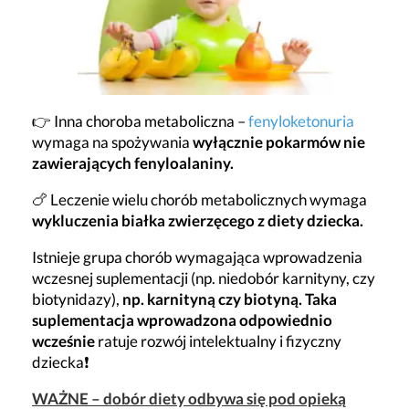
👉 Inna choroba metaboliczna –
fenyloketonuria
wymaga na spożywania
wyłącznie pokarmów nie
zawierających fenyloalaniny.
🍗 Leczenie wielu chorób metabolicznych wymaga
wykluczenia białka zwierzęcego z diety dziecka.
Istnieje grupa chorób wymagająca wprowadzenia
wczesnej suplementacji (np. niedobór karnityny, czy
biotynidazy),
np. karnityną czy biotyną. Taka
suplementacja wprowadzona odpowiednio
wcześnie
ratuje rozwój intelektualny i fizyczny
dziecka❗
WAŻNE – dobór diety odbywa się pod opieką