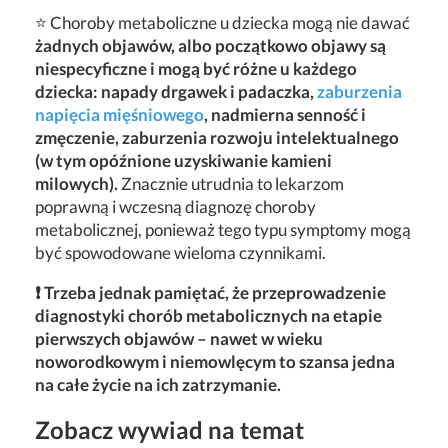
⭐ Choroby metaboliczne u dziecka mogą nie dawać
żadnych objawów, albo początkowo objawy są
niespecyficzne i mogą być różne u każdego
dziecka: napady drgawek i padaczka,
zaburzenia
napięcia mięśniowego
, nadmierna senność i
zmęczenie, zaburzenia rozwoju intelektualnego
(w tym opóźnione uzyskiwanie kamieni
milowych).
Znacznie utrudnia to lekarzom
poprawną i wczesną diagnozę choroby
metabolicznej, ponieważ tego typu symptomy mogą
być spowodowane wieloma czynnikami.
❗ Trzeba jednak pamiętać, że przeprowadzenie
diagnostyki chorób metabolicznych na etapie
pierwszych objawów – nawet w wieku
noworodkowym i niemowlęcym to szansa jedna
na całe życie na ich zatrzymanie.
Zobacz wywiad na temat