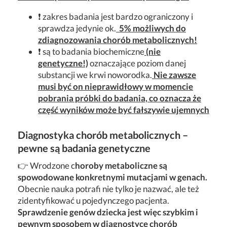
❗ zakres badania jest bardzo ograniczony i
sprawdza jedynie ok.
5% możliwych do
zdiagnozowania chorób metabolicznych!
❗ są to badania biochemiczne
(nie
genetyczne!)
oznaczające poziom danej
substancji we krwi noworodka.
Nie zawsze
musi być on nieprawidłowy w momencie
pobrania próbki do badania, co oznacza że
część wyników może być fałszywie ujemnych
Diagnostyka chorób metabolicznych –
pewne są badania genetyczne
👉 Wrodzone c
horoby metaboliczne są
spowodowane konkretnymi mutacjami w genach.
Obecnie nauka potrafi nie tylko je nazwać, ale też
zidentyfikować u pojedynczego pacjenta.
Sprawdzenie genów dziecka jest więc szybkim i
pewnym sposobem w diagnostyce chorób