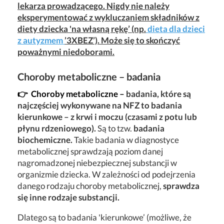
lekarza prowadzącego. Nigdy nie należy
eksperymentować z wykluczaniem składników z
diety dziecka 'na własną rękę’ (np.
dieta dla dzieci
z autyzmem
’3XBEZ’). Może się to skończyć
poważnymi niedoborami.
Choroby metaboliczne – badania
👉 Choroby metaboliczne –
badania, które są
najczęściej wykonywane na NFZ to badania
kierunkowe – z krwi i moczu (czasami z potu lub
płynu rdzeniowego).
Są to tzw.
badania
biochemiczne.
Takie badania w diagnostyce
metabolicznej sprawdzają poziom danej
nagromadzonej niebezpiecznej substancji w
organizmie dziecka. W zależności od podejrzenia
danego rodzaju choroby metabolicznej,
sprawdza
się inne rodzaje substancji.
Dlatego są to badania 'kierunkowe’ (możliwe, że