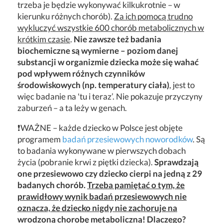
trzeba je będzie wykonywać kilkukrotnie – w
kierunku różnych chorób).
Za ich pomocą trudno
wykluczyć wszystkie 600 chorób metabolicznych w
krótkim czasie
.
Nie zawsze też badania
biochemiczne są wymierne – poziom danej
substancji w organizmie dziecka może się wahać
pod wpływem różnych czynników
środowiskowych (np. temperatury ciała)
, jest to
więc badanie na 'tu i teraz’. Nie pokazuje przyczyny
zaburzeń – a ta leży w genach.
❗WAŻNE – każde dziecko w Polsce jest objęte
programem
badań przesiewowych noworodków
. Są
to badania wykonywane w pierwszych dobach
życia (pobranie krwi z piętki dziecka).
Sprawdzają
one przesiewowo czy dziecko cierpi na jedną z 29
badanych chorób.
Trzeba pamiętać o tym, że
prawidłowy wynik badań przesiewowych nie
oznacza, że dziecko nigdy nie zachoruje na
wrodzoną chorobę metaboliczną! Dlaczego?