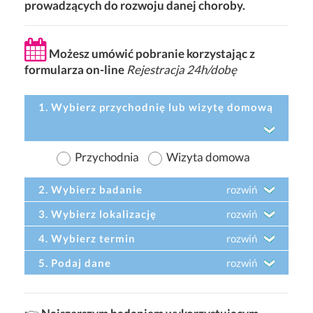
prowadzących do rozwoju danej choroby.
Możesz umówić pobranie korzystając z
formularza on-line
Rejestracja 24h/dobę
1. Wybierz przychodnię lub wizytę domową
Przychodnia
Wizyta domowa
2. Wybierz badanie
rozwiń
3. Wybierz lokalizację
rozwiń
4. Wybierz termin
rozwiń
5. Podaj dane
rozwiń