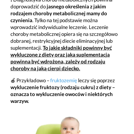
doprowadzić do
jasnego
określenia z jakim
rodzajem choroby metabolicznej mamy do
czynienia
. Tylko na tej podstawie można
wprowadzić indywidualne leczenie. Leczenie
choroby metabolicznej opiera się na szczegółowo
dobranej, restrykcyjnej diecie eliminacyjnej lub
suplementacji.
To jakie składniki powinny być
wykluczone z diety oraz jaka suplementacja
powinna być wdrożona, zależy od rodzaju
choroby na jaką cierpi dziecko.
🍎 Przykładowo –
fruktozemię
leczy się poprzez
wykluczenie fruktozy (rodzaju cukru) z diety –
oznacza to wykluczenie owoców i niektórych
warzyw.