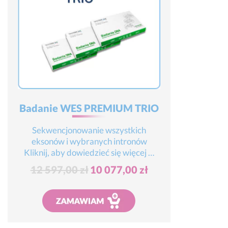
Badanie WES PREMIUM TRIO
Sekwencjonowanie wszystkich
eksonów i wybranych intronów
Kliknij, aby dowiedzieć się więcej …
Pierwotna
Aktualna
12 597,00
zł
10 077,00
zł
cena
cena
wynosiła:
wynosi:
Dodaj do koszyka
12
10
597,00 zł.
077,00 zł.