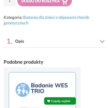
Dodaj do koszyka
Badanie
WES
PREMIUM
Kategoria:
Badania dla dzieci z objawami chorób
+
genetycznych
FARMAKOGENETYKA
Sekwencjonowanie
wszystkich
Opis
eksonów
i
wybranych
intronów
Podobne produkty
Kliknij,
aby
dowiedzieć
się
więcej
...