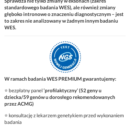
Sprawdza nie tylko zmiany w eksonach (zakres
standardowego badania WES), ale również zmiany
głęboko intronowe o znaczeniu diagnostycznym – jest
to zakres nie analizowany w żadnym innym badaniu
WES.
W ramach badania WES PREMIUM gwarantujemy:
⭐ bezpłatny panel
’profilaktyczny’ (52 geny u
dziecka/59 genów u dorosłego rekomendowanych
przez ACMG)
⭐ konsultację z lekarzem genetykiem przed wykonaniem
badania