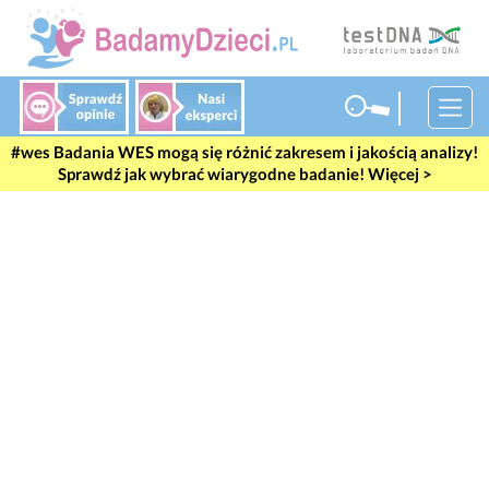
#wes
Badania WES mogą się różnić zakresem i jakością analizy!
Sprawdź jak wybrać wiarygodne badanie! Więcej >