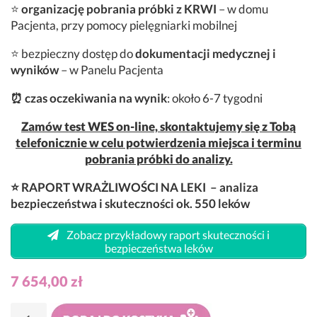
⭐
organizację pobrania próbki z KRWI
– w domu
Pacjenta, przy pomocy pielęgniarki mobilnej
⭐ bezpieczny dostęp do
dokumentacji medycznej i
wyników
– w Panelu Pacjenta
⏰ czas oczekiwania na wynik
: około 6-7 tygodni
Zamów test WES on-line, skontaktujemy się z Tobą
telefonicznie w celu potwierdzenia miejsca i terminu
pobrania próbki do analizy.
⭐ RAPORT WRAŻLIWOŚCI NA LEKI – analiza
bezpieczeństwa i skuteczności ok. 550 leków
Zobacz przykładowy raport skuteczności i
bezpieczeństwa leków
7 654,00
zł
ilość