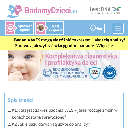
Badania WES mogą się różnić zakresem i jakością analizy!
Sprawdź jak wybrać wiarygodne badanie! Więcej >
Spis treści
#1. Jaki jest zakres badania WES – jakie rodzaje zmian w
genach zostaną sprawdzone?
#2 Jakie bazy danych są użyte do analizy?