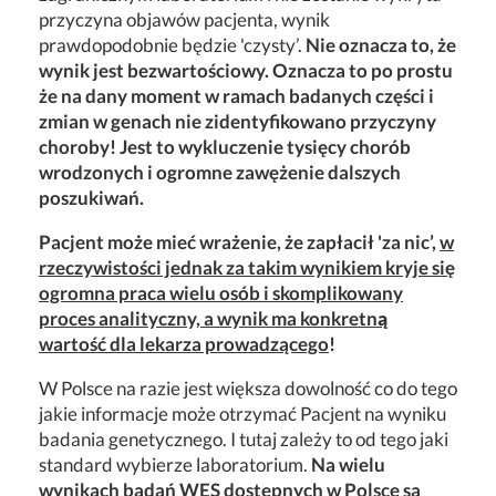
przyczyna objawów pacjenta, wynik
prawdopodobnie będzie 'czysty’.
Nie oznacza to, że
wynik jest bezwartościowy. Oznacza to po prostu
że na dany moment w ramach badanych części i
zmian w genach nie zidentyfikowano przyczyny
choroby! Jest to wykluczenie tysięcy chorób
wrodzonych i ogromne zawężenie dalszych
poszukiwań.
Pacjent może mieć wrażenie, że zapłacił 'za nic’,
w
rzeczywistości jednak za takim wynikiem kryje się
ogromna praca wielu osób i skomplikowany
proces analityczny, a wynik ma konkretn
ą
wartość dla lekarza prowadzącego
!
W Polsce na razie jest większa dowolność co do tego
jakie informacje może otrzymać Pacjent na wyniku
badania genetycznego. I tutaj zależy to od tego jaki
standard wybierze laboratorium.
Na wielu
wynikach badań WES dostępnych w Polsce są