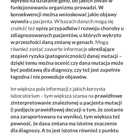
wpływa na działanie genu, do jakich zmian w
funkcjonowaniu organizmu prowadzi. W
konsekwencji można wnioskować jakie objawy
wywoła
u pacjenta. W bazach danych mogą się
znaleźć też
opisy przypadków i rozwoju choroby u
zdiagnozowanych pacjentów, u których wykryto
w przeszłości daną zmianę w genach
. Mogą
również zostać zawarte informacje
określające
stopień ryzyka (patogeniczności) danej mutacji –
dzięki temu można ocenić czy dana mutacja może
być podstawą dla diagnozy, czy też jest zupełnie
łagodna i nie powoduje objawów.
Im większa pula informacji z jakich korzysta
laboratorium – tym większa szansa na
prawidłowe
zinterpretowanie znalezionej u pacjenta mutacji
(i podjęcie prawidłowej decyzji o tym, że zostanie
ona zaraportowana na wyniku), tym większa też
pewność, że dana zmiana ma istotne znaczenie
dla diagnozy. A to jest istotne również z punktu