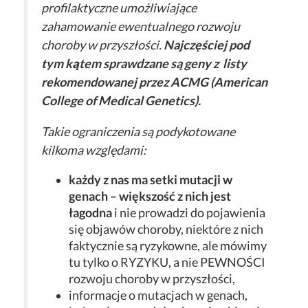
profilaktyczne umożliwiające
zahamowanie ewentualnego rozwoju
choroby w przyszłości.
Najczęściej pod
tym k
ą
tem sprawdzane są geny z listy
rekomendowanej przez ACMG (American
College of Medical Genetics).
Takie ograniczenia są podykotowane
kilkoma względami:
każdy z nas ma setki mutacji w
genach – większość z nich jest
łagodna
i nie prowadzi do pojawienia
się objawów choroby, niektóre z nich
faktycznie są ryzykowne, ale mówimy
tu tylko o RYZYKU, a nie PEWNOŚCI
rozwoju choroby w przyszłości,
informacje o mutacjach w genach,