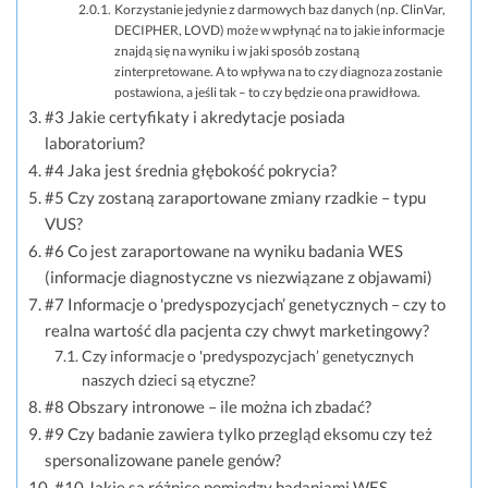
Korzystanie jedynie z darmowych baz danych (np. ClinVar,
DECIPHER, LOVD) może w wpłynąć na to jakie informacje
znajdą się na wyniku i w jaki sposób zostaną
zinterpretowane. A to wpływa na to czy diagnoza zostanie
postawiona, a jeśli tak – to czy będzie ona prawidłowa.
#3 Jakie certyfikaty i akredytacje posiada
laboratorium?
#4 Jaka jest średnia głębokość pokrycia?
#5 Czy zostaną zaraportowane zmiany rzadkie – typu
VUS?
#6 Co jest zaraportowane na wyniku badania WES
(informacje diagnostyczne vs niezwiązane z objawami)
#7 Informacje o 'predyspozycjach’ genetycznych – czy to
realna wartość dla pacjenta czy chwyt marketingowy?
Czy informacje o 'predyspozycjach’ genetycznych
naszych dzieci są etyczne?
#8 Obszary intronowe – ile można ich zbadać?
#9 Czy badanie zawiera tylko przegląd eksomu czy też
spersonalizowane panele genów?
#10 Jakie są różnice pomiędzy badaniami WES