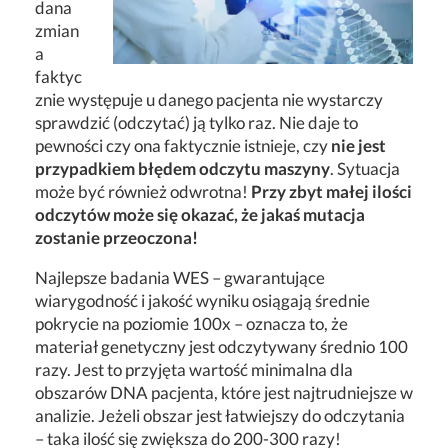
dana
zmian
a
faktyc
znie występuje u danego pacjenta nie wystarczy
sprawdzić (odczytać) ją tylko raz. Nie daje to
pewności czy ona faktycznie istnieje, czy
nie jest
przypadkiem błędem odczytu maszyny
. Sytuacja
może być również odwrotna!
Przy zbyt małej ilości
odczytów może się okazać, że jakaś mutacja
zostanie przeoczona!
Najlepsze badania WES – gwarantujące
wiarygodność i jakość wyniku osiągają średnie
pokrycie na poziomie 100x – oznacza to, że
materiał genetyczny jest odczytywany średnio 100
razy. Jest to przyjęta wartość minimalna dla
obszarów DNA pacjenta, które jest najtrudniejsze w
analizie. Jeżeli obszar jest łatwiejszy do odczytania
– taka ilość się zwiększa do 200-300 razy!