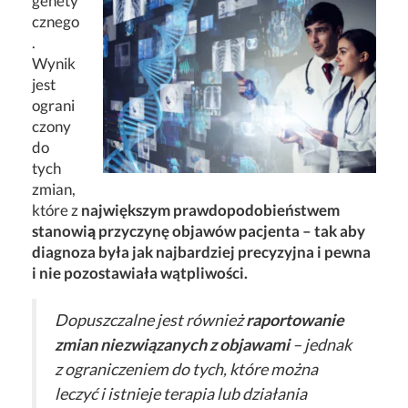
genety
cznego
.
Wynik
jest
ograni
czony
do
tych
zmian,
które z
największym prawdopodobieństwem
stanowi
ą
przyczynę objawów pacjenta – tak aby
diagnoza była jak najbardziej precyzyjna i pewna
i nie pozostawiała wątpliwości.
Dopuszczalne jest również
raportowanie
zmian niezwiązanych z objawami
– jednak
z ograniczeniem do tych, które można
leczyć i istnieje terapia lub działania