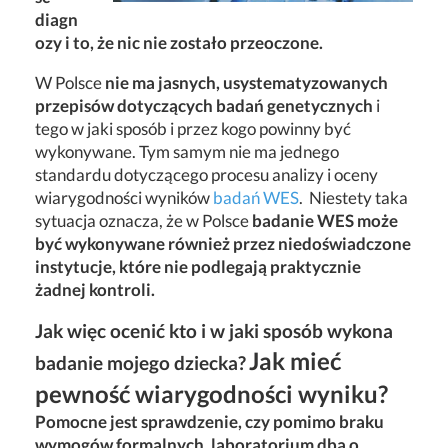
diagn
ozy i to, że nic nie zostało przeoczone.
W Polsce
nie ma jasnych, usystematyzowanych
przepisów dotyczących badań genetycznych
i
tego w jaki sposób i przez kogo powinny być
wykonywane. Tym samym nie ma jednego
standardu dotyczącego procesu analizy i oceny
wiarygodności wyników
badań WES
. Niestety taka
sytuacja oznacza, że w Polsce
badanie WES może
być wykonywane również przez niedoświadczone
instytucje, które nie podlegają praktycznie
żadnej kontroli.
Jak więc ocenić kto i w jaki sposób wykona
Jak mieć
badanie mojego dziecka?
pewność wiarygodności wyniku?
Pomocne jest sprawdzenie, czy pomimo braku
wymogów formalnych, laboratorium dba o