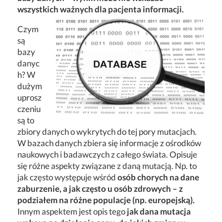
wszystkich
ważnych dla pacjenta informacji.
Czym
są
bazy
danyc
h? W
dużym
uprosz
czeniu
są to
zbiory danych o wykrytych do tej pory mutacjach.
W bazach danych zbiera się informacje z ośrodków
naukowych i badawczych z całego świata. Opisuje
się różne aspekty związane z daną mutacją. Np. to
jak często występuje wśród
osób chorych na dane
zaburzenie, a jak często u osób zdrowych – z
podziałem na różne populacje (np. europejską).
Innym aspektem jest opis tego
jak dana mutacja