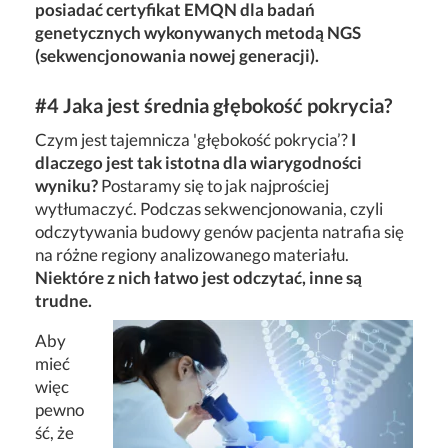
posiadać certyfikat EMQN dla badań
genetycznych wykonywanych metodą NGS
(sekwencjonowania nowej generacji).
#4 Jaka jest średnia głębokość pokrycia?
Czym jest tajemnicza 'głębokość pokrycia’?
I
dlaczego jest tak istotna dla wiarygodności
wyniku?
Postaramy się to jak najprościej
wytłumaczyć. Podczas sekwencjonowania, czyli
odczytywania budowy genów pacjenta natrafia się
na różne regiony analizowanego materiału.
Niektóre z nich łatwo jest odczytać, inne są
trudne.
Aby
mieć
więc
pewno
ść, że