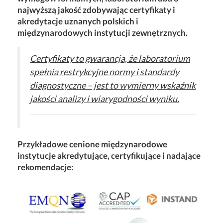
najwyższą jakość zdobywając certyfikaty i
akredytacje uznanych polskich i
międzynarodowych instytucji zewnętrznych.
Certyfikaty to gwarancja, że laboratorium
spełnia restrykcyjne normy i standardy
diagnostyczne – jest to wymierny wskaźnik
jakości analizy i wiarygodności wyniku.
Przykładowe cenione międzynarodowe
instytucje akredytujące, certyfikujące i nadające
rekomendacje: