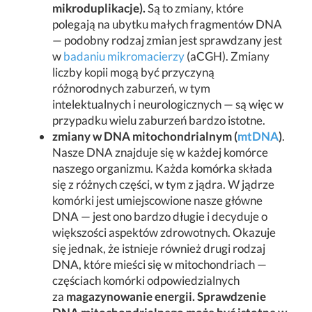
mikroduplikacje).
Są to zmiany, które
polegają na ubytku małych fragmentów DNA
— podobny rodzaj zmian jest sprawdzany jest
w
badaniu mikromacierzy
(aCGH). Zmiany
liczby kopii mogą być przyczyną
różnorodnych zaburzeń, w tym
intelektualnych i neurologicznych — są więc w
przypadku wielu zaburzeń bardzo istotne.
zmiany w DNA mitochondrialnym (
mtDNA
)
.
Nasze DNA znajduje się w każdej komórce
naszego organizmu. Każda komórka składa
się z różnych części, w tym z jądra. W jądrze
komórki jest umiejscowione nasze główne
DNA — jest ono bardzo długie i decyduje o
większości aspektów zdrowotnych. Okazuje
się jednak, że istnieje również drugi rodzaj
DNA, które mieści się w mitochondriach —
częściach komórki odpowiedzialnych
za
magazynowanie energii. Sprawdzenie