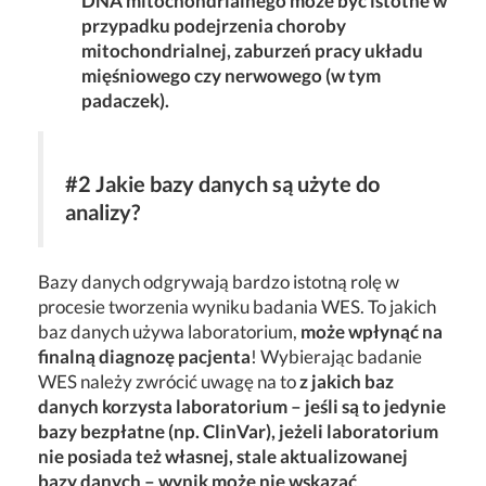
DNA mitochondrialnego może być istotne w
przypadku podejrzenia choroby
mitochondrialnej, z
aburzeń pracy układu
mięśniowego czy nerwowego (w tym
padaczek)
.
#2 Jakie bazy danych są użyte do
analizy?
Bazy danych odgrywają bardzo istotną rolę w
procesie tworzenia wyniku badania WES.
To jakich
baz danych używa laboratorium,
może wpłynąć na
finalną diagnozę pacjenta
! Wybierając badanie
WES należy zwrócić uwagę na to
z jakich baz
danych korzysta laboratorium – jeśli są to jedynie
bazy bezpłatne (np. ClinVar), jeżeli laboratorium
nie posiada też własnej, stale aktualizowanej
bazy danych – wynik może nie wskazać