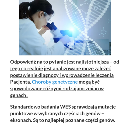
Odpowiedź na to pytanie jest najistotniejsza – od
tego co realnie jest analizowane może zależeć
postawienie diagnozy i wprowadzenie leczenia
Pacjenta.
Choroby genetyczne
mogą
być
spowodowane różnymi rodzajami zmian w
genach!
Standardowo badania WES sprawdzają mutacje
punktowe w wybranych częściach genów –
eksonach. Są to najlepiej poznane części genów.