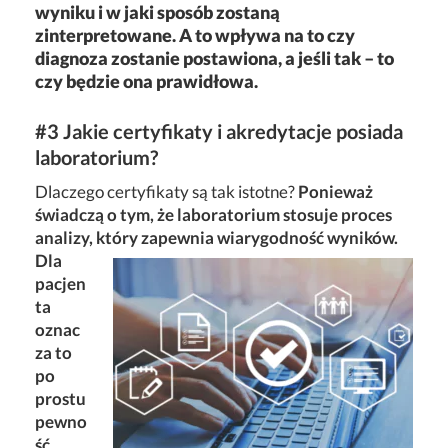
wyniku i w jaki sposób zostaną
zinterpretowane. A to wpływa na to czy
diagnoza zostanie postawiona, a jeśli tak – to
czy będzie ona prawidłowa.
#3 Jakie certyfikaty i akredytacje posiada
laboratorium?
Dlaczego certyfikaty są tak istotne?
Ponieważ
świadczą o tym, że laboratorium stosuje proces
analizy, który zapewnia wiarygodność wyników.
Dla
pacjen
ta
oznac
za to
po
prostu
pewno
ść