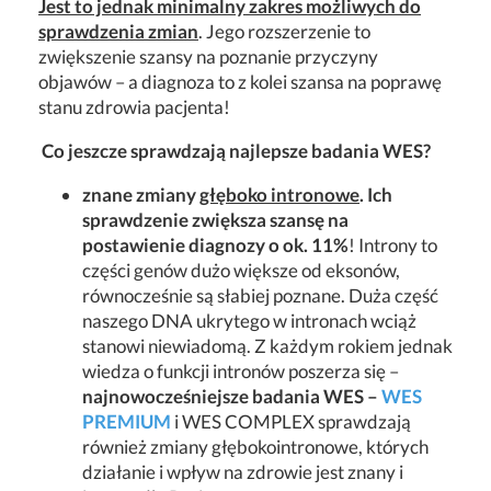
Jest to jednak minimalny zakres możliwych do
sprawdzenia zmian
. Jego rozszerzenie to
zwiększenie szansy na poznanie przyczyny
objawów – a diagnoza to z kolei szansa na poprawę
stanu zdrowia pacjenta!
Co jeszcze sprawdzają najlepsze badania WES?
znane zmiany
głęboko intronowe
. Ich
sprawdzenie zwiększa szansę na
postawienie diagnozy o ok. 11%
! Introny to
części genów dużo większe od eksonów,
równocześnie są słabiej poznane. Duża część
naszego DNA ukrytego w intronach wciąż
stanowi niewiadomą. Z każdym rokiem jednak
wiedza o funkcji intronów poszerza się –
najnowocześniejsze badania WES –
WES
PREMIUM
i WES COMPLEX sprawdzają
również zmiany głębokointronowe, których
działanie i wpływ na zdrowie jest znany i