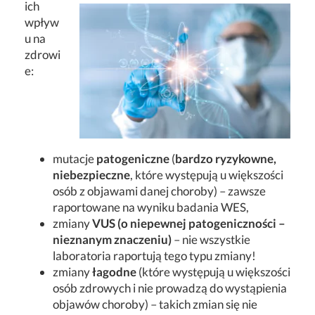
ich
wpływ
u na
zdrowi
e:
mutacje
patogeniczne
(
bardzo ryzykowne,
niebezpieczne
, które występują u większości
osób z objawami danej choroby) – zawsze
raportowane na wyniku badania WES,
zmiany
VUS (o niepewnej patogeniczności –
nieznanym znaczeniu)
– nie wszystkie
laboratoria raportują tego typu zmiany!
zmiany
łagodne
(które występują u większości
osób zdrowych i nie prowadzą do wystąpienia
objawów choroby) – takich zmian się nie