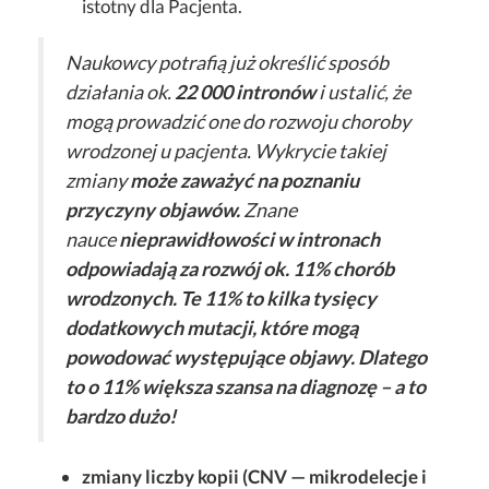
istotny dla Pacjenta.
Naukowcy potrafią już określić sposób
działania ok.
22 000 intronów
i ustalić, że
mogą prowadzić one do rozwoju choroby
wrodzonej u pacjenta. Wykrycie takiej
zmiany
może zaważyć na poznaniu
przyczyny objawów.
Znane
nauce
nieprawidłowości w intronach
odpowiadają za rozwój ok. 11% chorób
wrodzonych. Te 11% to kilka tysięcy
dodatkowych mutacji, które mogą
powodować występujące objawy. Dlatego
to o 11% większa szansa na diagnozę – a to
bardzo dużo!
zmiany liczby kopii (CNV — mikrodelecje i