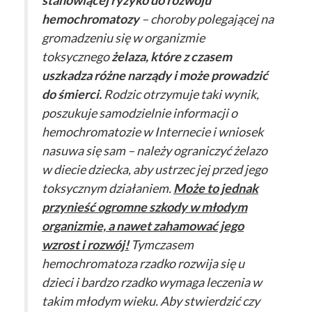
stanowiącej ryzyko do rozwoju
hemochromatozy
– choroby polegającej na
gromadzeniu się w organizmie
toksycznego
żelaza, które z czasem
uszkadza różne narządy i może prowadzić
do śmierci.
Rodzic otrzymuje taki wynik,
poszukuje samodzielnie informacji o
hemochromatozie w Internecie i wniosek
nasuwa się sam – należy ograniczyć żelazo
w diecie dziecka, aby ustrzec jej przed jego
toksycznym działaniem.
Może to jednak
przynieść ogromne szkody w młodym
organizmie, a nawet zahamować jego
wzrost i rozwój!
Tymczasem
hemochromatoza rzadko rozwija się u
dzieci i bardzo rzadko wymaga leczenia w
takim młodym wieku. Aby stwierdzić czy