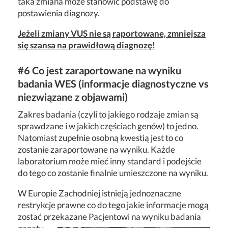
taka zmiana może stanowić podstawę do
postawienia diagnozy.
Jeżeli zmiany VUS nie są raportowane, zmniejsza
się szansa na prawidłową diagnozę!
#6 Co jest zaraportowane na wyniku
badania WES (informacje diagnostyczne vs
niezwiązane z objawami)
Zakres badania (czyli to jakiego rodzaje zmian są
sprawdzane i w jakich częściach genów) to jedno.
Natomiast zupełnie osobną kwestią jest to co
zostanie zaraportowane na wyniku. Każde
laboratorium może mieć inny standard i podejście
do tego co zostanie finalnie umieszczone na wyniku.
W Europie Zachodniej istnieją jednoznaczne
restrykcje prawne co do tego jakie informacje mogą
zostać przekazane Pacjentowi na wyniku badania