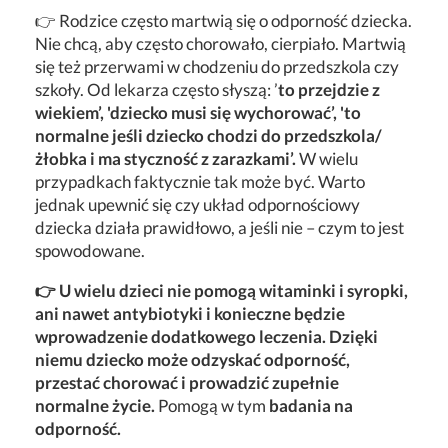
👉 Rodzice często martwią się o odporność dziecka.
Nie chcą, aby często chorowało, cierpiało. Martwią
się też przerwami w chodzeniu do przedszkola czy
szkoły. Od lekarza często słyszą: ’
to przejdzie z
wiekiem’, 'dziecko musi się wychorować’, 'to
normalne jeśli dziecko chodzi do przedszkola/
żłobka i ma styczność z zarazkami’.
W wielu
przypadkach faktycznie tak może być. Warto
jednak upewnić się czy układ odpornościowy
dziecka działa prawidłowo, a jeśli nie – czym to jest
spowodowane.
👉 U wielu dzieci nie pomogą witaminki i syropki,
ani nawet antybiotyki i konieczne będzie
wprowadzenie dodatkowego leczenia. Dzięki
niemu dziecko może odzyskać odporność,
przestać chorować i prowadzić zupełnie
normalne życie.
Pomogą w tym
badania na
odporność.