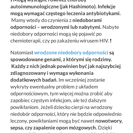
autoimmunologiczne (jak Hashimoto). Infekcje
mogą wymagać częstego leczenia antybiotykami.
Mamy wtedy do czynienia z
niedoborami
odporności – wrodzonymi lub nabytymi.
Nabyte
niedobory odporności mogą się pojawić po
chemioterapii, czy po zakażeniu wirusem HIV. ❗
Natomiast
wrodzone niedobory odporności
są
spowodowane genami, z którymi się rodzimy.
Każdy z nich jednak powinien być jak najszybciej
zdiagnozowany i wymaga wykonania
dodatkowych badań.
Im wcześniej zostanie
wykryty ewentualny problem z układem
odpornościowym, tym więcej można zrobić aby
zapobiec częstym infekcjom, ale też dalszym
powikłaniom. Jeżeli dziecko cierpi na wrodzony
niedobór odporności, który nie będzie odpowiednio
leczony, powikłaniami mogą być nawet
nowotwory,
sepsa, czy zapalenie opon mózgowych.
Dzięki