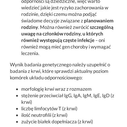
odporności są dziedziczne, więc warto
wiedzieć jakie jest ryzyko zachorowania w
rodzinie, dzięki czemu można podjąć
świadome decyzje związane z
planowaniem
rodziny
. Można również zwrócić
szczególną
uwagę na członków rodziny, u których
również występują częste infekcje
– oni
również mogą mieć gen choroby i wymagać
leczenia.
Wynik badania genetycznego należy uzupełnić o
badania z krwi, które sprawdzi aktualny poziom
komórek układu odpornościowego:
morfologię krwi wraz z rozmazem
stężenie przeciwciał IgG, IgA, IgM, IgE, IgD (z
krwi)
liczbę limfocytów T (z krwi)
ilość neutrofilii (z krwi)
zużycie białek dopełniacza (z krwi)