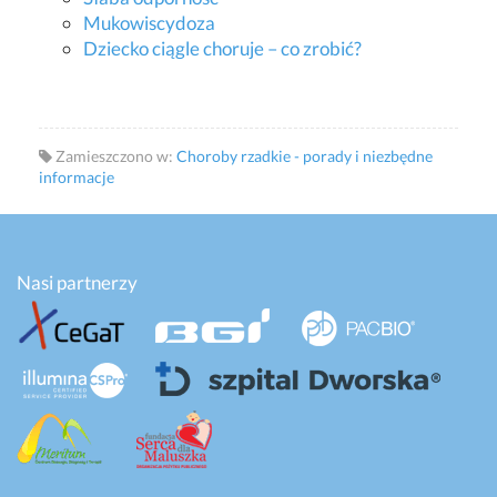
Mukowiscydoza
Dziecko ciągle choruje – co zrobić?
Zamieszczono w:
Choroby rzadkie - porady i niezbędne
informacje
Nasi partnerzy