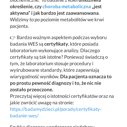
określenie, czy
choroba metaboliczna
„jest
aktywna” i jak bardzo jest zaawansowana
.
Widzimy to po poziomie metabolitów we krwi
pacjenta.
👉 Bardzo ważnym aspektem podczas wyboru
badania WES są
certyfikaty
, które posiada
laboratorium wykonujące analizy. Dlaczego
certyfikaty są tak istotne? Ponieważ świadczą o
tym, że laboratorium stosuje procedury i
wyśrubowane standardy, które zapewniają
wiarygodność wyników.
Dla pacjenta oznacza to
po prostu pewność diagnozy i to, że nic nie
zostało przeoczone.
Przeczytaj więcej o istotności certyfikatów oraz na
jakie zwrócić uwagę na stronie:
https://badamydzieci.pl/porady/certyfikaty-
badanie-wes/
Szybka diagnoza wrodzonego niedoboru