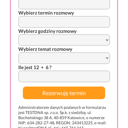
Wybierz termin rozmowy
Wybierz godziny rozmowy
Wybierz temat rozmowy
I
l
e j
es
t 12
-
+
*
6 ?
Administratorem danych podanych w formularzu
jest TESTDNA sp. z o.o. Sp.k. z siedzibą: ul.
Bocheńskiego 38 A, 40-859 Katowice, o numerze
NIP: 634-282-27-48, REGON: 243413225, e-mail:
biuro@testDNA.pl , tel.: 665 761 161.