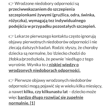
👉 Wrodzone niedobory odporności są
przeciwwskazaniem do szczepienia
szczepionkami żywymi (gruźlica, odra, świnka,
różyczka), wymagają tez indywidualnego
podejścia w przypadku pozostałych szczepień.
👉 Lekarze pierwszego kontaktu często ignorują
objawy pierwotnych niedoborów odporności i nie
zlecają dalszych badań. Rodzic słyszy, że choroby
dziecka są normalne, bo 'dziecko chodzi do
żłobka/przedszkola, że pewnie 'niedługo z tego
wyrośnie. Wynika to z
niskiej wiedzy o
wrodzonych niedoborach odporności.
👉 Pierwsze objawy wrodzonych niedoborów
odporności mogą pojawić się w wieku kilku miesięcy,
a nawet
kilku, czy kilkunastu lat
– dziecko może
więc
bardzo długo rozwijać się zupełnie
normalnie. [1]