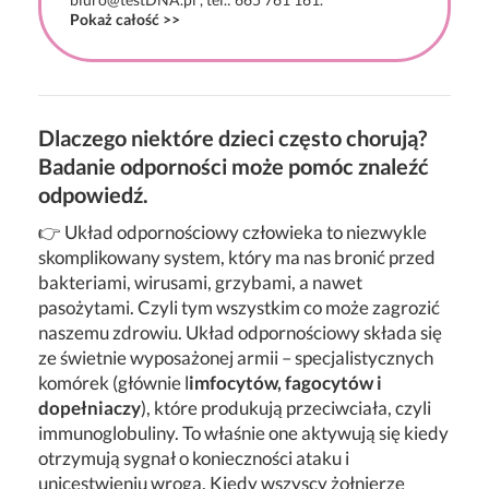
Pokaż całość >>
Dlaczego niektóre dzieci często chorują?
Badanie odporności może pomóc znaleźć
odpowiedź.
👉 Układ odpornościowy człowieka to niezwykle
skomplikowany system, który ma nas bronić przed
bakteriami, wirusami, grzybami, a nawet
pasożytami. Czyli tym wszystkim co może zagrozić
naszemu zdrowiu. Układ odpornościowy składa się
ze świetnie wyposażonej armii – specjalistycznych
komórek (głównie l
imfocytów, fagocytów i
dopełniaczy
), które produkują przeciwciała, czyli
immunoglobuliny. To właśnie one aktywują się kiedy
otrzymują sygnał o konieczności ataku i
unicestwieniu wroga. Kiedy wszyscy żołnierze