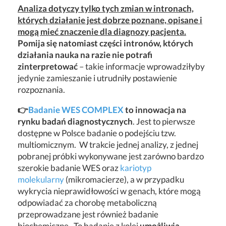
Analiza dotyczy tylko tych zmian w intronach,
których działanie jest dobrze poznane, opisane i
mogą mieć znaczenie dla diagnozy pacjenta.
Pomija się natomiast części intronów, których
działania nauka na razie nie potrafi
zinterpretować
– takie informacje wprowadziłyby
jedynie zamieszanie i utrudniły postawienie
rozpoznania.
👉
Badanie WES COMPLEX
to innowacja na
rynku badań diagnostycznych
. Jest to pierwsze
dostępne w Polsce badanie o podejściu tzw.
multiomicznym.
W trakcie jednej analizy, z jednej
pobranej próbki wykonywane jest zarówno bardzo
szerokie badanie WES oraz
kariotyp
molekularny
(mikromacierze), a w przypadku
wykrycia nieprawidłowości w genach, które mogą
odpowiadać za chorobę metaboliczną
przeprowadzane jest również badanie
biochemiczne. To badanie z kolei
umożliwia