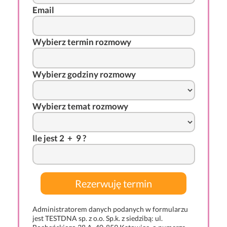
Email
Wybierz termin rozmowy
Wybierz godziny rozmowy
Wybierz temat rozmowy
I
l
e j
es
t 2
-
+
*
9 ?
Administratorem danych podanych w formularzu
jest TESTDNA sp. z o.o. Sp.k. z siedzibą: ul.