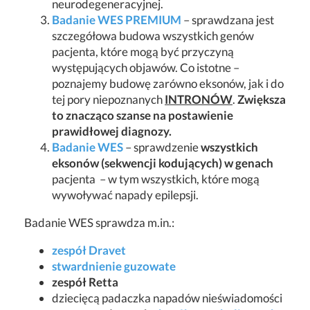
neurodegeneracyjnej.
Badanie WES PREMIUM
– sprawdzana jest
szczegółowa budowa wszystkich genów
pacjenta, które mogą być przyczyną
występujących objawów. Co istotne –
poznajemy budowę zarówno eksonów, jak i do
tej pory niepoznanych
INTRONÓW
.
Zwiększa
to znacząco szanse na postawienie
prawidłowej diagnozy.
Badanie WES
– sprawdzenie
wszystkich
eksonów (sekwencji kodujących) w genach
pacjenta – w tym wszystkich, które mogą
wywoływać napady epilepsji.
Badanie WES sprawdza m.in.:
zespół Dravet
stwardnienie guzowate
zespół Retta
dziecięcą padaczka napadów nieświadomości