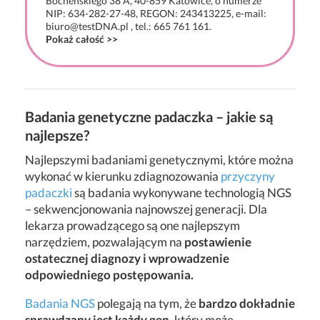
Bocheńskiego 38 A, 40-859 Katowice, o numerze
NIP: 634-282-27-48, REGON: 243413225, e-mail:
biuro@testDNA.pl , tel.: 665 761 161.
Pokaż całość >>
Badania genetyczne padaczka – jakie są
najlepsze?
Najlepszymi badaniami genetycznymi, które można
wykonać w kierunku zdiagnozowania
przyczyny
padaczki
są badania wykonywane technologią NGS
– sekwencjonowania najnowszej generacji. Dla
lekarza prowadzącego są one najlepszym
narzędziem, pozwalającym na
postawienie
ostatecznej diagnozy i wprowadzenie
odpowiedniego postępowania.
Badania NGS
polegają na tym, że
bardzo dokładnie
sprawdzany jest każdy gen
, który może