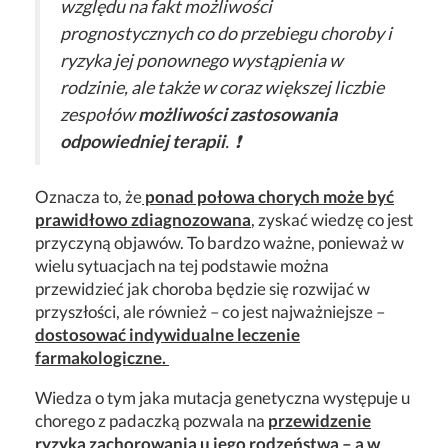
względu na fakt możliwości
prognostycznych co do przebiegu choroby i
ryzyka jej ponownego wystąpienia w
rodzinie, ale także w coraz większej liczbie
zespołów
możliwości zastosowania
odpowiedniej terapii
. ❗
Oznacza to, że
ponad połowa chorych może być
prawidłowo zdiagnozowana
, zyskać wiedzę co jest
przyczyną objawów. To bardzo ważne, ponieważ w
wielu sytuacjach na tej podstawie można
przewidzieć jak choroba będzie się rozwijać w
przyszłości, ale również – co jest najważniejsze –
dostosować indywidualne leczenie
farmakologiczne.
Wiedza o tym jaka mutacja genetyczna występuje u
chorego z padaczką pozwala na
przewidzenie
ryzyka zachorowania u jego rodzeństwa – a w