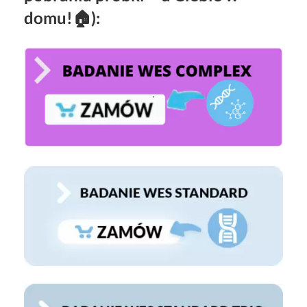
domu!🏠):