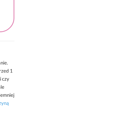
nie.
rzed 1
i czy
ale
iemniej
zyną