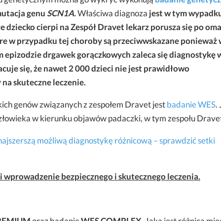
utacja genu
SCN1A.
Właściwa diagnoza
jest w tym wypadk
e dziecko cierpi na Zespół Dravet lekarz porusza się po om
re w przypadku tej choroby są przeciwwskazane ponieważ 
m epizodzie drgawek gorączkowych zaleca się diagnostykę 
cuje się, że nawet 2 000 dzieci nie jest prawidłowo
na skuteczne leczenie.
ich genów związanych z zespołem Dravet jest
badanie WES
.
złowieka w kierunku objawów padaczki, w tym zespołu Drave
najszerszą możliwą diagnostykę różnicową – sprawdzić setki
i wprowadzenie bezpiecznego i skutecznego leczenia.
REMIUM
oraz badanie
WES COMPLEX
. Jaka jest różnica mi