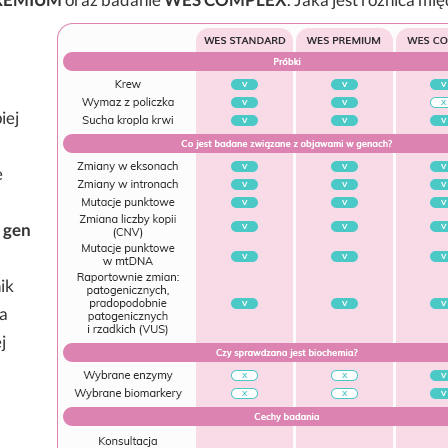
iej
e
 gen
ik
na
j