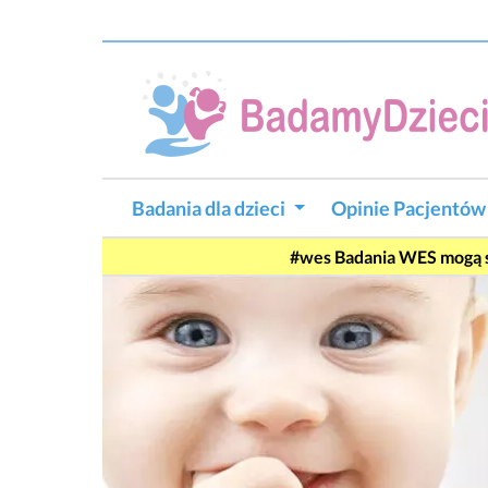
Badania dla dzieci
Opinie Pacjentó
Badania WES mogą si