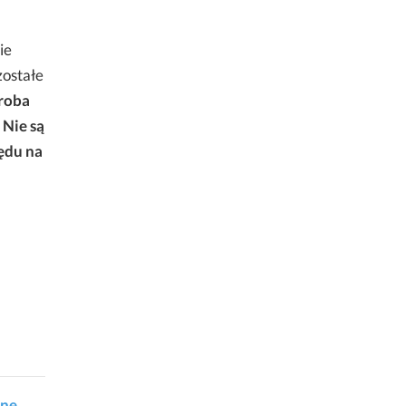
ie
zostałe
roba
 Nie są
ędu na
zne