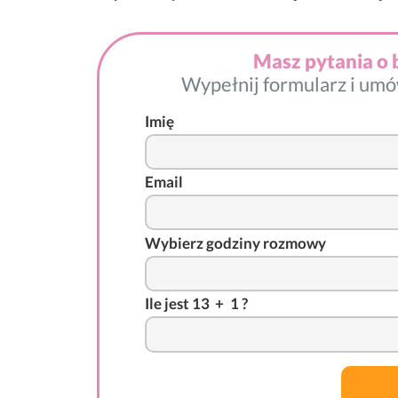
Masz pytania o 
Wypełnij formularz i umó
Imię
Email
Wybierz godziny rozmowy
I
l
e j
es
t 13
-
+
*
1 ?