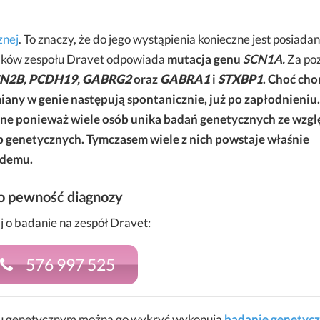
znej
. To znaczy, że do jego wystąpienia konieczne jest posiadan
dków zespołu Dravet odpowiada
mutacja genu
SCN1A.
Za po
CN2B
,
PCDH19
,
GABRG2
oraz
GABRA1
i
STXBP1
. C
hoć cho
any w genie następują spontanicznie, już po zapłodnieniu.
żne ponieważ wiele osób unika badań genetycznych ze wzgl
b genetycznych. Tymczasem wiele z nich powstaje właśnie
ażdemu.
to pewność diagnozy
j o badanie na zespół Dravet:
576 997 525
ożu genetycznym można go wykryć wykonują
badanie genetyc