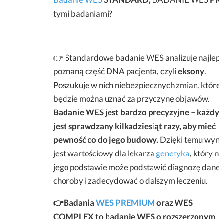
tymi badaniami?
👉 Standardowe badanie WES analizuje najlep
poznaną część DNA pacjenta, czyli
eksony
.
Poszukuje w nich niebezpiecznych zmian, któr
będzie można uznać za przyczynę objawów.
Badanie WES jest bardzo precyzyjne – każdy
jest sprawdzany kilkadziesiąt razy, aby mieć
pewność co do jego budowy.
Dzięki temu wyn
jest wartościowy dla lekarza
genetyka
, który 
jego podstawie może podstawić diagnozę dane
choroby i zadecydować o dalszym leczeniu.
👉Badania
WES PREMIUM
oraz WES
COMPLEX to badanie WES o rozszerzonym