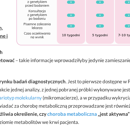
h,
ne i
ch
retować
– takie informacje wprowadziłyby jedynie zamieszanie
 rynku badań diagnostycznych
. Jest to pierwsze dostępne w 
kcie jednej analizy, z jednej pobranej próbki wykonywane jest
ariotyp molekularny
(mikromacierze), a w przypadku wykryci
wiadać za chorobę metaboliczną przeprowadzane jest równie
liwia określenie, czy
choroba metaboliczna
„jest aktywna” 
oziomie metabolitów we krwi pacjenta.