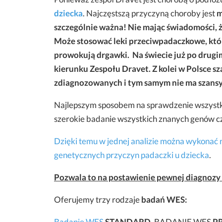
dziecka
. Najczęstszą przyczyną choroby jest
m
szczególnie ważna! Nie mając świadomości, ż
Może stosować leki przeciwpadaczkowe, któ
prowokują drgawki. Na świecie już po drugi
kierunku Zespołu Dravet. Z kolei w Polsce sza
zdiagnozowanych i tym samym nie ma szansy 
Najlepszym sposobem na sprawdzenie wszystk
szerokie badanie wszystkich znanych genów c
Dzięki temu w jednej analizie można wykonać 
genetycznych przyczyn padaczki u dziecka
.
Pozwala to na postawienie pewnej diagnozy 
Oferujemy trzy rodzaje
badań WES:
Badanie WES
STANDARD,
BADANIE WES
P