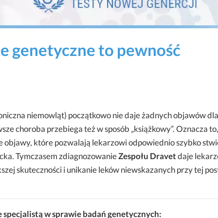
ie genetyczne to pewność
loniczna niemowląt) początkowo nie daje żadnych objawów dl
sze choroba przebiega też w sposób „książkowy”. Oznacza to,
 objawy, które pozwalają lekarzowi odpowiednio szybko stwi
iecka. Tymczasem zdiagnozowanie
Zespołu Dravet
daje lekar
szej skuteczności i unikanie leków niewskazanych przy tej pos
 specjalistą w sprawie badań genetycznych: