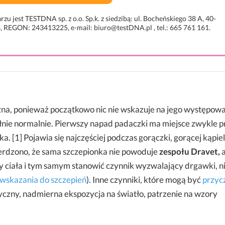
jest TESTDNA sp. z o.o. Sp.k. z siedzibą: ul. Bocheńskiego 38 A, 40-
 REGON: 243413225, e-mail: biuro@testDNA.pl , tel.: 665 761 161.
na, ponieważ początkowo nic nie wskazuje na jego występowa
ełnie normalnie. Pierwszy napad padaczki ma miejsce zwykle p
a. [1] Pojawia się najczęściej podczas gorączki, gorącej kąpiel
ierdzono, że sama szczepionka nie powoduje
zespołu Dravet,
ciała i tym samym stanowić czynnik wyzwalający drgawki, n
wskazania do szczepień
). Inne czynniki, które mogą być
przyc
izyczny, nadmierna ekspozycja na światło, patrzenie na wzory