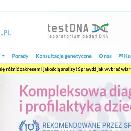
w
Porady
Konsultacje genetyczne
O nas
✉ Ko
ę różnić zakresem i jakością analizy! Sprawdź jak wybrać wia