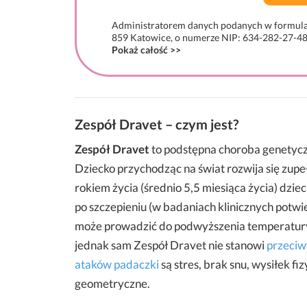
Administratorem danych podanych w formularzu 
859 Katowice, o numerze NIP: 634-282-27-48,
Pokaż całość >>
Zespół Dravet – czym jest?
Zespół Dravet
to podstępna choroba genetycz
Dziecko przychodząc na świat rozwija się zup
rokiem życia (średnio 5,5 miesiąca życia) dzieck
po szczepieniu (w badaniach klinicznych potw
może prowadzić do podwyższenia temperatury 
jednak sam Zespół Dravet nie stanowi
przeciw
ataków padaczki
są stres, brak snu, wysiłek f
geometryczne.