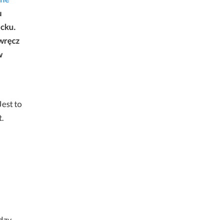
u
acku.
wręcz
w
 Jest to
t.
ędzy