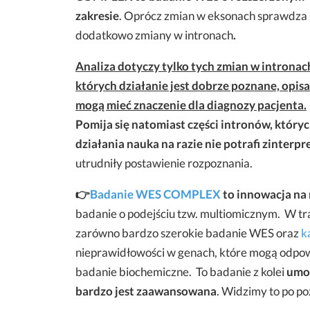
zakresie
. Oprócz zmian w eksonach sprawdza
dodatkowo zmiany w intronach
.
Analiza dotyczy tylko tych zmian w intronac
których działanie jest dobrze poznane, opisa
mogą mieć znaczenie dla diagnozy pacjenta.
Pomija się natomiast części intronów, który
działania nauka na razie nie potrafi zinterp
utrudniły postawienie rozpoznania.
👉
Badanie WES COMPLEX
to innowacja na
badanie o podejściu tzw. multiomicznym.
W tra
zarówno bardzo szerokie badanie WES oraz
k
nieprawidłowości w genach, które mogą odpo
badanie biochemiczne. To badanie z kolei
umoż
bardzo jest zaawansowana
. Widzimy to po p