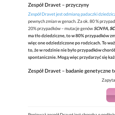
Zespół Dravet – przyczyny
Zespół Dravet jest odmianą padaczki dziedzic
pewnych zmian w genach. Za ok. 80 % przypa
20% przypadków – mutacje genów
SCN9A
,
S
ma tło dziedziczne, to w 80% przypadków zmi
więc one odziedziczone po rodzicach. To wa
to, że w rodzinie nie było przypadków choró
spontanicznie. Mogą więc przydarzyć się k
Zespół Dravet – badanie genetyczne 
Zapyta
Ponieważ zespół Dravet jest chorobą o podł