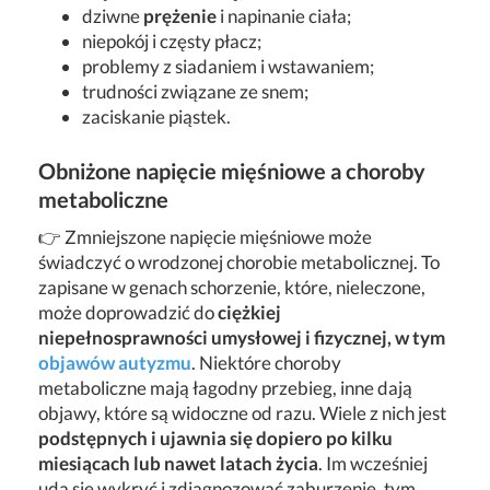
dziwne
prężenie
i napinanie ciała;
niepokój i częsty płacz;
problemy z siadaniem i wstawaniem;
trudności związane ze snem;
zaciskanie piąstek.
Obniżone napięcie mięśniowe a choroby
metaboliczne
👉 Zmniejszone napięcie mięśniowe może
świadczyć o wrodzonej chorobie metabolicznej. To
zapisane w genach schorzenie, które, nieleczone,
może doprowadzić do
ciężkiej
niepełnosprawności umysłowej i fizycznej, w tym
objawów autyzmu
. Niektóre choroby
metaboliczne mają łagodny przebieg, inne dają
objawy, które są widoczne od razu. Wiele z nich jest
podstępnych i ujawnia się dopiero po kilku
miesiącach lub nawet latach życia
. Im wcześniej
uda się wykryć i zdiagnozować zaburzenie, tym