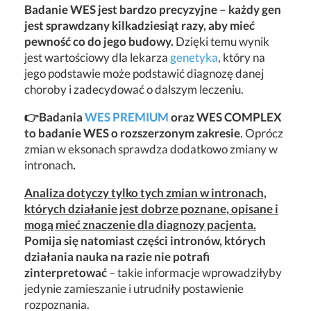
Badanie WES jest bardzo precyzyjne – każdy gen
jest sprawdzany kilkadziesiąt razy, aby mieć
pewność co do jego budowy.
Dzięki temu wynik
jest wartościowy dla lekarza
genetyka
, który na
jego podstawie może podstawić diagnozę danej
choroby i zadecydować o dalszym leczeniu.
👉Badania
WES PREMIUM
oraz WES COMPLEX
to badanie WES o rozszerzonym zakresie
. Oprócz
zmian w eksonach sprawdza dodatkowo zmiany w
intronach
.
Analiza dotyczy tylko tych zmian w intronach,
których działanie jest dobrze poznane, opisane i
mogą mieć znaczenie dla diagnozy pacjenta.
Pomija się natomiast części intronów, których
działania nauka na razie nie potrafi
zinterpretować
– takie informacje wprowadziłyby
jedynie zamieszanie i utrudniły postawienie
rozpoznania.