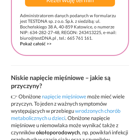
Administratorem danych podanych w formularzu
jest TESTDNA sp. z o.o. Sp.k. z siedzibą: ul.
Bocheńskiego 38 A, 40-859 Katowice, o numerze
NIP: 634-282-27-48, REGON: 243413225, e-mail:
biuro@testDNA.pl , tel.: 665 761 161.
Pokaż całość >>
Niskie napięcie mięśniowe – jakie są
przyczyny?
👉 Obniżone
napięcie mięśniowe
może mieć wiele
przyczyn. To jeden z ważnych symptomów
występujących w przebiegu
wrodzonych chorób
metabolicznych u dzieci
. Obniżone napięcie
mięśniowe u niemowlaka może wynikać także z
czynników
okołoporodowych
, np. powikłań infekcji
przebytych w czasie ciąży oraz z czynników