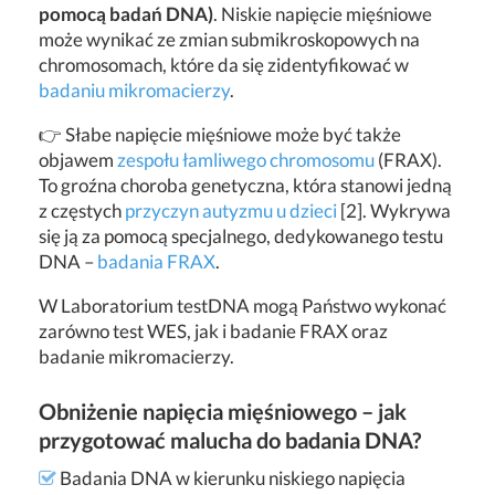
pomocą badań DNA)
. Niskie napięcie mięśniowe
może wynikać ze zmian submikroskopowych na
chromosomach, które da się zidentyfikować w
badaniu mikromacierzy
.
👉 Słabe napięcie mięśniowe może być także
objawem
zespołu łamliwego chromosomu
(FRAX).
To groźna choroba genetyczna, która stanowi jedną
z częstych
przyczyn autyzmu u dzieci
[2]. Wykrywa
się ją za pomocą specjalnego, dedykowanego testu
DNA –
badania FRAX
.
W Laboratorium testDNA mogą Państwo wykonać
zarówno test WES, jak i badanie FRAX oraz
badanie mikromacierzy.
Obniżenie napięcia mięśniowego – jak
przygotować malucha do badania DNA?
Badania DNA w kierunku niskiego napięcia