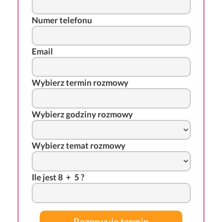
Numer telefonu
Email
Wybierz termin rozmowy
Wybierz godziny rozmowy
Wybierz temat rozmowy
I
l
e j
es
t 8
-
+
*
5 ?