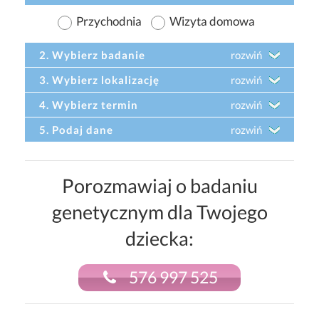
Przychodnia
Wizyta domowa
2. Wybierz badanie
rozwiń
3. Wybierz lokalizację
rozwiń
4. Wybierz termin
rozwiń
5. Podaj dane
rozwiń
Porozmawiaj o badaniu
genetycznym dla Twojego
dziecka:
576 997 525