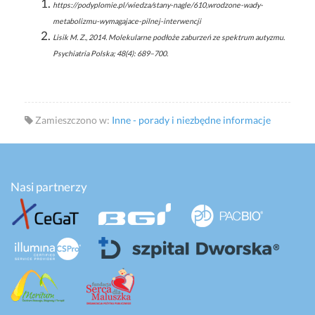
https://podyplomie.pl/wiedza/stany-nagle/610,wrodzone-wady-
metabolizmu-wymagajace-pilnej-interwencji
Lisik M. Z., 2014. Molekularne podłoże zaburzeń ze spektrum autyzmu.
Psychiatria Polska; 48(4): 689–700.
Zamieszczono w:
Inne - porady i niezbędne informacje
Nasi partnerzy