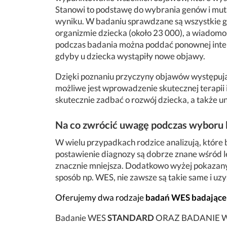
Stanowi to podstawę do wybrania genów i mutac
wyniku. W badaniu sprawdzane są wszystkie g
organizmie dziecka (około 23 000), a wiadomo
podczas badania można poddać ponownej inter
gdyby u dziecka wystąpiły nowe objawy.
Dzięki poznaniu przyczyny objawów występują
możliwe jest wprowadzenie skutecznej terapi
skutecznie zadbać o rozwój dziecka, a także 
Na co zwrócić uwagę podczas wyboru 
W wielu przypadkach rodzice analizują, które
postawienie diagnozy są dobrze znane wśród l
znacznie mniejsza. Dodatkowo wyżej pokazany
sposób np. WES, nie zawsze są takie same i uz
Oferujemy dwa rodzaje
badań WES badając
Badanie WES
STANDARD
ORAZ BADANIE 