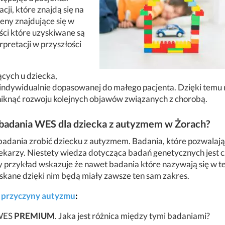
ji, które znajdą się na
eny znajdujące się w
ści które uzyskiwane są
pretacji w przyszłości
cych u dziecka,
i indywidualnie dopasowanej do małego pacjenta. Dzięki temu
uniknąć rozwoju kolejnych objawów związanych z chorobą.
badania WES dla dziecka z autyzmem w Żorach?
 badania zrobić dziecku z autyzmem. Badania, które pozwalają
ekarzy. Niestety wiedza dotycząca badań genetycznych jest c
 przykład wskazuje że nawet badania które nazywają się w t
yskane dzięki nim będą miały zawsze ten sam zakres.
e
przyczyny autyzmu
:
WES
PREMIUM
. Jaka jest różnica między tymi badaniami?