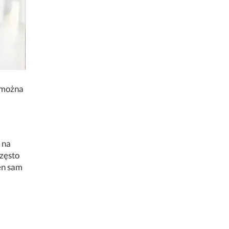
 można
 na
zęsto
en sam