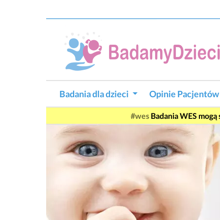
Badania dla dzieci
Opinie Pacjentó
#wes
Badania WES mogą si