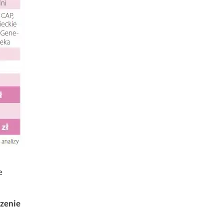
e
zenie