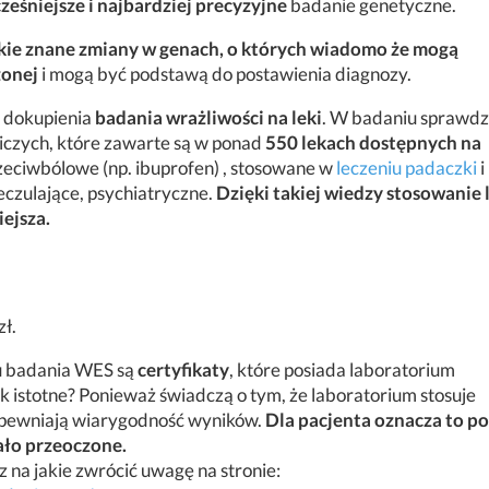
eśniejsze i najbardziej precyzyjne
badanie genetyczne.
kie znane zmiany w genach, o których wiadomo że mogą
onej
i mogą być podstawą do postawienia diagnozy.
 dokupienia
badania wrażliwości na leki
. W badaniu sprawd
niczych, które zawarte są w ponad
550 lekach dostępnych na
przeciwbólowe (np. ibuprofen) , stosowane w
leczeniu padaczki
i
eczulające, psychiatryczne.
Dzięki takiej wiedzy stosowanie
iejsza.
ł.
 badania WES są
certyfikaty
, które posiada laboratorium
ak istotne? Ponieważ świadczą o tym, że laboratorium stosuje
apewniają wiarygodność wyników.
Dla pacjenta oznacza to po
tało przeoczone.
z na jakie zwrócić uwagę na stronie: