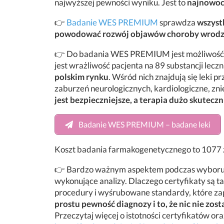
najwyższej pewności wyniku. Jest to
najnowocz
👉
Badanie WES PREMIUM
sprawdza
wszyst
powodować rozwój objawów choroby wrodz
👉 Do badania WES PREMIUM jest możliwość
jest wrażliwość pacjenta na 89 substancji lecz
polskim rynku
. Wśród nich znajdują się leki 
zaburzeń neurologicznych, kardiologiczne, zni
jest bezpieczniejsze, a terapia dużo skuteczn
Badanie WES PREMIUM – badane leki
Koszt badania farmakogenetycznego to 1077 z
👉 Bardzo ważnym aspektem podczas wyboru
wykonujące analizy. Dlaczego certyfikaty są t
procedury i wyśrubowane standardy, które z
prostu pewność diagnozy i to, że nic nie zos
Przeczytaj więcej o istotności certyfikatów ora