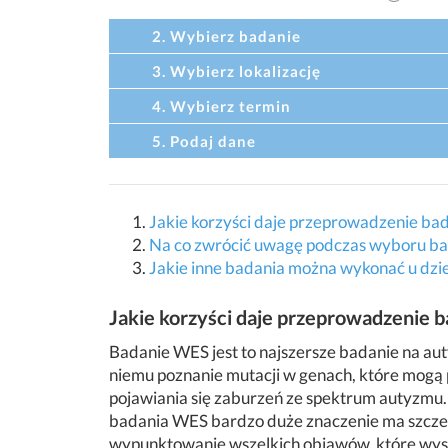
2. Wybierz badanie
3. Wybierz lokalizację
4. Wybierz termin
5. Podaj dane
Jakie korzyści daje przeprowadzenie ba
Na co zwrócić uwagę podczas wyboru ba
Jakie inne badania można wykonać u dz
Jakie korzyści daje przeprowadzenie 
Badanie WES jest to najszersze badanie na aut
niemu poznanie mutacji w genach, które
mogą p
pojawiania się zaburzeń ze spektrum autyzmu.
badania WES bardzo duże znaczenie ma szcz
wypunktowanie wszelkich objawów, które wyst