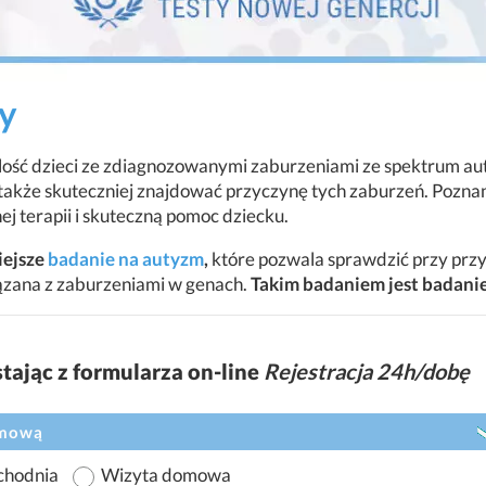
y
lość dzieci ze zdiagnozowanymi zaburzeniami ze spektrum a
akże skuteczniej znajdować przyczynę tych zaburzeń. Pozna
 terapii i skuteczną pomoc dziecku.
iejsze
badanie na autyzm
,
które pozwala sprawdzić przy prz
ązana z zaburzeniami w genach.
Takim badaniem jest badani
ając z formularza on-line
Rejestracja 24h/dobę
omową
chodnia
Wizyta domowa