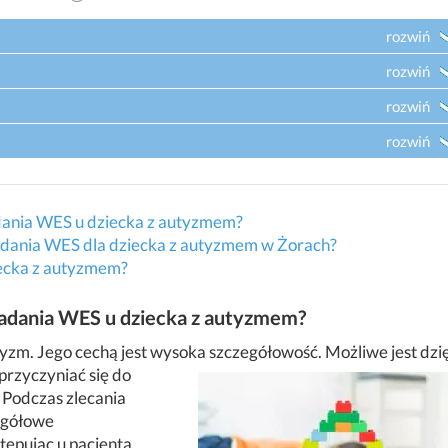
rozwiń
rozwiń
rozwiń
rozwiń
dania WES u dziecka z autyzmem?
dania WES dla dziecka z autyzmem w Żorach?
iecka z autyzmem?
badania WES u dziecka z autyzmem?
yzm. Jego cechą jest wysoka szczegółowość. Możliwe jest dzi
rzyczyniać się do
 Podczas zlecania
egółowe
ępując u pacjenta.