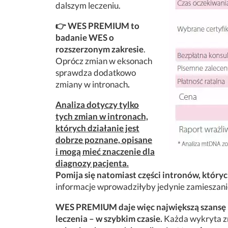
dalszym leczeniu.
👉 WES PREMIUM to
badanie WES o
rozszerzonym zakresie
.
Oprócz zmian w eksonach
sprawdza dodatkowo
zmiany w intronach
.
Analiza dotyczy tylko
tych zmian w intronach,
których działanie jest
dobrze poznane, opisane
i mogą mieć znaczenie dla
diagnozy pacjenta.
Pomija się natomiast części intronów, któryc
informacje wprowadziłyby jedynie zamieszanie
WES PREMIUM daje więc największą szansę 
leczenia – w szybkim czasie.
Każda wykryta zm