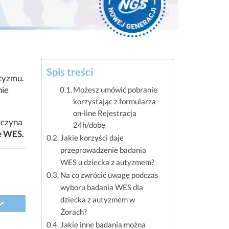
Spis treści
utyzmu.
nie
Możesz umówić pobranie
korzystając z formularza
on-line Rejestracja
yczyna
24h/dobę
e WES.
Jakie korzyści daje
przeprowadzenie badania
WES u dziecka z autyzmem?
Na co zwrócić uwagę podczas
wyboru badania WES dla
dziecka z autyzmem w
Żorach?
Jakie inne badania można