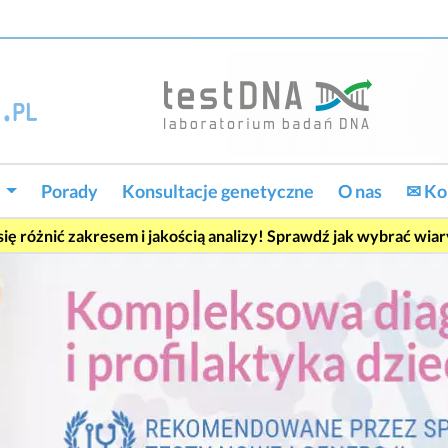
w
Porady
Konsultacje genetyczne
O nas
✉ Ko
ę różnić zakresem i jakością analizy! Sprawdź jak wybrać wia