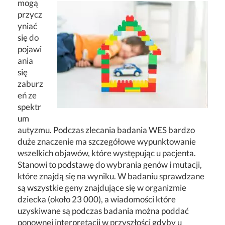
mogą
przycz
yniać
się do
pojawi
ania
się
zaburz
eń ze
spektr
um
autyzmu. Podczas zlecania badania WES bardzo
duże znaczenie ma szczegółowe wypunktowanie
wszelkich objawów, które występując u pacjenta.
Stanowi to podstawę do wybrania genów i mutacji,
które znajdą się na wyniku. W badaniu sprawdzane
są wszystkie geny znajdujące się w organizmie
dziecka (około 23 000), a wiadomości które
uzyskiwane są podczas badania można poddać
ponownej interpretacji w przyszłości gdyby u