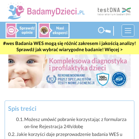
Badania WES mogą się różnić zakresem i jakością analizy!
Sprawdź jak wybrać wiarygodne badanie! Więcej >
Spis treści
Możesz umówić pobranie korzystając z formularza
on-line Rejestracja 24h/dobę
Jakie korzyści daje przeprowadzenie badania WES u