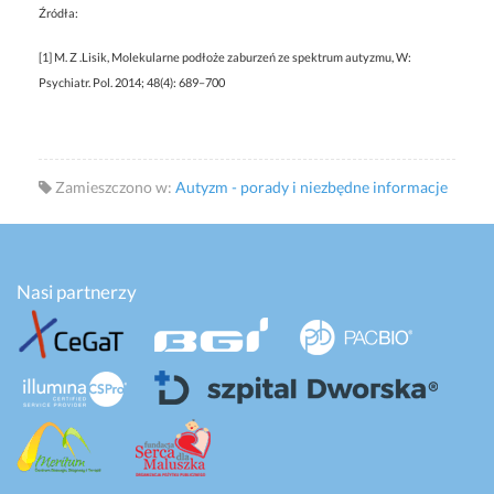
Źródła:
[1] M. Z .Lisik, Molekularne podłoże zaburzeń ze spektrum autyzmu, W:
Psychiatr. Pol. 2014; 48(4): 689–700
Zamieszczono w:
Autyzm - porady i niezbędne informacje
Nasi partnerzy