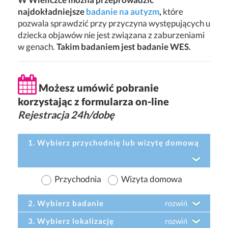
najdokładniejsze
badanie na autyzm
,
które
pozwala sprawdzić przy przyczyna występujących u
dziecka objawów nie jest związana z zaburzeniami
w genach.
Takim badaniem jest badanie WES.
Możesz umówić pobranie
korzystając z formularza on-line
Rejestracja 24h/dobę
1. Wybierz przychodnię lub wizytę domową
Przychodnia
Wizyta domowa
2. Wybierz badanie
rozwiń
3. Wybierz lokalizację
rozwiń