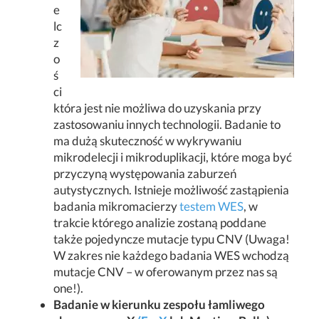
e
lc
z
o
ś
ci
która jest nie możliwa do uzyskania przy
zastosowaniu innych technologii. Badanie to
ma dużą skuteczność w wykrywaniu
mikrodelecji i mikroduplikacji, które moga być
przyczyną występowania zaburzeń
autystycznych. Istnieje możliwość zastąpienia
badania mikromacierzy
testem WES
, w
trakcie którego analizie zostaną poddane
także pojedyncze mutacje typu CNV (Uwaga!
W zakres nie każdego badania WES wchodzą
mutacje CNV – w oferowanym przez nas są
one!).
Badanie w kierunku zespołu łamliwego