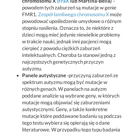
chromosomu X
(FraX
lub Martina-Bella)
–
powodem tych zaburzeń są mutacje w genie
FMR1.
Zespół łamliwego chromosomu X
może
powodować upośledzenie umysłowe o różnym
stopniu nasilenia. Oznacza to, że niektóre z
dzieci mogą mieć jedynie niewielkie problemy
w trakcie nauki, jednak inni pacjenci mogą
cierpieć z powodu ciężkich zaburzeń
intelektualnych. Choroba ta stanowi jedną z
najczęstszych genetycznych przyczyn
autyzmu.
Panele autystyczne
-przyczyną zaburzeń ze
spektrum autyzmu mogą być mutacje w
różnych genach. W panelach na autyzm
poddane analizie są wybrane geny, w których
mutacje mogą objawiać się zaburzeniami
autystycznymi. Geny, a także konkretne
mutacje które poddawane badaniu są podczas
tego testu wybiera się opierają się o dane
literaturowe. W przypadku tego typu badania