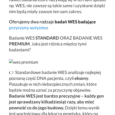
np. WES, nie zawsze są takie same i uzyskane dzięki
nim będą miały zawsze ten sam zakres.
Oferujemy dwa rodzaje
badań WES badające
przyczyny autyzmu
:
Badanie WES
STANDARD
ORAZ BADANIE WES
PREMIUM
. Jaka jest różnica między tymi
badaniami?
👉 Standardowe badanie WES analizuje najlepiej
poznaną część DNA pacjenta, czyli
eksony
.
Poszukuje w nich niebezpiecznych zmian, które
będzie można uznać za przyczynę objawów.
Badanie WES jest bardzo precyzyjne – każdy gen
jest sprawdzany kilkadziesiąt razy, aby mieć
pewność co do jego budowy.
Dzięki temu wynik
jest wartościowy dla lekarza genetyka, który na