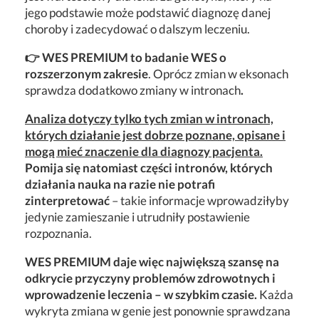
jego podstawie może podstawić diagnozę danej
choroby i zadecydować o dalszym leczeniu.
👉 WES PREMIUM to badanie WES o
rozszerzonym zakresie
. Oprócz zmian w eksonach
sprawdza dodatkowo zmiany w intronach
.
Analiza dotyczy tylko tych zmian w intronach,
których działanie jest dobrze poznane, opisane i
mogą mieć znaczenie dla diagnozy pacjenta.
Pomija się natomiast części intronów, których
działania nauka na razie nie potrafi
zinterpretować
– takie informacje wprowadziłyby
jedynie zamieszanie i utrudniły postawienie
rozpoznania.
WES PREMIUM daje więc największą szansę na
odkrycie przyczyny problemów zdrowotnych i
wprowadzenie leczenia – w szybkim czasie.
Każda
wykryta zmiana w genie jest ponownie sprawdzana