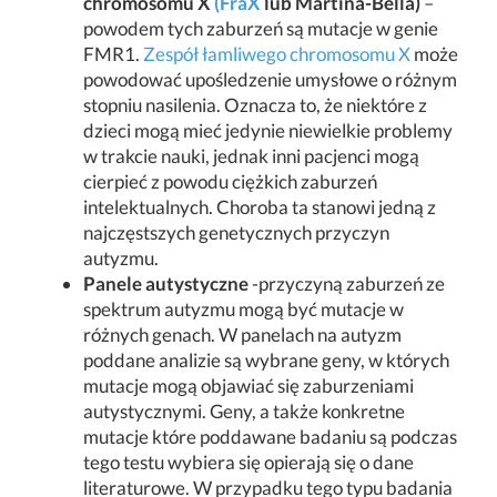
chromosomu X
(FraX
lub Martina-Bella)
–
powodem tych zaburzeń są mutacje w genie
FMR1.
Zespół łamliwego chromosomu X
może
powodować upośledzenie umysłowe o różnym
stopniu nasilenia. Oznacza to, że niektóre z
dzieci mogą mieć jedynie niewielkie problemy
w trakcie nauki, jednak inni pacjenci mogą
cierpieć z powodu ciężkich zaburzeń
intelektualnych. Choroba ta stanowi jedną z
najczęstszych genetycznych przyczyn
autyzmu.
Panele autystyczne
-przyczyną zaburzeń ze
spektrum autyzmu mogą być mutacje w
różnych genach. W panelach na autyzm
poddane analizie są wybrane geny, w których
mutacje mogą objawiać się zaburzeniami
autystycznymi. Geny, a także konkretne
mutacje które poddawane badaniu są podczas
tego testu wybiera się opierają się o dane
literaturowe. W przypadku tego typu badania