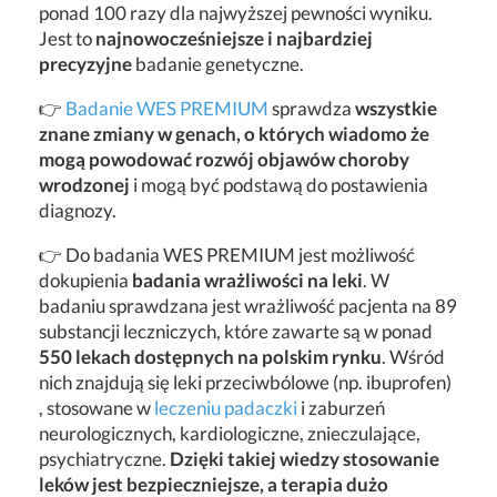
ponad 100 razy dla najwyższej pewności wyniku.
Jest to
najnowocześniejsze i najbardziej
precyzyjne
badanie genetyczne.
👉
Badanie WES PREMIUM
sprawdza
wszystkie
znane zmiany w genach, o których wiadomo że
mogą powodować rozwój objawów choroby
wrodzonej
i mogą być podstawą do postawienia
diagnozy.
👉 Do badania WES PREMIUM jest możliwość
dokupienia
badania wrażliwości na leki
. W
badaniu sprawdzana jest wrażliwość pacjenta na 89
substancji leczniczych, które zawarte są w ponad
550 lekach dostępnych na polskim rynku
. Wśród
nich znajdują się leki przeciwbólowe (np. ibuprofen)
, stosowane w
leczeniu padaczki
i zaburzeń
neurologicznych, kardiologiczne, znieczulające,
psychiatryczne.
Dzięki takiej wiedzy stosowanie
leków jest bezpieczniejsze, a terapia dużo