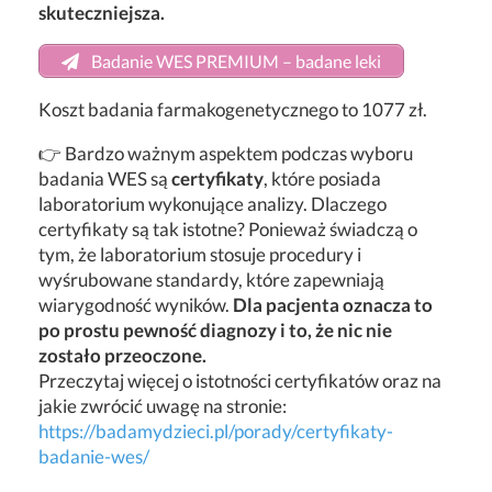
skuteczniejsza.
Badanie WES PREMIUM – badane leki
Koszt badania farmakogenetycznego to 1077 zł.
👉 Bardzo ważnym aspektem podczas wyboru
badania WES są
certyfikaty
, które posiada
laboratorium wykonujące analizy. Dlaczego
certyfikaty są tak istotne? Ponieważ świadczą o
tym, że laboratorium stosuje procedury i
wyśrubowane standardy, które zapewniają
wiarygodność wyników.
Dla pacjenta oznacza to
po prostu pewność diagnozy i to, że nic nie
zostało przeoczone.
Przeczytaj więcej o istotności certyfikatów oraz na
jakie zwrócić uwagę na stronie:
https://badamydzieci.pl/porady/certyfikaty-
badanie-wes/