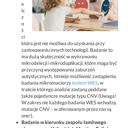
e
lc
z
o
ś
ci
która jest nie możliwa do uzyskania przy
zastosowaniu innych technologii. Badanie to
ma dużą skuteczność w wykrywaniu
mikrodelecji i mikroduplikacji, które moga być
przyczyną występowania zaburzeń
autystycznych. Istnieje możliwość zastąpienia
badania mikromacierzy
testem WES
, w
trakcie którego analizie zostaną poddane
także pojedyncze mutacje typu CNV (Uwaga!
W zakres nie każdego badania WES wchodzą
mutacje CNV – w oferowanym przez nas są
one!).
Badanie w kierunku zespołu łamliwego