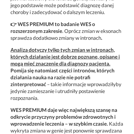
jego podstawie może podstawić diagnozę danej
choroby i zadecydować o dalszym leczeniu.
👉 WES PREMIUM to badanie WES o
rozszerzonym zakresie
. Oprócz zmian w eksonach
sprawdza dodatkowo zmiany w intronach
.
Analiza dotyczy tylko tych zmian w intronach,
których działanie jest dobrze poznane, opisane i
mogą mieć znaczenie dla diagnozy pacjenta.
Pomija się natomiast części intronów, których
działania nauka na razie nie potrafi
zinterpretować
– takie informacje wprowadziłyby
jedynie zamieszanie i utrudniły postawienie
rozpoznania.
WES PREMIUM daje więc największą szansę na
odkrycie przyczyny problemów zdrowotnych i
wprowadzenie leczenia – w szybkim czasie.
Każda
wykryta zmiana w genie jest ponownie sprawdzana