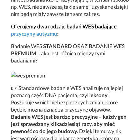
np. WES, nie zawsze są takie same i uzyskane dzięki
nim będą miały zawsze ten sam zakres.
Oferujemy dwa rodzaje
badań WES badające
przyczyny autyzmu
:
Badanie WES
STANDARD
ORAZ BADANIE WES
PREMIUM
. Jaka jest różnica między tymi
badaniami?
👉 Standardowe badanie WES analizuje najlepiej
poznaną część DNA pacjenta, czyli
eksony
.
Poszukuje w nich niebezpiecznych zmian, które
będzie można uznać za przyczynę objawów.
Badanie WES jest bardzo precyzyjne – każdy gen
jest sprawdzany kilkadziesiąt razy, aby mieć
pewność co do jego budowy.
Dzięki temu wynik
jest wartościowy dla lekarza genetyka, który na