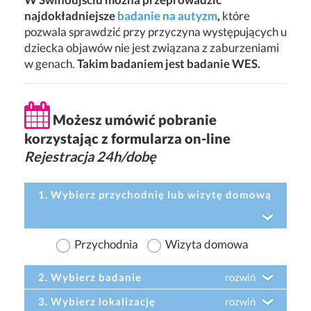
najdokładniejsze
badanie na autyzm
,
które
pozwala sprawdzić przy przyczyna występujących u
dziecka objawów nie jest związana z zaburzeniami
w genach.
Takim badaniem jest badanie WES.
Możesz umówić pobranie
korzystając z formularza on-line
Rejestracja 24h/dobę
1. Wybierz przychodnię lub wizytę domową
Przychodnia
Wizyta domowa
2. Wybierz badanie
rozwiń
3. Wybierz lokalizację
rozwiń