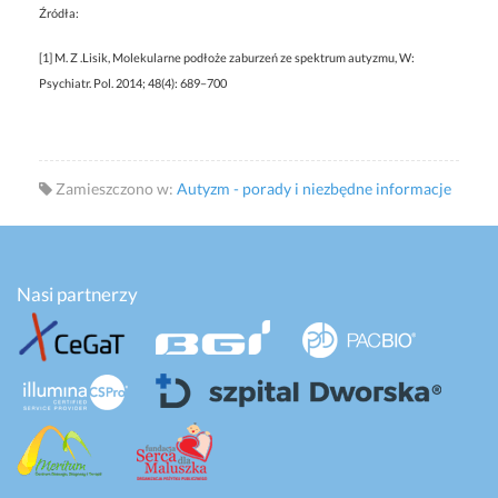
Źródła:
[1] M. Z .Lisik, Molekularne podłoże zaburzeń ze spektrum autyzmu, W:
Psychiatr. Pol. 2014; 48(4): 689–700
Zamieszczono w:
Autyzm - porady i niezbędne informacje
Nasi partnerzy