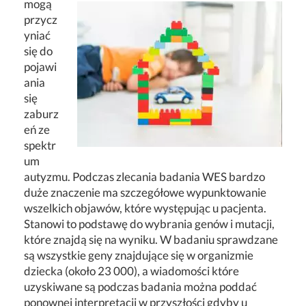
mogą
przycz
yniać
się do
pojawi
ania
się
zaburz
eń ze
spektr
um
autyzmu. Podczas zlecania badania WES bardzo
duże znaczenie ma szczegółowe wypunktowanie
wszelkich objawów, które występując u pacjenta.
Stanowi to podstawę do wybrania genów i mutacji,
które znajdą się na wyniku. W badaniu sprawdzane
są wszystkie geny znajdujące się w organizmie
dziecka (około 23 000), a wiadomości które
uzyskiwane są podczas badania można poddać
ponownej interpretacji w przyszłości gdyby u