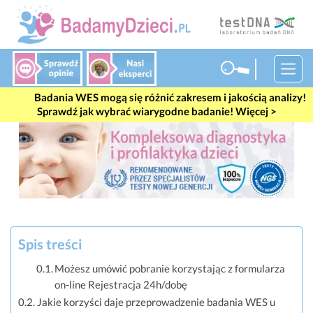
#wes
Badania WES mogą się różnić zakresem i jakością analizy!
Sprawdź jak wybrać wiarygodne badanie! Więcej >
Spis treści
Możesz umówić pobranie korzystając z formularza
on-line Rejestracja 24h/dobę
Jakie korzyści daje przeprowadzenie badania WES u