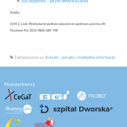
Szczepienia – przeciwwskazania
Źródła:
[1] M. Z .Lisik, Molekularne podłoże zaburzeń ze spektrum autyzmu, W:
Psychiatr. Pol. 2014; 48(4): 689–700
Zamieszczono w:
Autyzm - porady i niezbędne informacje
Nasi partnerzy