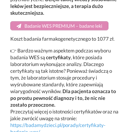
leków jest bezpieczniejsze, a terapia dużo
skuteczniejsza.
Badanie WES PREMIUM – badane leki
Koszt badania farmakogenetycznego to 1077 zł.
👉 Bardzo ważnym aspektem podczas wyboru
badania WES są
certyfikaty
, które posiada
laboratorium wykonujące analizy. Dlaczego
certyfikaty są tak istotne? Ponieważ świadczą o
tym, że laboratorium stosuje procedury i
wyśrubowane standardy, które zapewniają
wiarygodność wyników.
Dla pacjenta oznacza to
po prostu pewność diagnozy i to, że nic nie
zostało przeoczone.
Przeczytaj więcej o istotności certyfikatów oraz na
jakie zwrócić uwagę na stronie:
https://badamydzieci.pl/porady/certyfikaty-
badanie-wes/