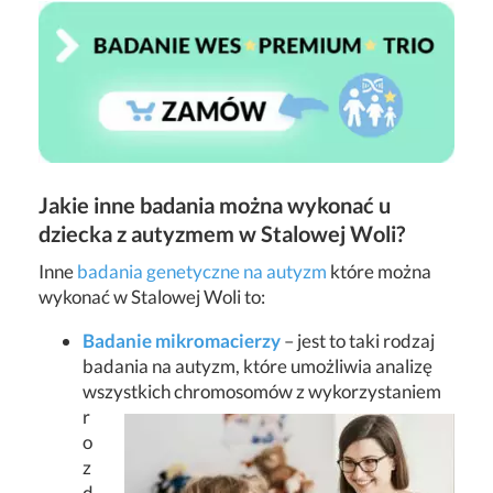
Jakie inne badania można wykonać u
dziecka z autyzmem w Stalowej Woli?
Inne
badania genetyczne na autyzm
które można
wykonać w Stalowej Woli to:
Badanie mikromacierzy
– jest to taki rodzaj
badania na autyzm, które umożliwia analizę
wszystkich chromosomów z wykorzystaniem
r
o
z
d