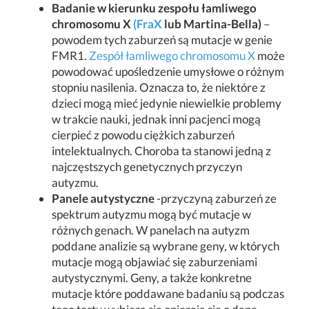
Badanie w kierunku zespołu łamliwego
chromosomu X
(FraX
lub Martina-Bella)
–
powodem tych zaburzeń są mutacje w genie
FMR1.
Zespół łamliwego chromosomu X
może
powodować upośledzenie umysłowe o różnym
stopniu nasilenia. Oznacza to, że niektóre z
dzieci mogą mieć jedynie niewielkie problemy
w trakcie nauki, jednak inni pacjenci mogą
cierpieć z powodu ciężkich zaburzeń
intelektualnych. Choroba ta stanowi jedną z
najczęstszych genetycznych przyczyn
autyzmu.
Panele autystyczne
-przyczyną zaburzeń ze
spektrum autyzmu mogą być mutacje w
różnych genach. W panelach na autyzm
poddane analizie są wybrane geny, w których
mutacje mogą objawiać się zaburzeniami
autystycznymi. Geny, a także konkretne
mutacje które poddawane badaniu są podczas