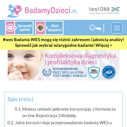
Badania WES mogą się różnić zakresem i jakością analizy!
Sprawdź jak wybrać wiarygodne badanie! Więcej >
Spis treści
Możesz umówić pobranie korzystając z formularza
on-line Rejestracja 24h/dobę
Jakie korzyści daje przeprowadzenie badania WES u