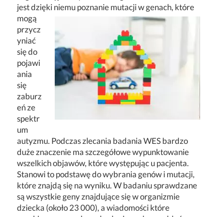
jest dzięki niemu poznanie mutacji w genach, które
mogą
przycz
yniać
się do
pojawi
ania
się
zaburz
eń ze
spektr
um
autyzmu. Podczas zlecania badania WES bardzo
duże znaczenie ma szczegółowe wypunktowanie
wszelkich objawów, które występując u pacjenta.
Stanowi to podstawę do wybrania genów i mutacji,
które znajdą się na wyniku. W badaniu sprawdzane
są wszystkie geny znajdujące się w organizmie
dziecka (około 23 000), a wiadomości które