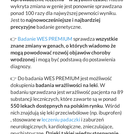
wykryta zmiana w genie jest ponownie sprawdzana
ponad 100 razy dla najwyższej pewności wyniku.
Jest to
najnowocześniejsze i najbardziej
precyzyjne
badanie genetyczne.
👉
Badanie WES PREMIUM
sprawdza
wszystkie
znane zmiany w genach, o których wiadomo że
mogą powodować rozwój objawów choroby
wrodzonej
i mogą być podstawą do postawienia
diagnozy.
👉 Do badania WES PREMIUM jest możliwość
dokupienia
badania wrażliwości na leki
. W
badaniu sprawdzana jest wrażliwość pacjenta na 89
substancji leczniczych, które zawarte są w ponad
550 lekach dostępnych na polskim rynku
. Wśród
nich znajdują się leki przeciwbólowe (np. ibuprofen)
, stosowane w
leczeniu padaczki
i zaburzeń
neurologicznych, kardiologiczne, znieczulające,
psychiatryczne.
Dzięki takiej wiedzy stosowanie