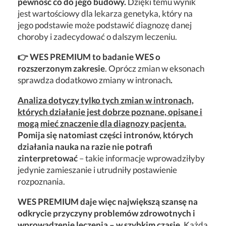
pewność co do jego budowy.
Dzięki temu wynik
jest wartościowy dla lekarza genetyka, który na
jego podstawie może podstawić diagnozę danej
choroby i zadecydować o dalszym leczeniu.
👉 WES PREMIUM to badanie WES o
rozszerzonym zakresie
. Oprócz zmian w eksonach
sprawdza dodatkowo zmiany w intronach
.
Analiza dotyczy tylko tych zmian w intronach,
których działanie jest dobrze poznane, opisane i
mogą mieć znaczenie dla diagnozy pacjenta.
Pomija się natomiast części intronów, których
działania nauka na razie nie potrafi
zinterpretować
– takie informacje wprowadziłyby
jedynie zamieszanie i utrudniły postawienie
rozpoznania.
WES PREMIUM daje więc największą szansę na
odkrycie przyczyny problemów zdrowotnych i
wprowadzenie leczenia – w szybkim czasie.
Każda