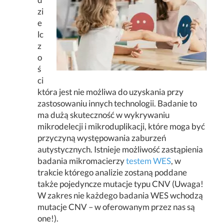
zi
e
lc
z
o
ś
ci
która jest nie możliwa do uzyskania przy
zastosowaniu innych technologii. Badanie to
ma dużą skuteczność w wykrywaniu
mikrodelecji i mikroduplikacji, które moga być
przyczyną występowania zaburzeń
autystycznych. Istnieje możliwość zastąpienia
badania mikromacierzy
testem WES
, w
trakcie którego analizie zostaną poddane
także pojedyncze mutacje typu CNV (Uwaga!
W zakres nie każdego badania WES wchodzą
mutacje CNV – w oferowanym przez nas są
one!).