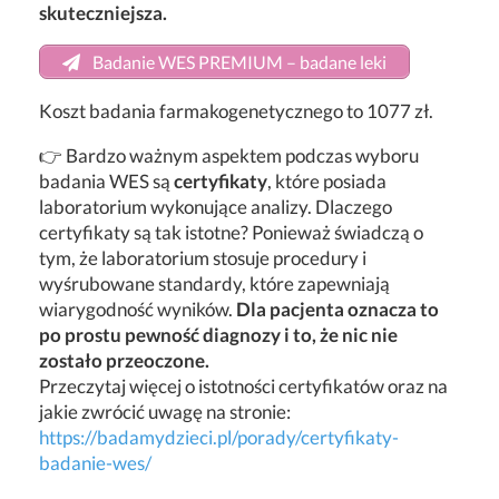
skuteczniejsza.
Badanie WES PREMIUM – badane leki
Koszt badania farmakogenetycznego to 1077 zł.
👉 Bardzo ważnym aspektem podczas wyboru
badania WES są
certyfikaty
, które posiada
laboratorium wykonujące analizy. Dlaczego
certyfikaty są tak istotne? Ponieważ świadczą o
tym, że laboratorium stosuje procedury i
wyśrubowane standardy, które zapewniają
wiarygodność wyników.
Dla pacjenta oznacza to
po prostu pewność diagnozy i to, że nic nie
zostało przeoczone.
Przeczytaj więcej o istotności certyfikatów oraz na
jakie zwrócić uwagę na stronie:
https://badamydzieci.pl/porady/certyfikaty-
badanie-wes/