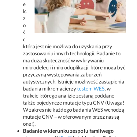
e
lc
z
o
ś
ci
która jest nie możliwa do uzyskania przy
zastosowaniu innych technologii. Badanie to
ma dużą skuteczność w wykrywaniu
mikrodelecji i mikroduplikacji, które moga być
przyczyną występowania zaburzeń
autystycznych. Istnieje możliwość zastąpienia
badania mikromacierzy
testem WES
, w
trakcie którego analizie zostaną poddane
także pojedyncze mutacje typu CNV (Uwaga!
W zakres nie każdego badania WES wchodzą
mutacje CNV – w oferowanym przez nas są
one!).
Badanie w kierunku zespołu łamliwego