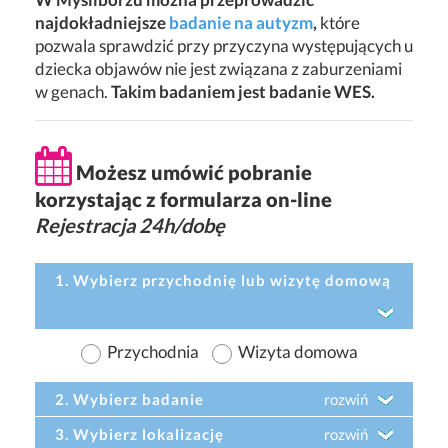
najdokładniejsze
badanie na autyzm
,
które
pozwala sprawdzić przy przyczyna występujących u
dziecka objawów nie jest związana z zaburzeniami
w genach.
Takim badaniem jest badanie WES.
Możesz umówić pobranie
korzystając z formularza on-line
Rejestracja 24h/dobę
1. Wybierz przychodnię lub wizytę domową
Przychodnia
Wizyta domowa
2. Wybierz badanie
rozwiń
3. Wybierz lokalizację
rozwiń