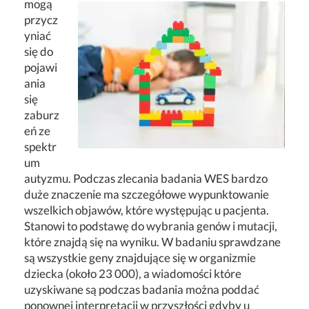
mogą
przycz
yniać
się do
pojawi
ania
się
zaburz
eń ze
spektr
um
autyzmu. Podczas zlecania badania WES bardzo
duże znaczenie ma szczegółowe wypunktowanie
wszelkich objawów, które występując u pacjenta.
Stanowi to podstawę do wybrania genów i mutacji,
które znajdą się na wyniku. W badaniu sprawdzane
są wszystkie geny znajdujące się w organizmie
dziecka (około 23 000), a wiadomości które
uzyskiwane są podczas badania można poddać
ponownej interpretacji w przyszłości gdyby u