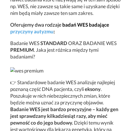
np. WES, nie zawsze są takie same i uzyskane dzięki
nim będą miały zawsze ten sam zakres.
Oferujemy dwa rodzaje
badań WES badające
przyczyny autyzmu
:
Badanie WES
STANDARD
ORAZ BADANIE WES
PREMIUM
. Jaka jest różnica między tymi
badaniami?
👉 Standardowe badanie WES analizuje najlepiej
poznaną część DNA pacjenta, czyli
eksony
.
Poszukuje w nich niebezpiecznych zmian, które
będzie można uznać za przyczynę objawów.
Badanie WES jest bardzo precyzyjne – każdy gen
jest sprawdzany kilkadziesiąt razy, aby mieć
pewność co do jego budowy.
Dzięki temu wynik
jest wartościowy dla lekarza genetyka, który na