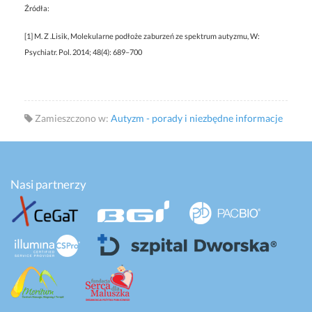
Źródła:
[1] M. Z .Lisik, Molekularne podłoże zaburzeń ze spektrum autyzmu, W:
Psychiatr. Pol. 2014; 48(4): 689–700
Zamieszczono w:
Autyzm - porady i niezbędne informacje
Nasi partnerzy