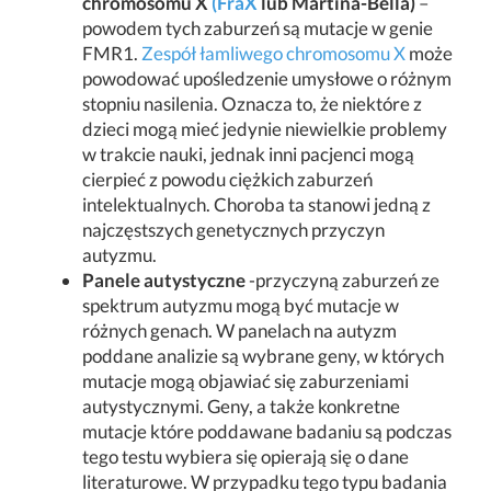
chromosomu X
(FraX
lub Martina-Bella)
–
powodem tych zaburzeń są mutacje w genie
FMR1.
Zespół łamliwego chromosomu X
może
powodować upośledzenie umysłowe o różnym
stopniu nasilenia. Oznacza to, że niektóre z
dzieci mogą mieć jedynie niewielkie problemy
w trakcie nauki, jednak inni pacjenci mogą
cierpieć z powodu ciężkich zaburzeń
intelektualnych. Choroba ta stanowi jedną z
najczęstszych genetycznych przyczyn
autyzmu.
Panele autystyczne
-przyczyną zaburzeń ze
spektrum autyzmu mogą być mutacje w
różnych genach. W panelach na autyzm
poddane analizie są wybrane geny, w których
mutacje mogą objawiać się zaburzeniami
autystycznymi. Geny, a także konkretne
mutacje które poddawane badaniu są podczas
tego testu wybiera się opierają się o dane
literaturowe. W przypadku tego typu badania