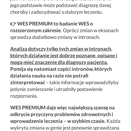
jego podstawie może podstawić diagnozę danej
choroby i zadecydować o dalszym leczeniu.
👉 WES PREMIUM to badanie WES o
rozszerzonym zakresie
. Oprócz zmian w eksonach
sprawdza dodatkowo zmiany w intronach
.
Analiza dotyczy tylko tych zmian w intronach,
których działanie jest dobrze poznane, opisane i
mogą mieć znaczenie dla diagnozy pacjenta.
Pomija się natomiast części intronów, których
działania nauka na razie nie potrafi
zinterpretować
– takie informacje wprowadziłyby
jedynie zamieszanie i utrudniły postawienie
rozpoznania.
WES PREMIUM daje więc największą szansę na
odkrycie przyczyny problemów zdrowotnych i
wprowadzenie leczenia – w szybkim czasie.
Każda
wykryta zmiana w genie jest ponownie sprawdzana