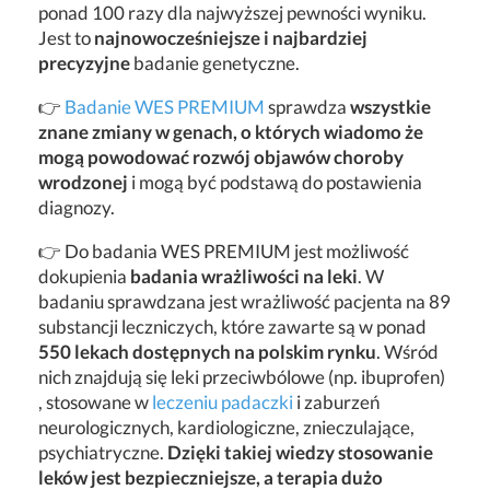
ponad 100 razy dla najwyższej pewności wyniku.
Jest to
najnowocześniejsze i najbardziej
precyzyjne
badanie genetyczne.
👉
Badanie WES PREMIUM
sprawdza
wszystkie
znane zmiany w genach, o których wiadomo że
mogą powodować rozwój objawów choroby
wrodzonej
i mogą być podstawą do postawienia
diagnozy.
👉 Do badania WES PREMIUM jest możliwość
dokupienia
badania wrażliwości na leki
. W
badaniu sprawdzana jest wrażliwość pacjenta na 89
substancji leczniczych, które zawarte są w ponad
550 lekach dostępnych na polskim rynku
. Wśród
nich znajdują się leki przeciwbólowe (np. ibuprofen)
, stosowane w
leczeniu padaczki
i zaburzeń
neurologicznych, kardiologiczne, znieczulające,
psychiatryczne.
Dzięki takiej wiedzy stosowanie
leków jest bezpieczniejsze, a terapia dużo