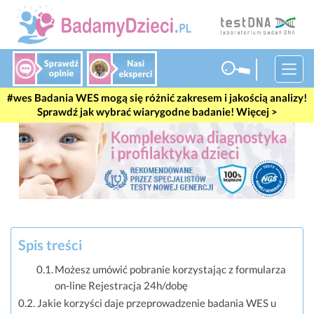
Badania WES mogą się różnić zakresem i jakością analizy!
Sprawdź jak wybrać wiarygodne badanie! Więcej >
Spis treści
Możesz umówić pobranie korzystając z formularza
on-line Rejestracja 24h/dobę
Jakie korzyści daje przeprowadzenie badania WES u