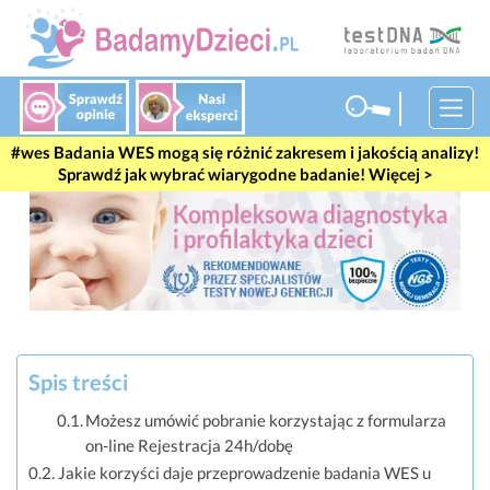
Badania WES mogą się różnić zakresem i jakością analizy!
Sprawdź jak wybrać wiarygodne badanie! Więcej >
Spis treści
Możesz umówić pobranie korzystając z formularza
on-line Rejestracja 24h/dobę
Jakie korzyści daje przeprowadzenie badania WES u