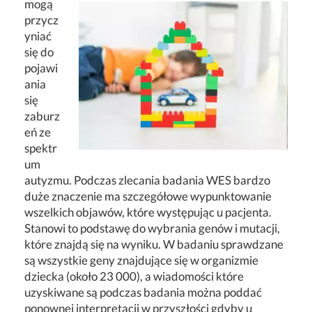
mogą
przycz
yniać
się do
pojawi
ania
się
zaburz
eń ze
spektr
um
autyzmu. Podczas zlecania badania WES bardzo
duże znaczenie ma szczegółowe wypunktowanie
wszelkich objawów, które występując u pacjenta.
Stanowi to podstawę do wybrania genów i mutacji,
które znajdą się na wyniku. W badaniu sprawdzane
są wszystkie geny znajdujące się w organizmie
dziecka (około 23 000), a wiadomości które
uzyskiwane są podczas badania można poddać
ponownej interpretacji w przyszłości gdyby u