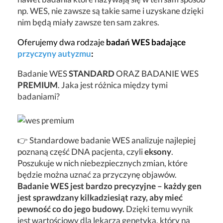
np. WES, nie zawsze są takie same i uzyskane dzięki
nim będą miały zawsze ten sam zakres.
Oferujemy dwa rodzaje
badań WES badające
przyczyny autyzmu
:
Badanie WES
STANDARD
ORAZ BADANIE WES
PREMIUM
. Jaka jest różnica między tymi
badaniami?
👉 Standardowe badanie WES analizuje najlepiej
poznaną część DNA pacjenta, czyli
eksony
.
Poszukuje w nich niebezpiecznych zmian, które
będzie można uznać za przyczynę objawów.
Badanie WES jest bardzo precyzyjne – każdy gen
jest sprawdzany kilkadziesiąt razy, aby mieć
pewność co do jego budowy.
Dzięki temu wynik
jest wartościowy dla lekarza genetyka, który na