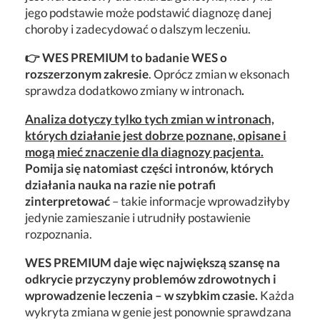
jego podstawie może podstawić diagnozę danej
choroby i zadecydować o dalszym leczeniu.
👉 WES PREMIUM to badanie WES o
rozszerzonym zakresie
. Oprócz zmian w eksonach
sprawdza dodatkowo zmiany w intronach
.
Analiza dotyczy tylko tych zmian w intronach,
których działanie jest dobrze poznane, opisane i
mogą mieć znaczenie dla diagnozy pacjenta.
Pomija się natomiast części intronów, których
działania nauka na razie nie potrafi
zinterpretować
– takie informacje wprowadziłyby
jedynie zamieszanie i utrudniły postawienie
rozpoznania.
WES PREMIUM daje więc największą szansę na
odkrycie przyczyny problemów zdrowotnych i
wprowadzenie leczenia – w szybkim czasie.
Każda
wykryta zmiana w genie jest ponownie sprawdzana