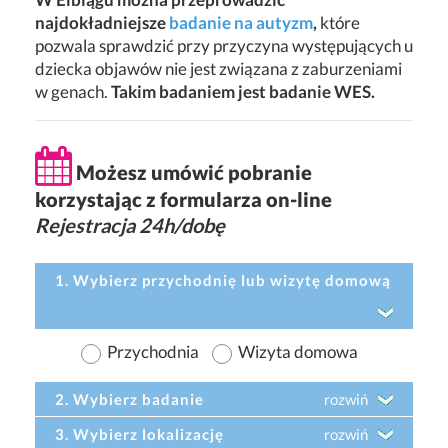
najdokładniejsze
badanie na autyzm
,
które
pozwala sprawdzić przy przyczyna występujących u
dziecka objawów nie jest związana z zaburzeniami
w genach.
Takim badaniem jest badanie WES.
Możesz umówić pobranie
korzystając z formularza on-line
Rejestracja 24h/dobę
1. Wybierz przychodnię lub wizytę domową
Przychodnia
Wizyta domowa
2. Wybierz badanie
rozwiń
3. Wybierz lokalizację
rozwiń