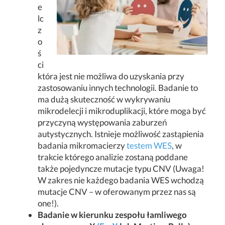
e
lc
z
o
ś
ci
która jest nie możliwa do uzyskania przy
zastosowaniu innych technologii. Badanie to
ma dużą skuteczność w wykrywaniu
mikrodelecji i mikroduplikacji, które moga być
przyczyną występowania zaburzeń
autystycznych. Istnieje możliwość zastąpienia
badania mikromacierzy
testem WES
, w
trakcie którego analizie zostaną poddane
także pojedyncze mutacje typu CNV (Uwaga!
W zakres nie każdego badania WES wchodzą
mutacje CNV – w oferowanym przez nas są
one!).
Badanie w kierunku zespołu łamliwego