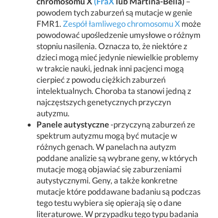
chromosomu X
(FraX
lub Martina-Bella)
–
powodem tych zaburzeń są mutacje w genie
FMR1.
Zespół łamliwego chromosomu X
może
powodować upośledzenie umysłowe o różnym
stopniu nasilenia. Oznacza to, że niektóre z
dzieci mogą mieć jedynie niewielkie problemy
w trakcie nauki, jednak inni pacjenci mogą
cierpieć z powodu ciężkich zaburzeń
intelektualnych. Choroba ta stanowi jedną z
najczęstszych genetycznych przyczyn
autyzmu.
Panele autystyczne
-przyczyną zaburzeń ze
spektrum autyzmu mogą być mutacje w
różnych genach. W panelach na autyzm
poddane analizie są wybrane geny, w których
mutacje mogą objawiać się zaburzeniami
autystycznymi. Geny, a także konkretne
mutacje które poddawane badaniu są podczas
tego testu wybiera się opierają się o dane
literaturowe. W przypadku tego typu badania