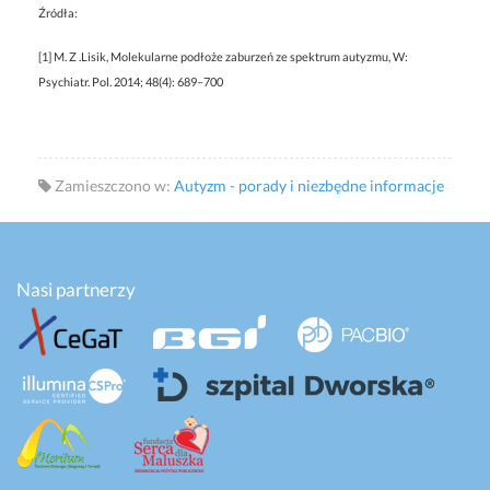
Źródła:
[1] M. Z .Lisik, Molekularne podłoże zaburzeń ze spektrum autyzmu, W:
Psychiatr. Pol. 2014; 48(4): 689–700
Zamieszczono w:
Autyzm - porady i niezbędne informacje
Nasi partnerzy