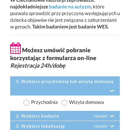
najdokładniejsze
badanie na autyzm
,
które
pozwala sprawdzić przy przyczyna występujących u
dziecka objawów nie jest związana z zaburzeniami
w genach.
Takim badaniem jest badanie WES.
Możesz umówić pobranie
korzystając z formularza on-line
Rejestracja 24h/dobę
1. Wybierz przychodnię lub wizytę domową
Przychodnia
Wizyta domowa
2. Wybierz badanie
rozwiń
3. Wybierz lokalizację
rozwiń