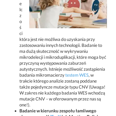
e
lc
z
o
ś
ci
która jest nie możliwa do uzyskania przy
zastosowaniu innych technologii. Badanie to
ma dużą skuteczność w wykrywaniu
mikrodelecji i mikroduplikacji, które moga być
przyczyną występowania zaburzeń
autystycznych. Istnieje możliwość zastąpienia
badania mikromacierzy
testem WES
, w
trakcie którego analizie zostaną poddane
także pojedyncze mutacje typu CNV (Uwaga!
W zakres nie każdego badania WES wchodzą
mutacje CNV – w oferowanym przez nas są
one!).
Badanie w kierunku zespołu łamliwego