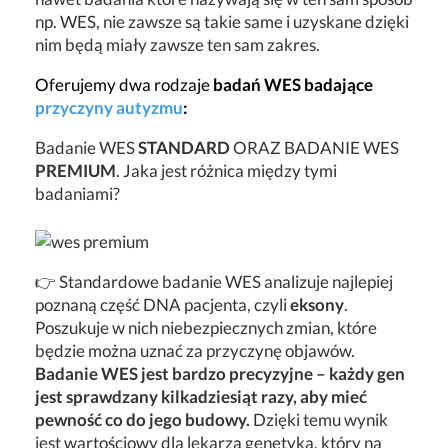
np. WES, nie zawsze są takie same i uzyskane dzięki
nim będą miały zawsze ten sam zakres.
Oferujemy dwa rodzaje
badań WES badające
przyczyny autyzmu
:
Badanie WES
STANDARD
ORAZ BADANIE WES
PREMIUM
. Jaka jest różnica między tymi
badaniami?
👉 Standardowe badanie WES analizuje najlepiej
poznaną część DNA pacjenta, czyli
eksony
.
Poszukuje w nich niebezpiecznych zmian, które
będzie można uznać za przyczynę objawów.
Badanie WES jest bardzo precyzyjne – każdy gen
jest sprawdzany kilkadziesiąt razy, aby mieć
pewność co do jego budowy.
Dzięki temu wynik
jest wartościowy dla lekarza genetyka, który na