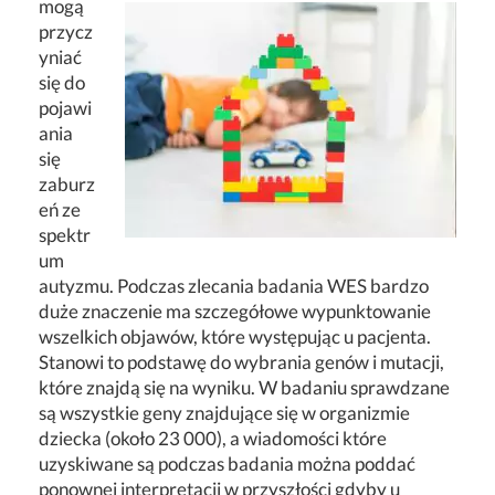
mogą
przycz
yniać
się do
pojawi
ania
się
zaburz
eń ze
spektr
um
autyzmu. Podczas zlecania badania WES bardzo
duże znaczenie ma szczegółowe wypunktowanie
wszelkich objawów, które występując u pacjenta.
Stanowi to podstawę do wybrania genów i mutacji,
które znajdą się na wyniku. W badaniu sprawdzane
są wszystkie geny znajdujące się w organizmie
dziecka (około 23 000), a wiadomości które
uzyskiwane są podczas badania można poddać
ponownej interpretacji w przyszłości gdyby u