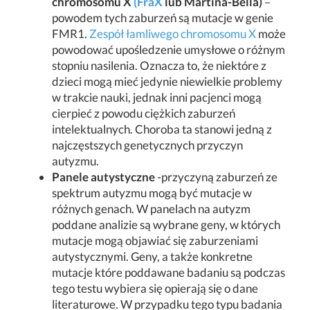
chromosomu X
(FraX
lub Martina-Bella)
–
powodem tych zaburzeń są mutacje w genie
FMR1.
Zespół łamliwego chromosomu X
może
powodować upośledzenie umysłowe o różnym
stopniu nasilenia. Oznacza to, że niektóre z
dzieci mogą mieć jedynie niewielkie problemy
w trakcie nauki, jednak inni pacjenci mogą
cierpieć z powodu ciężkich zaburzeń
intelektualnych. Choroba ta stanowi jedną z
najczęstszych genetycznych przyczyn
autyzmu.
Panele autystyczne
-przyczyną zaburzeń ze
spektrum autyzmu mogą być mutacje w
różnych genach. W panelach na autyzm
poddane analizie są wybrane geny, w których
mutacje mogą objawiać się zaburzeniami
autystycznymi. Geny, a także konkretne
mutacje które poddawane badaniu są podczas
tego testu wybiera się opierają się o dane
literaturowe. W przypadku tego typu badania