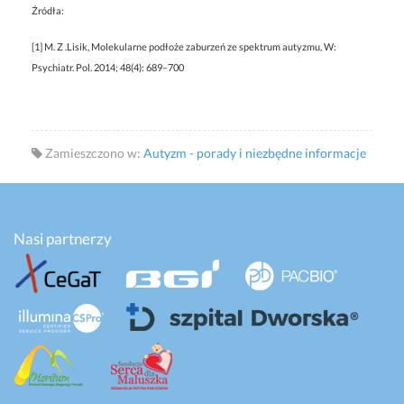
Źródła:
[1] M. Z .Lisik, Molekularne podłoże zaburzeń ze spektrum autyzmu, W:
Psychiatr. Pol. 2014; 48(4): 689–700
Zamieszczono w:
Autyzm - porady i niezbędne informacje
Nasi partnerzy