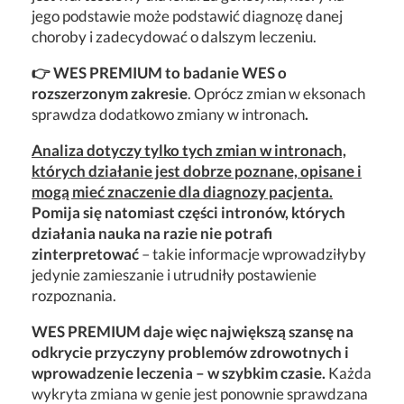
jego podstawie może podstawić diagnozę danej
choroby i zadecydować o dalszym leczeniu.
👉 WES PREMIUM to badanie WES o
rozszerzonym zakresie
. Oprócz zmian w eksonach
sprawdza dodatkowo zmiany w intronach
.
Analiza dotyczy tylko tych zmian w intronach,
których działanie jest dobrze poznane, opisane i
mogą mieć znaczenie dla diagnozy pacjenta.
Pomija się natomiast części intronów, których
działania nauka na razie nie potrafi
zinterpretować
– takie informacje wprowadziłyby
jedynie zamieszanie i utrudniły postawienie
rozpoznania.
WES PREMIUM daje więc największą szansę na
odkrycie przyczyny problemów zdrowotnych i
wprowadzenie leczenia – w szybkim czasie.
Każda
wykryta zmiana w genie jest ponownie sprawdzana