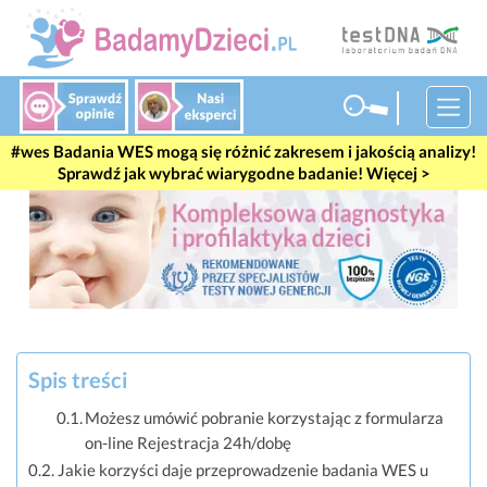
Badania WES mogą się różnić zakresem i jakością analizy!
Sprawdź jak wybrać wiarygodne badanie! Więcej >
Spis treści
Możesz umówić pobranie korzystając z formularza
on-line Rejestracja 24h/dobę
Jakie korzyści daje przeprowadzenie badania WES u