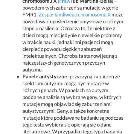
chromosomu X
(FraX
lub Martina-Bella)
–
powodem tych zaburzeń są mutacje w genie
FMR1.
Zespół łamliwego chromosomu X
może
powodować upośledzenie umysłowe o różnym
stopniu nasilenia. Oznacza to, że niektóre z
dzieci mogą mieć jedynie niewielkie problemy
w trakcie nauki, jednak inni pacjenci mogą
cierpieć z powodu ciężkich zaburzeń
intelektualnych. Choroba ta stanowi jedną z
najczęstszych genetycznych przyczyn
autyzmu.
Panele autystyczne
-przyczyną zaburzeń ze
spektrum autyzmu mogą być mutacje w
różnych genach. W panelach na autyzm
poddane analizie są wybrane geny, w których
mutacje mogą objawiać się zaburzeniami
autystycznymi. Geny, a także konkretne
mutacje które poddawane badaniu są podczas
tego testu wybiera się opierają się o dane
literaturowe. W przypadku tego typu badania