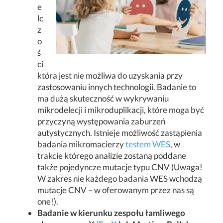
e
lc
z
o
ś
ci
która jest nie możliwa do uzyskania przy
zastosowaniu innych technologii. Badanie to
ma dużą skuteczność w wykrywaniu
mikrodelecji i mikroduplikacji, które moga być
przyczyną występowania zaburzeń
autystycznych. Istnieje możliwość zastąpienia
badania mikromacierzy
testem WES
, w
trakcie którego analizie zostaną poddane
także pojedyncze mutacje typu CNV (Uwaga!
W zakres nie każdego badania WES wchodzą
mutacje CNV – w oferowanym przez nas są
one!).
Badanie w kierunku zespołu łamliwego