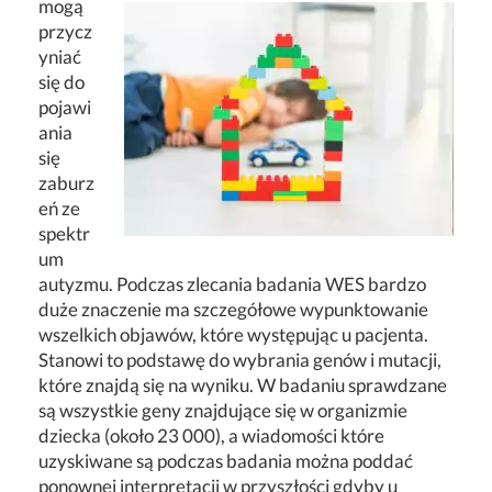
mogą
przycz
yniać
się do
pojawi
ania
się
zaburz
eń ze
spektr
um
autyzmu. Podczas zlecania badania WES bardzo
duże znaczenie ma szczegółowe wypunktowanie
wszelkich objawów, które występując u pacjenta.
Stanowi to podstawę do wybrania genów i mutacji,
które znajdą się na wyniku. W badaniu sprawdzane
są wszystkie geny znajdujące się w organizmie
dziecka (około 23 000), a wiadomości które
uzyskiwane są podczas badania można poddać
ponownej interpretacji w przyszłości gdyby u