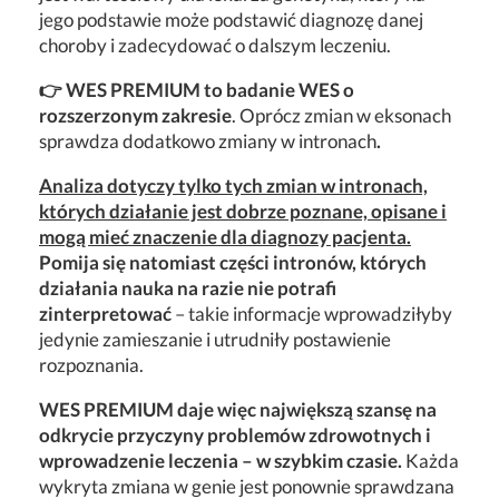
jego podstawie może podstawić diagnozę danej
choroby i zadecydować o dalszym leczeniu.
👉 WES PREMIUM to badanie WES o
rozszerzonym zakresie
. Oprócz zmian w eksonach
sprawdza dodatkowo zmiany w intronach
.
Analiza dotyczy tylko tych zmian w intronach,
których działanie jest dobrze poznane, opisane i
mogą mieć znaczenie dla diagnozy pacjenta.
Pomija się natomiast części intronów, których
działania nauka na razie nie potrafi
zinterpretować
– takie informacje wprowadziłyby
jedynie zamieszanie i utrudniły postawienie
rozpoznania.
WES PREMIUM daje więc największą szansę na
odkrycie przyczyny problemów zdrowotnych i
wprowadzenie leczenia – w szybkim czasie.
Każda
wykryta zmiana w genie jest ponownie sprawdzana