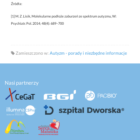
Źródła:
[1] M. Z .Lisik, Molekularne podłoże zaburzeń ze spektrum autyzmu, W:
Psychiatr. Pol. 2014; 48(4): 689–700
Zamieszczono w:
Autyzm - porady i niezbędne informacje
Nasi partnerzy