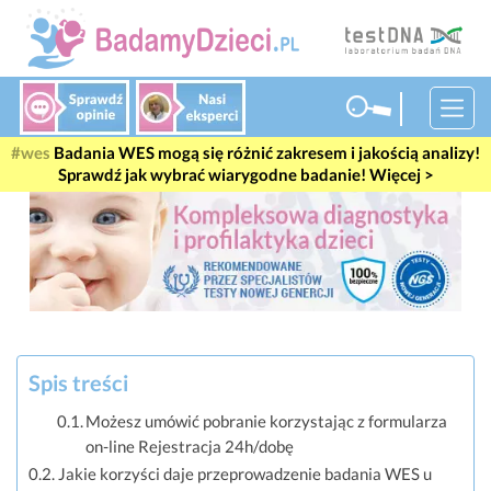
Badania WES mogą się różnić zakresem i jakością analizy!
Sprawdź jak wybrać wiarygodne badanie! Więcej >
Spis treści
Możesz umówić pobranie korzystając z formularza
on-line Rejestracja 24h/dobę
Jakie korzyści daje przeprowadzenie badania WES u