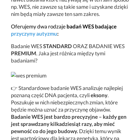
np. WES, nie zawsze są takie same i uzyskane dzięki
nim będą miały zawsze ten sam zakres.
Oferujemy dwa rodzaje
badań WES badające
przyczyny autyzmu
:
Badanie WES
STANDARD
ORAZ BADANIE WES
PREMIUM
. Jaka jest różnica między tymi
badaniami?
👉 Standardowe badanie WES analizuje najlepiej
poznaną część DNA pacjenta, czyli
eksony
.
Poszukuje w nich niebezpiecznych zmian, które
będzie można uznać za przyczynę objawów.
Badanie WES jest bardzo precyzyjne – każdy gen
jest sprawdzany kilkadziesiąt razy, aby mieć
pewność co do jego budowy.
Dzięki temu wynik
jest wartościowy dla lekarza genetyka, który na