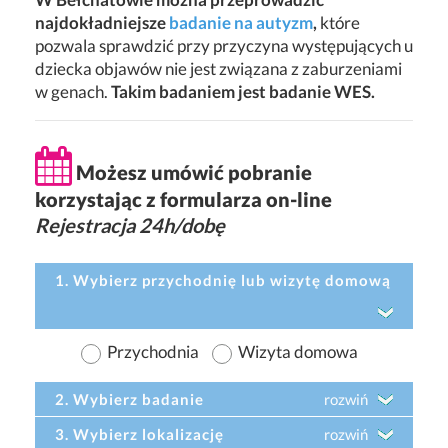
najdokładniejsze
badanie na autyzm
,
które
pozwala sprawdzić przy przyczyna występujących u
dziecka objawów nie jest związana z zaburzeniami
w genach.
Takim badaniem jest badanie WES.
Możesz umówić pobranie
korzystając z formularza on-line
Rejestracja 24h/dobę
1. Wybierz przychodnię lub wizytę domową
Przychodnia
Wizyta domowa
2. Wybierz badanie
rozwiń
3. Wybierz lokalizację
rozwiń