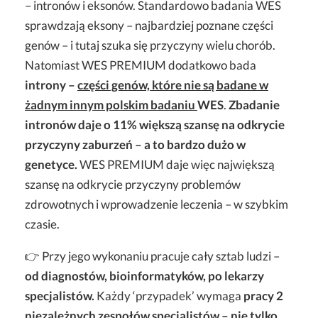
– intronów i eksonów. Standardowo badania WES
sprawdzają eksony – najbardziej poznane części
genów – i tutaj szuka się przyczyny wielu chorób.
Natomiast WES PREMIUM dodatkowo bada
introny –
części genów, które nie są badane w
żadnym innym polskim badaniu
WES
.
Zbadanie
intronów daje o 11% większą szansę na odkrycie
przyczyny zaburzeń – a to bardzo dużo w
genetyce.
WES PREMIUM daje więc największą
szansę na odkrycie przyczyny problemów
zdrowotnych i wprowadzenie leczenia – w szybkim
czasie.
👉 Przy jego wykonaniu pracuje cały sztab ludzi –
od diagnostów, bioinformatyków, po lekarzy
specjalistów.
Każdy ‘przypadek’ wymaga
pracy 2
niezależnych zespołów specjalistów – nie tylko