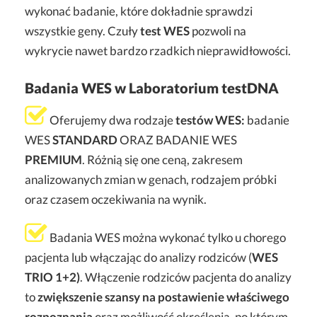
wykonać badanie, które dokładnie sprawdzi
wszystkie geny. Czuły
test WES
pozwoli na
wykrycie nawet bardzo rzadkich nieprawidłowości.
Badania WES w Laboratorium testDNA
Oferujemy dwa rodzaje
testów WES:
badanie
WES
STANDARD
ORAZ BADANIE WES
PREMIUM
. Różnią się one ceną, zakresem
analizowanych zmian w genach, rodzajem próbki
oraz czasem oczekiwania na wynik.
Badania WES można wykonać tylko u chorego
pacjenta lub włączając do analizy rodziców (
WES
TRIO 1+2)
. Włączenie rodziców pacjenta do analizy
to
zwiększenie szansy na postawienie właściwego
rozpoznania
oraz możliwość określenia, po którym