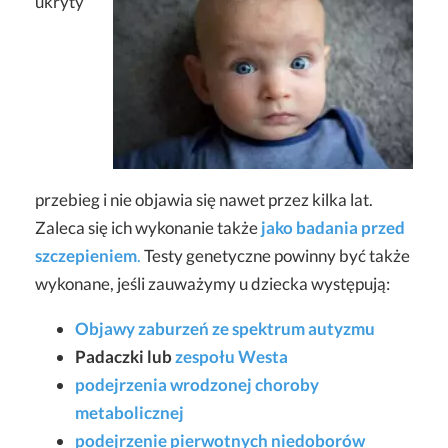
ukryty
przebieg i nie objawia się nawet przez kilka lat.
Zaleca się ich wykonanie także
jako badania przed
szczepieniem
.
Testy genetyczne powinny być także
wykonane, jeśli zauważymy u dziecka występują:
Objawy zaburzeń ze spektrum autyzmu
Padaczki lub
zespołu Westa
podejrzenia wrodzonej choroby
metabolicznej
podejrzenie pierwotnych niedoborów