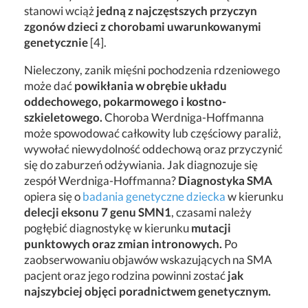
stanowi wciąż
jedną z najczęstszych przyczyn
zgonów dzieci z chorobami uwarunkowanymi
genetycznie
[4].
Nieleczony, zanik mięśni pochodzenia rdzeniowego
może dać
powikłania w obrębie układu
oddechowego, pokarmowego i kostno-
szkieletowego.
Choroba Werdniga-Hoffmanna
może spowodować całkowity lub częściowy paraliż,
wywołać niewydolność oddechową oraz przyczynić
się do zaburzeń odżywiania. Jak diagnozuje się
zespół Werdniga-Hoffmanna?
Diagnostyka SMA
opiera się o
badania genetyczne dziecka
w kierunku
delecji eksonu 7 genu SMN1
, czasami należy
pogłębić diagnostykę w kierunku
mutacji
punktowych oraz zmian intronowych.
Po
zaobserwowaniu objawów wskazujących na SMA
pacjent oraz jego rodzina powinni zostać
jak
najszybciej objęci poradnictwem genetycznym.