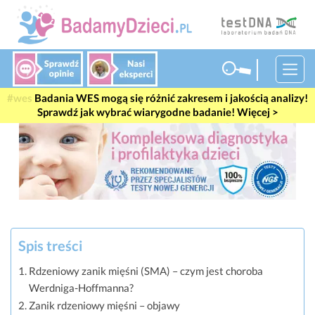
#wes
Badania WES mogą się różnić zakresem i jakością analizy!
Sprawdź jak wybrać wiarygodne badanie! Więcej >
Spis treści
Rdzeniowy zanik mięśni (SMA) – czym jest choroba
Werdniga-Hoffmanna?
Zanik rdzeniowy mięśni – objawy