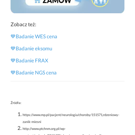
Zobacz też:
💙Badanie WES cena
💙
Badanie eksomu
💙
Badanie FRAX
💙
Badanie NGS cena
Źródła:
https://www.mp.pl/pacjent/neurologia/choroby/151571,rdzeniowy-
zanik-miesni
http://www.ptchnm.org.pl/wp-