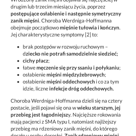
drugim lub trzecim miesiącu życia, poprzez
postępujące osłabienie i następnie symetryczny
zanik mięśni
. Choroba Werdniga-Hoffmanna
obejmuje początkowo
mięśnie tułowia i kończyn
.
Jej charakterystyczne symptomy [2] to:
brak postępów w rozwoju ruchowym –
d
ziecko nie potrafi samodzielnie siedzieć;
cichy płacz
;
łatwe
męczenie się przy ssaniu i połykaniu
;
osłabienie
mięśni międzyżebrowych
;
osłabienie
mięśni oddechowych
i co za tym
idzie, liczne
infekcje dróg oddechowych.
Choroba Werdniga-Hoffmanna dzieli się na cztery
postacie, jeśli pojawi się ona w
wieku starszym, jej
przebieg jest łagodniejsz
y. Najcięższe rokowania
mają pacjenci z SMA typu I, natomiast najlżejszy
przebieg ma rdzeniowy zanik mięśni, do którego
doszło u osoby dorosłej.
Zanik rdzeniowy mięśni