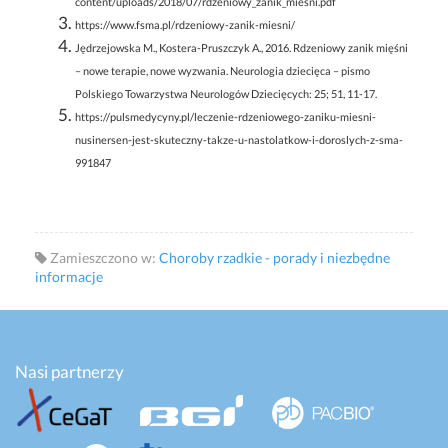
content/uploads/2018/07/rdzeniowy_zanik_miesni.pdf
https://www.fsma.pl/rdzeniowy-zanik-miesni/
Jędrzejowska M., Kostera-Pruszczyk A., 2016. Rdzeniowy zanik mięśni
– nowe terapie, nowe wyzwania. Neurologia dziecięca – pismo
Polskiego Towarzystwa Neurologów Dziecięcych: 25; 51, 11-17.
https://pulsmedycyny.pl/leczenie-rdzeniowego-zaniku-miesni-
nusinersen-jest-skuteczny-takze-u-nastolatkow-i-doroslych-z-sma-
991847
Zamieszczono w:
Choroby rzadkie - porady i niezbędne
informacje
Nasi partnerzy