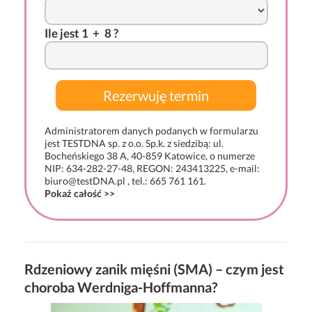
I
l
e j
es
t 1
-
+
*
8 ?
Administratorem danych podanych w formularzu
jest TESTDNA sp. z o.o. Sp.k. z siedzibą: ul.
Bocheńskiego 38 A, 40-859 Katowice, o numerze
NIP: 634-282-27-48, REGON: 243413225, e-mail:
biuro@testDNA.pl , tel.: 665 761 161.
Pokaż całość >>
Rdzeniowy zanik mięśni (SMA) – czym jest
choroba Werdniga-Hoffmanna?