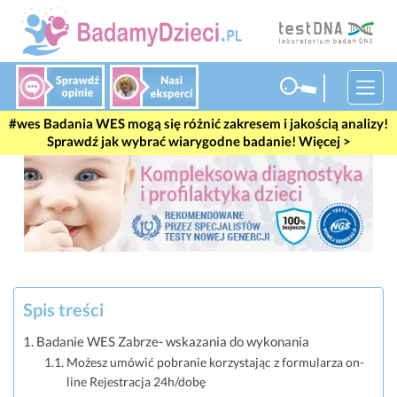
Badania WES mogą się różnić zakresem i jakością analizy!
Sprawdź jak wybrać wiarygodne badanie! Więcej >
Spis treści
Badanie WES Zabrze- wskazania do wykonania
Możesz umówić pobranie korzystając z formularza on-
line Rejestracja 24h/dobę