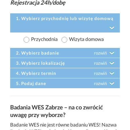
Rejestracja 24h/dobę
1. Wybierz przychodnię lub wizytę domową
Przychodnia
Wizyta domowa
2. Wybierz badanie
rozwiń
3. Wybierz lokalizację
rozwiń
4. Wybierz termin
rozwiń
5. Podaj dane
rozwiń
Badania WES Zabrze – na co zwrócić
uwagę przy wyborze?
Badanie WES nie jest równe badaniu WES! Nazwa