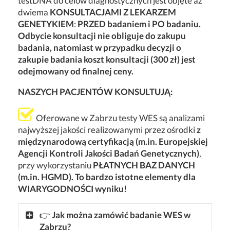
testDNA do celów diagnostycznych jest objęte aż
dwiema
KONSULTACJAMI Z LEKARZEM
GENETYKIEM
:
PRZED badaniem i PO badaniu.
Odbycie konsultacji nie obliguje do zakupu
badania, natomiast w przypadku decyzji o
zakupie badania koszt konsultacji (300 zł) jest
odejmowany od finalnej ceny.
NASZYCH PACJENTÓW KONSULTUJĄ:
Oferowane w Zabrzu testy WES są analizami
najwyższej jakości realizowanymi przez ośrodki
z
międzynarodową certyfikacją (m.in. Europejskiej
Agencji Kontroli Jakości Badań Genetycznych)
,
przy wykorzystaniu
PŁATNYCH BAZ DANYCH
(m.in. HGMD). To bardzo istotne elementy dla
WIARYGODNOŚCI wyniku!
👉
Jak można zamówić badanie WES w
Zabrzu?