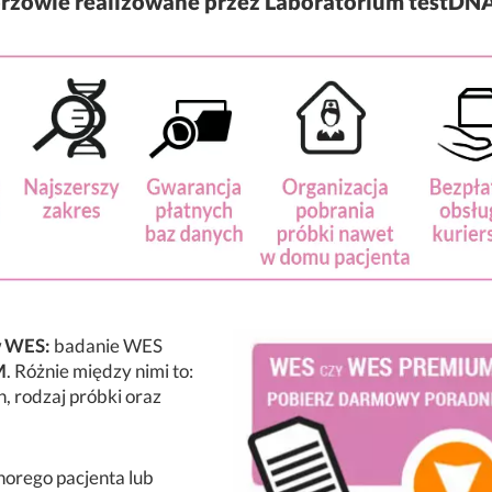
rzowie realizowane przez Laboratorium testDN
w WES:
badanie WES
M
. Różnie między nimi to:
, rodzaj próbki oraz
orego pacjenta lub