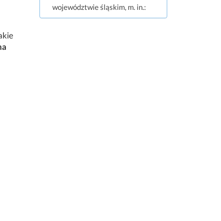
województwie śląskim, m. in.:
akie
na