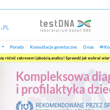
w
Porady
Konsultacje genetyczne
O nas
✉ Ko
ę różnić zakresem i jakością analizy! Sprawdź jak wybrać wia