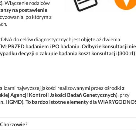
)
. Włączenie rodziców
zansy na postawienie
cyzowania, po którym z
ach.
NA do celów diagnostycznych jest objęte aż dwiema
EM
:
PRZED badaniem i PO badaniu. Odbycie konsultacji nie
padku decyzji o zakupie badania koszt konsultacji (300 zł) 
izami najwyższej jakości realizowanymi przez ośrodki
z
skiej Agencji Kontroli Jakości Badań Genetycznych)
, przy
. HGMD). To bardzo istotne elementy dla WIARYGODNO
 Chorzowie?