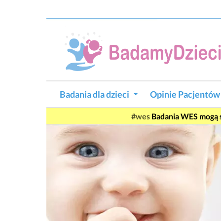
Badania dla dzieci
Opinie Pacjentó
Badania WES mogą si