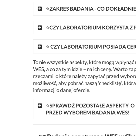
⭐
ZAKRES BADANIA - CO DOKŁADN
⭐
CZY LABORATORIUM KORZYSTA Z
⭐
CZY LABORATORIUM POSIADA CER
To nie wszystkie aspekty, które mogą wpłynąć
WES, a co za tym idzie – na ich cenę. Warto za
rzeczami, o które należy zapytać przed wybor
możliwość, aby pobrać naszą 'checklistę’, któ
informacji o danej ofercie.
⭐
SPRAWDŹ POZOSTAŁE ASPEKTY, O
PRZED WYBOREM BADANIA WES!