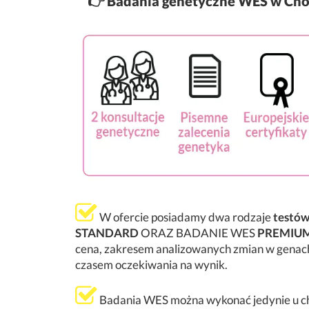
👉
Badania genetyczne WES w Cho
W ofercie posiadamy dwa rodzaje
testó
STANDARD
ORAZ BADANIE WES
PREMIU
cena, zakresem analizowanych zmian w genach
czasem oczekiwania na wynik.
Badania WES można wykonać jedynie u ch