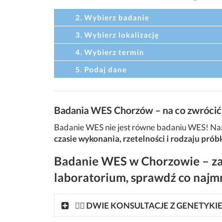
2. Wybierz badanie
3. Wybierz lokalizację
4. Wybierz termin
5. Podaj dane
Badania WES Chorzów – na co zwrócić
Badanie WES nie jest równe badaniu WES! Naz
czasie wykonania, rzetelności i rodzaju prób
Badanie WES w Chorzowie – za
laboratorium, sprawdź co najmn
👩‍⚕ DWIE KONSULTACJE Z GENETYK