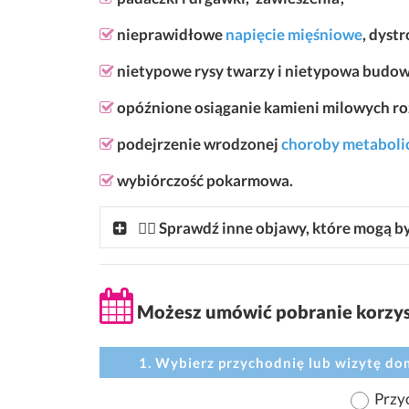
nieprawidłowe
napięcie mięśniowe
, dyst
nietypowe rysy twarzy i nietypowa budow
opóźnione osiąganie kamieni milowych ro
podejrzenie wrodzonej
choroby metabolic
wybiórczość pokarmowa.
👩‍⚕ Sprawdź inne objawy, które mogą
Możesz umówić pobranie korzyst
1. Wybierz przychodnię lub wizytę d
Przy