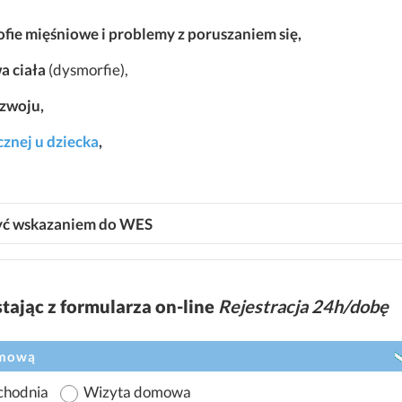
rofie mięśniowe i problemy z poruszaniem się,
a ciała
(dysmorfie),
zwoju,
znej u dziecka
,
 być wskazaniem do WES
ając z formularza on-line
Rejestracja 24h/dobę
omową
chodnia
Wizyta domowa