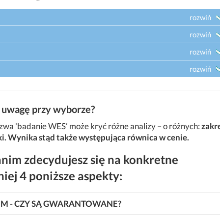
rozwiń
rozwiń
rozwiń
rozwiń
 uwagę przy wyborze?
wa 'badanie WES’ może kryć różne analizy – o różnych:
zakre
ki. Wynika stąd także występująca równica w cenie.
nim zdecydujesz się na konkretne
iej 4 poniższe aspekty:
IEM - CZY SĄ GWARANTOWANE?