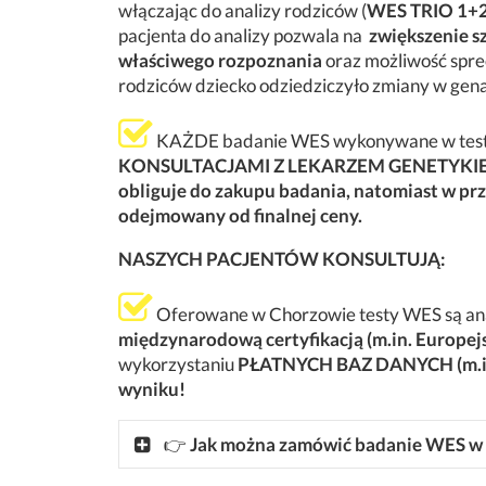
włączając do analizy rodziców (
WES TRIO 1+2
pacjenta do analizy pozwala na
zwiększenie s
właściwego rozpoznania
oraz możliwość spre
rodziców dziecko odziedziczyło zmiany w gen
KAŻDE badanie WES wykonywane w testD
KONSULTACJAMI Z LEKARZEM GENETYKI
obliguje do zakupu badania, natomiast w przy
odejmowany od finalnej ceny.
NASZYCH PACJENTÓW KONSULTUJĄ:
Oferowane w Chorzowie testy WES są anal
międzynarodową certyfikacją (m.in. Europej
wykorzystaniu
PŁATNYCH BAZ DANYCH (m.in
wyniku!
👉
Jak można zamówić badanie WES w