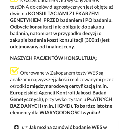
KAŻDE badanie WES wykonywane w
testDNA do celów diagnostycznych jest objęte aż
dwiema
KONSULTACJAMI Z LEKARZEM
GENETYKIEM
:
PRZED badaniem i PO badaniu.
Odbycie konsultacji nie obliguje do zakupu
badania, natomiast w przypadku decyzji o
zakupie badania koszt konsultacji (300 zł) jest
odejmowany od finalnej ceny.
NASZYCH PACJENTÓW KONSULTUJĄ:
Oferowane w Zakopanem testy WES są
analizami najwyższej jakości realizowanymi przez
ośrodki
z międzynarodową certyfikacją (m.in.
Europejskiej Agencji Kontroli Jakości Badań
Genetycznych)
, przy wykorzystaniu
PŁATNYCH
BAZ DANYCH (m.in. HGMD). To bardzo istotne
elementy dla WIARYGODNOŚCI wyniku!
👉
Jak można zamówić badanie WES w