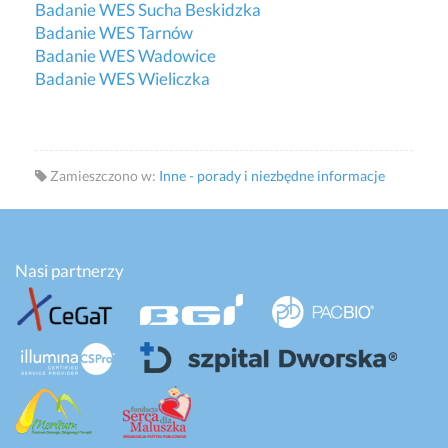
Badanie WES Sucha Beskidzka
Badanie WES Tarnów
Badanie WES Wadowice
Badanie WES Wieliczka
Zamieszczono w:
Inne - porady i niezbędne informacje
Nasi partnerzy