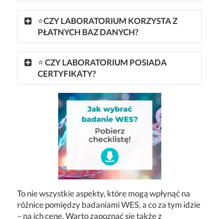
⭐
CZY LABORATORIUM KORZYSTA Z
PŁATNYCH BAZ DANYCH?
⭐
CZY LABORATORIUM POSIADA
CERTYFIKATY?
To nie wszystkie aspekty, które mogą wpłynąć na
różnice pomiędzy badaniami WES, a co za tym idzie
– na ich cenę. Warto zapoznać się także z