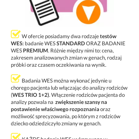
W ofercie posiadamy dwa rodzaje
testów
WES:
badanie WES
STANDARD
ORAZ BADANIE
WES
PREMIUM
. Różnie między nimi to: cena,
zakresem analizowanych zmian w genach, rodzaj
próbki oraz czasem oczekiwania na wynik.
Badania WES można wykonać jedynie u
chorego pacjenta lub włączając do analizy rodziców
(
WES TRIO 1+2)
. Włączenie rodziców pacjenta do
analizy pozwala na
zwiększenie szansy na
postawienie właściwego rozpoznania
oraz
możliwość sprecyzowania, po którym z rodziców
dziecko odziedziczyło zmiany w genach.