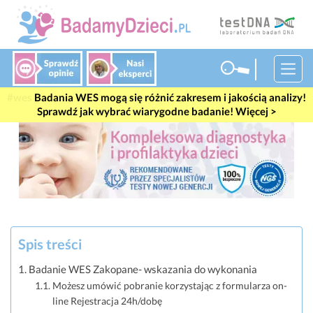
Badania WES mogą się różnić zakresem i jakością analizy!
Sprawdź jak wybrać wiarygodne badanie! Więcej >
Spis treści
Badanie WES Zakopane- wskazania do wykonania
Możesz umówić pobranie korzystając z formularza on-
line Rejestracja 24h/dobę