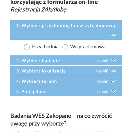
korzystając z formularza on-line
Rejestracja 24h/dobę
1. Wybierz przychodnię lub wizytę domową
Przychodnia
Wizyta domowa
2. Wybierz badanie
rozwiń
3. Wybierz lokalizację
rozwiń
4. Wybierz termin
rozwiń
5. Podaj dane
rozwiń
Badania WES Zakopane – na co zwrócić
uwagę przy wyborze?