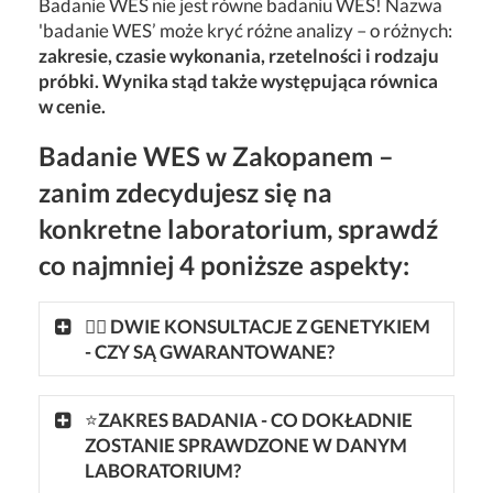
Badanie WES nie jest równe badaniu WES! Nazwa
'badanie WES’ może kryć różne analizy – o różnych:
zakresie, czasie wykonania, rzetelności i rodzaju
próbki. Wynika stąd także występująca równica
w cenie.
Badanie WES w Zakopanem –
zanim zdecydujesz się na
konkretne laboratorium, sprawdź
co najmniej 4 poniższe aspekty:
👩‍⚕ DWIE KONSULTACJE Z GENETYKIEM
- CZY SĄ GWARANTOWANE?
⭐
ZAKRES BADANIA - CO DOKŁADNIE
ZOSTANIE SPRAWDZONE W DANYM
LABORATORIUM?