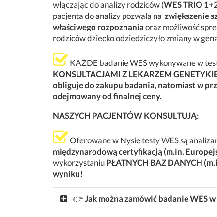
włączając do analizy rodziców (
WES TRIO 1+2
pacjenta do analizy pozwala na
zwiększenie s
właściwego rozpoznania
oraz możliwość spre
rodziców dziecko odziedziczyło zmiany w gen
KAŻDE badanie WES wykonywane w testD
KONSULTACJAMI Z LEKARZEM GENETYKI
obliguje do zakupu badania, natomiast w przy
odejmowany od finalnej ceny.
NASZYCH PACJENTÓW KONSULTUJĄ:
Oferowane w Nysie testy WES są analizam
międzynarodową certyfikacją (m.in. Europej
wykorzystaniu
PŁATNYCH BAZ DANYCH (m.in
wyniku!
👉
Jak można zamówić badanie WES w 