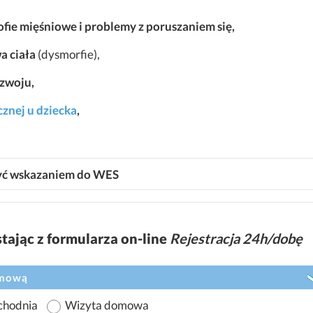
rofie mięśniowe i problemy z poruszaniem się,
a ciała
(dysmorfie),
zwoju,
znej u dziecka
,
 być wskazaniem do WES
ając z formularza on-line
Rejestracja 24h/dobę
omową
chodnia
Wizyta domowa