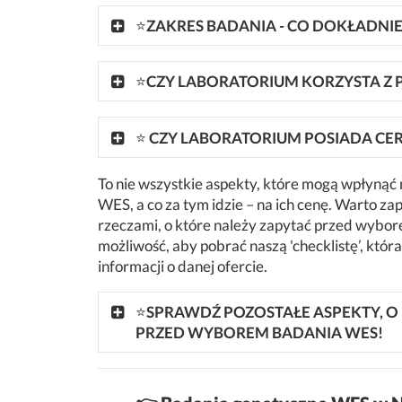
⭐
ZAKRES BADANIA - CO DOKŁADN
⭐
CZY LABORATORIUM KORZYSTA Z
⭐
CZY LABORATORIUM POSIADA CER
To nie wszystkie aspekty, które mogą wpłynąć
WES, a co za tym idzie – na ich cenę. Warto za
rzeczami, o które należy zapytać przed wybor
możliwość, aby pobrać naszą 'checklistę’, któ
informacji o danej ofercie.
⭐
SPRAWDŹ POZOSTAŁE ASPEKTY, O
PRZED WYBOREM BADANIA WES!