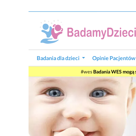
Badania dla dzieci
Opinie Pacjentó
#wes
Badania WES mogą si