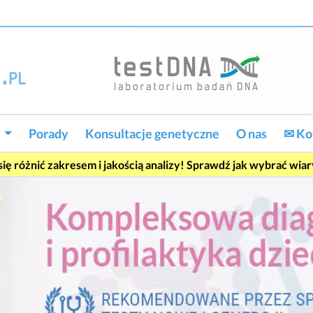
w
Porady
Konsultacje genetyczne
O nas
✉ Ko
ę różnić zakresem i jakością analizy! Sprawdź jak wybrać wia