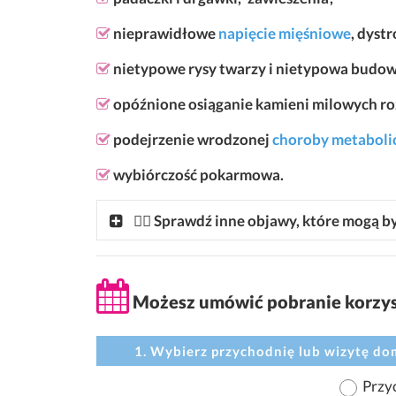
nieprawidłowe
napięcie mięśniowe
, dyst
nietypowe rysy twarzy i nietypowa budow
opóźnione osiąganie kamieni milowych ro
podejrzenie wrodzonej
choroby metabolic
wybiórczość pokarmowa.
👩‍⚕ Sprawdź inne objawy, które mogą
Możesz umówić pobranie korzyst
1. Wybierz przychodnię lub wizytę d
Przy