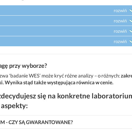
rozwiń
rozwiń
rozwiń
rozwiń
agę przy wyborze?
wa 'badanie WES’ może kryć różne analizy – o różnych:
zakre
ki. Wynika stąd także występująca równica w cenie.
decydujesz się na konkretne laboratoriu
 aspekty:
IEM - CZY SĄ GWARANTOWANE?