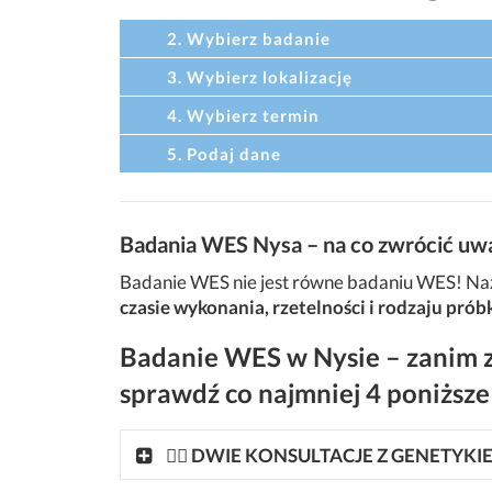
2. Wybierz badanie
3. Wybierz lokalizację
4. Wybierz termin
5. Podaj dane
Badania WES Nysa – na co zwrócić uw
Badanie WES nie jest równe badaniu WES! Naz
czasie wykonania, rzetelności i rodzaju prób
Badanie WES w Nysie – zanim z
sprawdź co najmniej 4 poniższe
👩‍⚕ DWIE KONSULTACJE Z GENETYK