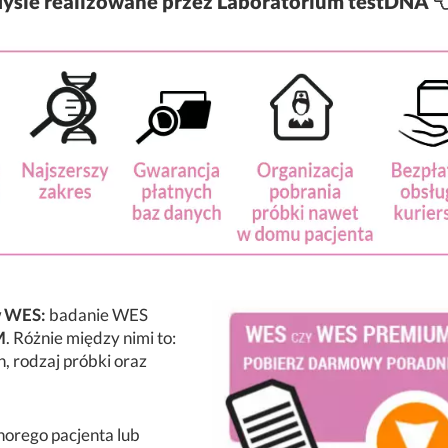
ysie realizowane przez Laboratorium testDNA 
w WES:
badanie WES
M
. Różnie między nimi to:
, rodzaj próbki oraz
orego pacjenta lub