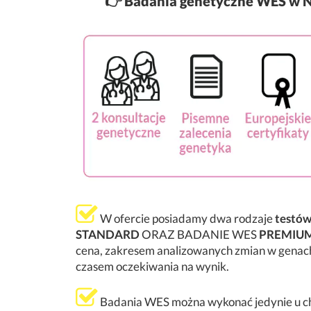
👉
Badania genetyczne WES w N
W ofercie posiadamy dwa rodzaje
testó
STANDARD
ORAZ BADANIE WES
PREMIU
cena, zakresem analizowanych zmian w genach
czasem oczekiwania na wynik.
Badania WES można wykonać jedynie u ch