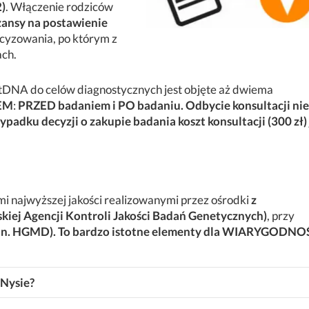
)
. Włączenie rodziców
zansy na postawienie
cyzowania, po którym z
ach.
NA do celów diagnostycznych jest objęte aż dwiema
EM
:
PRZED badaniem i PO badaniu. Odbycie konsultacji nie
padku decyzji o zakupie badania koszt konsultacji (300 zł) 
i najwyższej jakości realizowanymi przez ośrodki
z
skiej Agencji Kontroli Jakości Badań Genetycznych)
, przy
. HGMD). To bardzo istotne elementy dla WIARYGODNO
Nysie?