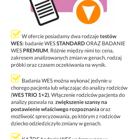
W ofercie posiadamy dwa rodzaje
testów
WES:
badanie WES
STANDARD
ORAZ BADANIE
WES
PREMIUM
. Różnie między nimi to: cena,
zakresem analizowanych zmian w genach, rodzaj
próbki oraz czasem oczekiwania na wynik.
Badania WES można wykonać jedynie u
chorego pacjenta lub włączając do analizy rodziców
(
WES TRIO 1+2)
. Włączenie rodziców pacjenta do
analizy pozwala na
zwiększenie szansy na
postawienie właściwego rozpoznania
oraz
możliwość sprecyzowania, po którym z rodziców
dziecko odziedziczyło zmiany w genach.