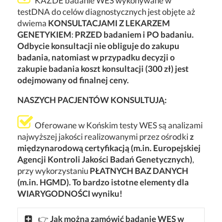
KAŻDE badanie WES wykonywane w
testDNA do celów diagnostycznych jest objęte aż
dwiema
KONSULTACJAMI Z LEKARZEM
GENETYKIEM
:
PRZED badaniem i PO badaniu.
Odbycie konsultacji nie obliguje do zakupu
badania, natomiast w przypadku decyzji o
zakupie badania koszt konsultacji (300 zł) jest
odejmowany od finalnej ceny.
NASZYCH PACJENTÓW KONSULTUJĄ:
Oferowane w Końskim testy WES są analizami
najwyższej jakości realizowanymi przez ośrodki
z
międzynarodową certyfikacją (m.in. Europejskiej
Agencji Kontroli Jakości Badań Genetycznych)
,
przy wykorzystaniu
PŁATNYCH BAZ DANYCH
(m.in. HGMD). To bardzo istotne elementy dla
WIARYGODNOŚCI wyniku!
👉
Jak można zamówić badanie WES w