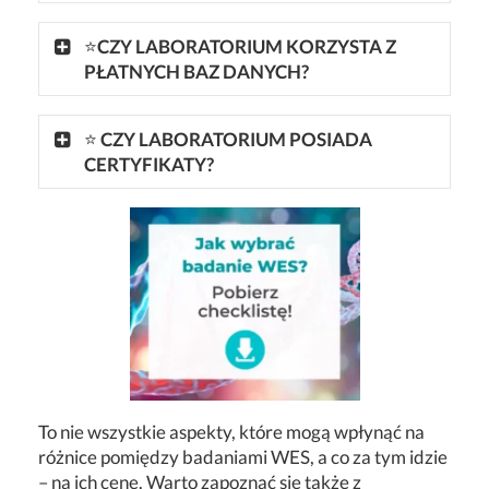
⭐
CZY LABORATORIUM KORZYSTA Z
PŁATNYCH BAZ DANYCH?
⭐
CZY LABORATORIUM POSIADA
CERTYFIKATY?
To nie wszystkie aspekty, które mogą wpłynąć na
różnice pomiędzy badaniami WES, a co za tym idzie
– na ich cenę. Warto zapoznać się także z