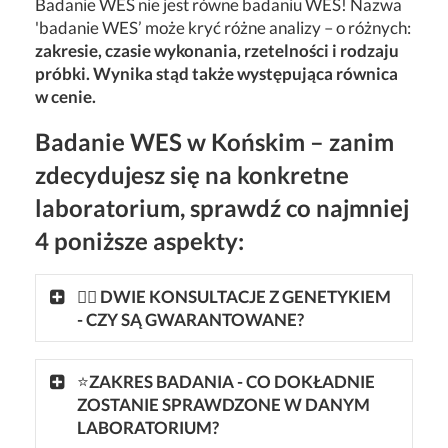
Badanie WES nie jest równe badaniu WES! Nazwa
'badanie WES’ może kryć różne analizy – o różnych:
zakresie, czasie wykonania, rzetelności i rodzaju
próbki. Wynika stąd także występująca równica
w cenie.
Badanie WES w Końskim – zanim
zdecydujesz się na konkretne
laboratorium, sprawdź co najmniej
4 poniższe aspekty:
👩‍⚕ DWIE KONSULTACJE Z GENETYKIEM
- CZY SĄ GWARANTOWANE?
⭐
ZAKRES BADANIA - CO DOKŁADNIE
ZOSTANIE SPRAWDZONE W DANYM
LABORATORIUM?