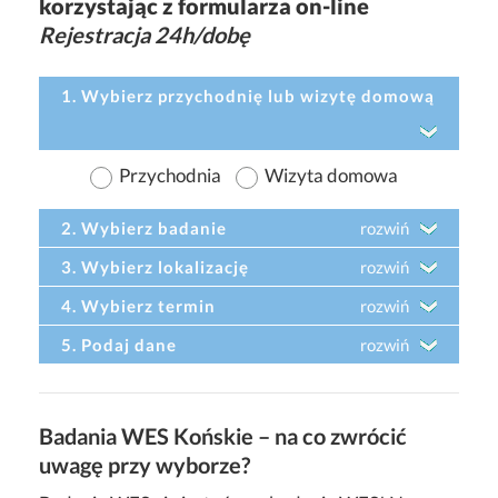
korzystając z formularza on-line
Rejestracja 24h/dobę
1. Wybierz przychodnię lub wizytę domową
Przychodnia
Wizyta domowa
2. Wybierz badanie
rozwiń
3. Wybierz lokalizację
rozwiń
4. Wybierz termin
rozwiń
5. Podaj dane
rozwiń
Badania WES Końskie – na co zwrócić
uwagę przy wyborze?