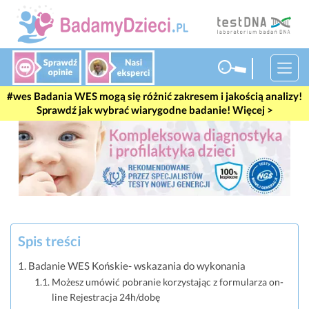
Badania WES mogą się różnić zakresem i jakością analizy!
Sprawdź jak wybrać wiarygodne badanie! Więcej >
Spis treści
Badanie WES Końskie- wskazania do wykonania
Możesz umówić pobranie korzystając z formularza on-
line Rejestracja 24h/dobę