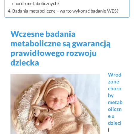
chorób metabolicznych?
Badania metaboliczne – warto wykonać badanie WES?
Wczesne badania
metaboliczne są gwarancją
prawidłowego rozwoju
dziecka
Wrod
zone
choro
by
metab
oliczn
e u
dzieci
i