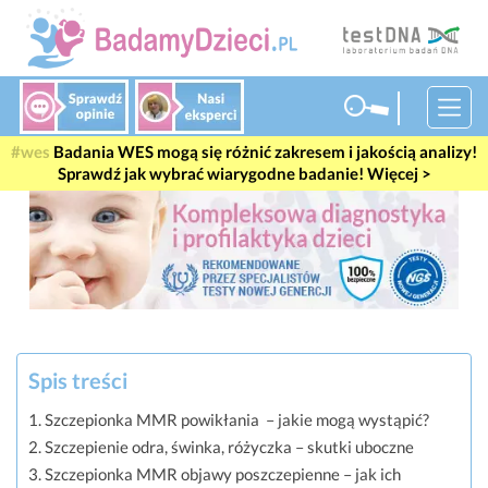
Badania WES mogą się różnić zakresem i jakością analizy!
Sprawdź jak wybrać wiarygodne badanie! Więcej >
Spis treści
Szczepionka MMR powikłania – jakie mogą wystąpić?
Szczepienie odra, świnka, różyczka – skutki uboczne
Szczepionka MMR objawy poszczepienne – jak ich