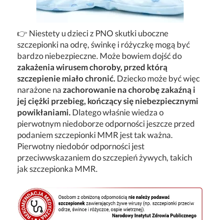
👉 Niestety u dzieci z PNO skutki uboczne
szczepionki na odrę, świnkę i różyczkę mogą być
bardzo niebezpieczne. Może bowiem dojść do
zakażenia wirusem choroby, przed którą
szczepienie miało chronić.
Dziecko może być więc
narażone na
zachorowanie na chorobę zakaźną i
jej ciężki przebieg, kończący się niebezpiecznymi
powikłaniami.
Dlatego właśnie wiedza o
pierwotnym niedoborze odporności jeszcze przed
podaniem szczepionki MMR jest tak ważna.
Pierwotny niedobór odporności jest
przeciwwskazaniem do szczepień żywych, takich
jak szczepionka MMR.