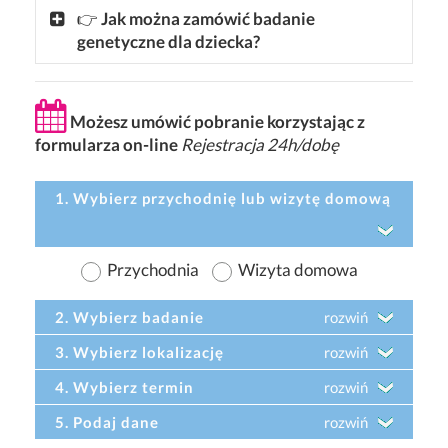
👉
Jak można zamówić badanie
genetyczne dla dziecka?
Możesz umówić pobranie korzystając z
formularza on-line
Rejestracja 24h/dobę
1. Wybierz przychodnię lub wizytę domową
Przychodnia
Wizyta domowa
2. Wybierz badanie
rozwiń
3. Wybierz lokalizację
rozwiń
4. Wybierz termin
rozwiń
5. Podaj dane
rozwiń