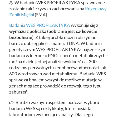
💪 W badaniu WES PROFILAKTYKA sprawdzone
zostanie także ryzyko zachorowania na
Rdzeniowy
Zanik Mięśni
(SMA).
Badania WES PROFILAKTYKA
wykonuje się z
wymazu z policzka (pobranie jest całkowicie
bezbolesne)
. Z takiej próbki można otrzymać
bardzo dobrej jakości materiał DNA. W badaniu
genetycznym WES PROFILAKTYKA- najszerszym
badaniu w kierunku PNO i chorób metabolicznych –
można dzięki jednej analizie wykluczć ok. 300
rodzajów pierwotnych niedoborów odporności i ok.
600 wrodzonych wad metabolizmu! Badanie WES
sprawdza bowiem wszystkie możliwe mutacje w
genach mogące prowadzić do rozwoju tego typu
zaburzeń.
👉 Bardzo ważnym aspektem podczas wyboru
badania WES są
certyfikaty
, które posiada
laboratorium wykonujące analizy. Dlaczego