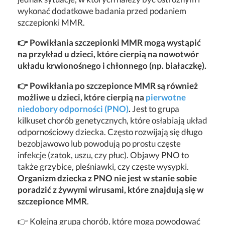
wykonać dodatkowe badania przed podaniem
szczepionki MMR.
👉 Powikłania szczepionki MMR mogą wystąpić
na przykład u dzieci, które cierpią na nowotwór
układu krwionośnego i chłonnego (np. białaczkę).
👉 Powikłania po szczepionce MMR są również
możliwe u dzieci, które cierpią na
pierwotne
niedobory odporności (PNO)
.
Jest to grupa
kilkuset chorób genetycznych, które osłabiają układ
odpornościowy dziecka. Często rozwijają się długo
bezobjawowo lub powodują po prostu częste
infekcje (zatok, uszu, czy płuc). Objawy PNO to
także grzybice, pleśniawki, czy częste wysypki.
Organizm dziecka z PNO nie jest w stanie sobie
poradzić z żywymi wirusami, które znajdują się w
szczepionce MMR
.
👉 Kolejną grupą chorób, które mogą powodować