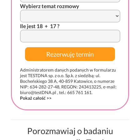
Wybierz temat rozmowy
I
l
e j
es
t 18
-
+
*
17 ?
Administratorem danych podanych w formularzu
jest TESTDNA sp. z o.o. Sp.k. z siedzibą: ul.
Bocheńskiego 38 A, 40-859 Katowice, o numerze
NIP: 634-282-27-48, REGON: 243413225, e-mail:
biuro@testDNA.pl , tel.: 665 761 161.
Pokaż całość >>
Porozmawiaj o badaniu