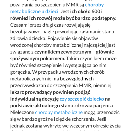
powikłania po szczepieniu MMR są
choroby
metaboliczne u dzieci
.
Jest ich około 600 i
również ich rozwój może być bardzo podstępny.
Czasami przez długi czas rozwijają się
bezobjawowo, nagle powodując załamanie stanu
zdrowia dziecka. Pojawienie się objawów
wrodzonej choroby metabolicznej najczęściej jest
związane z
czynnikiem zewnętrznym – głównie
spożywanym pokarmem.
Takim czynnikiem może
być również szczepienie i występująca po nim
gorączka. W przypadku wrodzonych chorób
metabolicznych nie ma
bezwzględnych
przeciwwskazań do szczepienia MMR, niemniej
lekarz prowadzący powinien podjąć
indywidualną decyzję
czy szczepić dziecko
na
podstawie aktualnego stanu zdrowia pacjenta
.
Nieleczone
choroby metaboliczne
mogą przerodzić
się w bardzo groźne i ciężkie schorzenia. Jeśli
jednak zostaną wykryte we wczesnym okresie życia