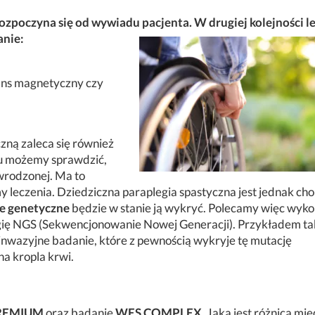
ozpoczyna się od wywiadu pacjenta. W drugiej kolejności l
anie:
ans magnetyczny czy
ną zaleca się również
u możemy sprawdzić,
rodzonej. Ma to
 leczenia. Dziedziczna paraplegia spastyczna jest jednak ch
e genetyczne
będzie w stanie ją wykryć. Polecamy więc wyk
gię NGS (Sekwencjonowanie Nowej Generacji). Przykładem ta
einwazyjne badanie, które z pewnością wykryje tę mutację
a kropla krwi.
REMIUM
oraz badanie
WES COMPLEX
. Jaka jest różnica mi