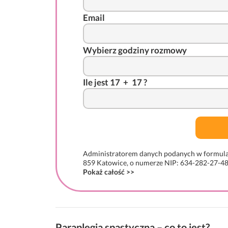
Email
Wybierz godziny rozmowy
I
l
e j
es
t 17
-
+
*
17 ?
Administratorem danych podanych w formularzu 
859 Katowice, o numerze NIP: 634-282-27-48,
Pokaż całość >>
Paraplegia spastyczna – co to jest?