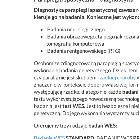
Diagnostyka paraplegii spastycznej zawsze r
kieruje go na badania. Konieczne
jest wykon
Badania neurologicznego
Badania obrazowego, takiego jak rezon
tomografia komputerowa
Badania rentgenowskiego (RTG)
Osobom ze zdiagnozowaną paraplegią spastycz
wykonanie badania genetycznego. Dzięki tem
czy paraliż nie jest skutkiem
rzadkiej choroby
w
znaczenie w kontekście doboru właściwej formy
występującą rzadko, dlatego nie każde
badani
testu wykorzystującego nowoczesną technolo
badania jest
test WES.
Jest to bezbolesne i ni
genetyczną. Do jego wykonania wystarczy such
Oferujemy trzy rodzaje
badań WES:
Badanie WES
STANDARD,
BADANIE WES
P