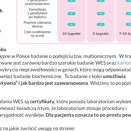
ch
y
nku
stępne w Polsce badanie o podejściu tzw. multiomicznym.
W tra
onywane jest zarówno bardzo szerokie badanie WES oraz
kariot
wykrycia nieprawidłowości w genach, które mogą odpowiadać
wnież badanie biochemiczne. To badanie z kolei
umożliwia
aktywna” i jak bardzo jest zaawansowana
. Widzimy to po poz
adania WES są
certyfikaty
, które posiada laboratorium wykon
Ponieważ świadczą o tym, że laboratorium stosuje procedury i
iarygodność wyników.
Dla pacjenta oznacza to po prostu pe
z na jakie zwrócić uwagę na stronie: