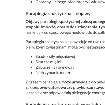
Choroby Heinego-Medina, czyli wirusow
Paraplegia spastyczna – objawy
Objawy paraplegii spastycznej zależą od teg
stopniu. Im wyżej doszło do uszkodzenia, tym
nasilenia – od częściowego niedowładu do całk
Paraplegia spastyczna nie powoduje od razu pa
pierwszymi zwiastunami mogą być następując
Spadek siły mięśniowej
Skurcze mięśni
Zaburzenia równowagi
Nietrzymanie moczu
Z czasem paraplegia
może prowadzić do powik
zakrzepowo-zatorowe czy przykurcze stawo
leczenia oraz odpowiednią pielęgnację choreg
Paraplegia spastyczna – diagnostyka