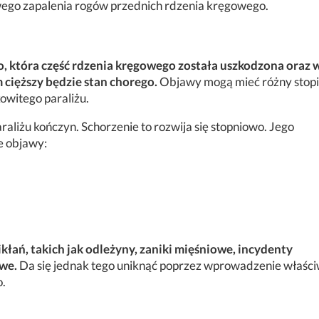
ego zapalenia rogów przednich rdzenia kręgowego.
o, która część rdzenia kręgowego została uszkodzona oraz 
 cięższy będzie stan chorego.
Objawy mogą mieć różny stop
owitego paraliżu.
raliżu kończyn. Schorzenie to rozwija się stopniowo. Jego
e objawy:
łań, takich jak odleżyny, zaniki mięśniowe, incydenty
we.
Da się jednak tego uniknąć poprzez wprowadzenie właśc
o.