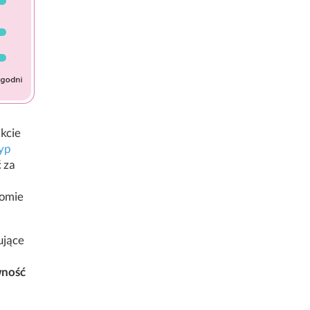
kcie
yp
 za
iomie
ujące
wność