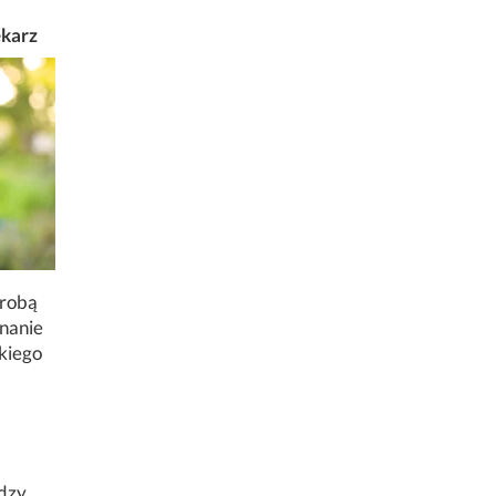
ekarz
orobą
onanie
kiego
ędzy