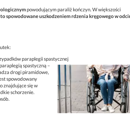
urologicznym
powodującym paraliż kończyn. W większości
 to spowodowane uszkodzeniem rdzenia kręgowego w odci
utek:
zypadków paraplegii spastycznej
araplegią spastyczną –
dza drogi piramidowe,
n jest spowodowany
o znajdujące się w
dkie schorzenie.
osób.