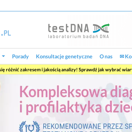
w
Porady
Konsultacje genetyczne
O nas
✉ Ko
ę różnić zakresem i jakością analizy! Sprawdź jak wybrać wia