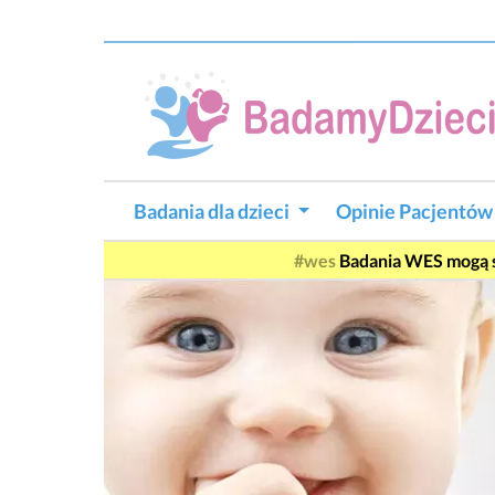
Badania dla dzieci
Opinie Pacjentó
#wes
Badania WES mogą si