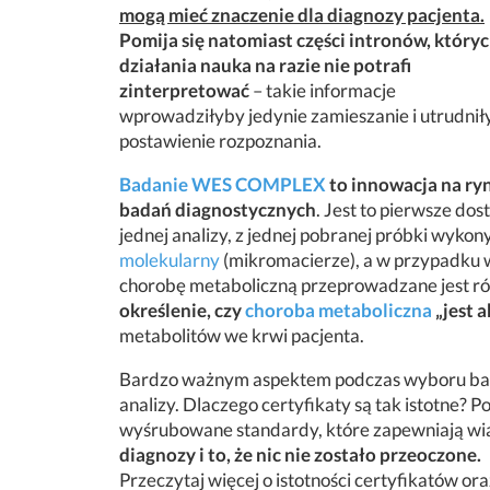
mogą mieć znaczenie dla diagnozy pacjenta.
Pomija się natomiast części intronów, który
działania nauka na razie nie potrafi
zinterpretować
– takie informacje
wprowadziłyby jedynie zamieszanie i utrudnił
postawienie rozpoznania.
Badanie WES COMPLEX
to innowacja na ry
badań diagnostycznych
. Jest to pierwsze do
jednej analizy, z jednej pobranej próbki wyk
molekularny
(mikromacierze), a w przypadku 
chorobę metaboliczną przeprowadzane jest ró
określenie, czy
choroba metaboliczna
„jest 
metabolitów we krwi pacjenta.
Bardzo ważnym aspektem podczas wyboru b
analizy. Dlaczego certyfikaty są tak istotne? 
wyśrubowane standardy, które zapewniają w
diagnozy i to, że nic nie zostało przeoczone.
Przeczytaj więcej o istotności certyfikatów ora