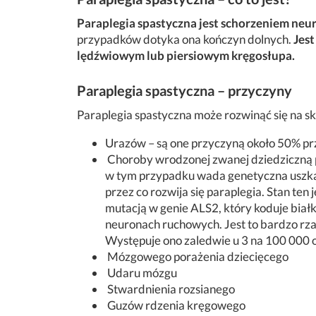
Paraplegia spastyczna jest schorzeniem ne
przypadków dotyka ona kończyn dolnych.
Jest
lędźwiowym lub piersiowym kręgosłupa.
Paraplegia spastyczna – przyczyny
Paraplegia spastyczna może rozwinąć się na sk
Urazów – są one przyczyną około 50% pr
Choroby wrodzonej zwanej dziedziczną p
w tym przypadku wada genetyczna uszka
przez co rozwija się paraplegia. Stan te
mutacją w genie ALS2, który koduje białk
neuronach ruchowych. Jest to bardzo rza
Występuje ono zaledwie u 3 na 100 000 
Mózgowego porażenia dziecięcego
Udaru mózgu
Stwardnienia rozsianego
Guzów rdzenia kręgowego