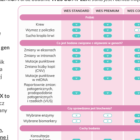
e
 gen
ik
na
j
X to
cz
any
h,
ne i