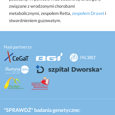
związane z wrodzonymi chorobami
metabolicznymi, zespołem Retta,
zespołem Dravet
i
stwardnieniem guzowatym.
Nasi partnerzy
*SPRAWDŹ* badania genetyczne: