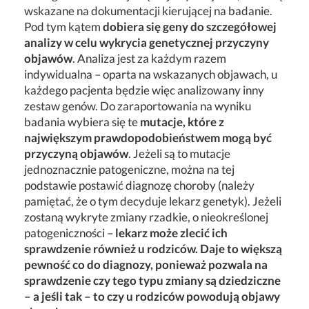
wskazane na dokumentacji kierującej na badanie.
Pod tym kątem
dobiera się geny do szczegółowej
analizy w celu wykrycia genetycznej przyczyny
objawów
. Analiza jest za każdym razem
indywidualna – oparta na wskazanych objawach, u
każdego pacjenta będzie więc analizowany inny
zestaw genów. Do zaraportowania na wyniku
badania wybiera się te
mutacje, które z
największym prawdopodobieństwem mogą być
przyczyną objawów
. Jeżeli są to mutacje
jednoznacznie patogeniczne, można na tej
podstawie postawić diagnozę choroby (należy
pamiętać, że o tym decyduje lekarz genetyk). Jeżeli
zostaną wykryte zmiany rzadkie, o nieokreślonej
patogeniczności –
lekarz może zlecić ich
sprawdzenie również u rodziców. Daje to większą
pewność co do diagnozy, ponieważ pozwala na
sprawdzenie czy tego typu zmiany są dziedziczne
– a jeśli tak – to czy u rodziców powodują objawy