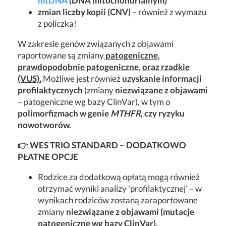
mtDNA
(DNA mitochondrialnym)
zmian liczby kopii (CNV)
– również z wymazu
z policzka!
W zakresie genów związanych z objawami
raportowane są zmiany
patogeniczne,
prawdopodobnie patogeniczne, oraz rzadkie
(VUS).
Możliwe jest również
uzyskanie informacji
profilaktycznych
(zmiany
niezwiązane z objawami
– patogeniczne wg bazy ClinVar), w tym o
polimorfizmach w genie
MTHFR
, czy ryzyku
nowotworów.
👉 WES TRIO STANDARD – DODATKOWO
PŁATNE OPCJE
Rodzice za dodatkową opłatą mogą również
otrzymać wyniki analizy 'profilaktycznej’ – w
wynikach rodziców zostaną zaraportowane
zmiany
niezwiązane z objawami (mutacje
patogeniczne wg bazy ClinVar).