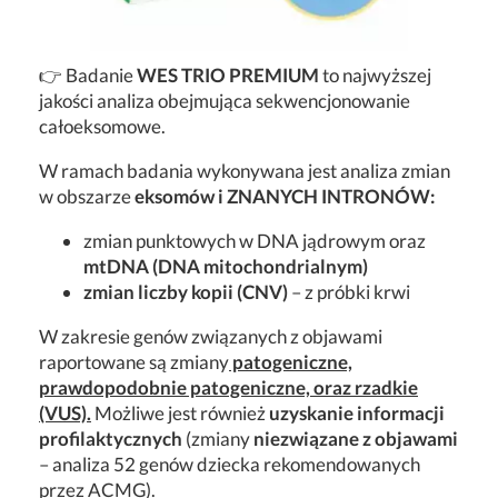
👉 Badanie
WES TRIO PREMIUM
to najwyższej
jakości analiza obejmująca sekwencjonowanie
całoeksomowe.
W ramach badania wykonywana jest analiza zmian
w obszarze
eksomów i ZNANYCH INTRONÓW:
zmian punktowych w DNA jądrowym oraz
mtDNA (DNA mitochondrialnym)
zmian liczby kopii (CNV)
– z próbki krwi
W zakresie genów związanych z objawami
raportowane są zmiany
patogeniczne,
prawdopodobnie patogeniczne, oraz rzadkie
(VUS).
Możliwe jest również
uzyskanie informacji
profilaktycznych
(zmiany
niezwiązane z objawami
– analiza 52 genów dziecka rekomendowanych
przez ACMG).