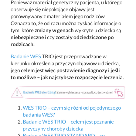
Ponieważ materiał genetyczny pacjenta, u którego
obserwuje się niepokojące objawy jest
porównywany z materiałem jego rodziców.
Oznacza to, że od razu można zyskać informacje o
tym, które
zmiany w genach
wykryte u dziecka są
niebezpieczne
i czy
zostały odziedziczone po
rodzicach.
Badanie WES
TRIO jest przeprowadzane w
kierunku określenia przyczyn objawów u dziecka,
jego
celem jest więc postawienie diagnozy i jeśli
to możliwe – jak najszybsze rozpoczęcie leczenia.
WES TRIO – czym się różni od pojedynczego
badania WES?
Badanie WES TRIO – celem jest poznanie
przyczyny choroby dziecka
Badanie WES TRIO STANDARD – co