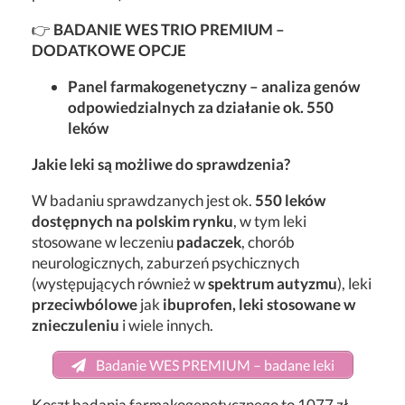
👉
BADANIE WES TRIO PREMIUM –
DODATKOWE OPCJE
Panel farmakogenetyczny – analiza genów
odpowiedzialnych za działanie ok. 550
leków
Jakie leki są możliwe do sprawdzenia?
W badaniu sprawdzanych jest ok.
550 leków
dostępnych na polskim rynku
, w tym leki
stosowane w leczeniu
padaczek
, chorób
neurologicznych, zaburzeń psychicznych
(występujących również w
spektrum autyzmu
), leki
przeciwbólowe
jak
ibuprofen, leki stosowane w
znieczuleniu
i wiele innych.
Badanie WES PREMIUM – badane leki
Koszt badania farmakogenetycznego to 1077 zł.