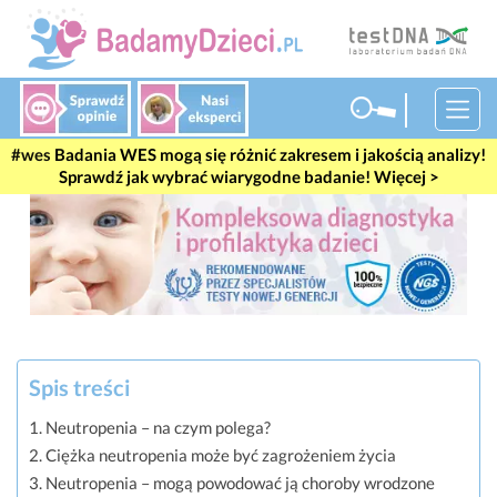
#wes
Badania WES mogą się różnić zakresem i jakością analizy!
Sprawdź jak wybrać wiarygodne badanie! Więcej >
Spis treści
Neutropenia – na czym polega?
Ciężka neutropenia może być zagrożeniem życia
Neutropenia – mogą powodować ją choroby wrodzone