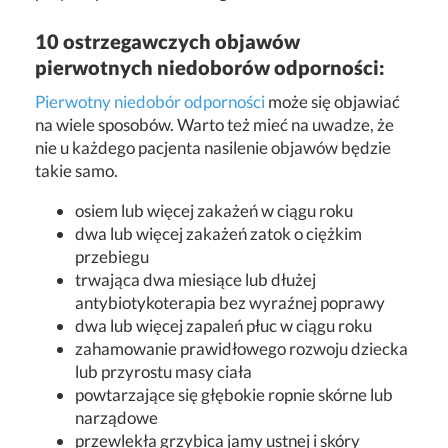
10 ostrzegawczych objawów
pierwotnych niedoborów odporności:
Pierwotny niedobór odporności
może się objawiać
na wiele sposobów. Warto też mieć na uwadze, że
nie u każdego pacjenta nasilenie objawów będzie
takie samo.
osiem lub więcej zakażeń w ciągu roku
dwa lub więcej zakażeń zatok o ciężkim
przebiegu
trwająca dwa miesiące lub dłużej
antybiotykoterapia bez wyraźnej poprawy
dwa lub więcej zapaleń płuc w ciągu roku
zahamowanie prawidłowego rozwoju dziecka
lub przyrostu masy ciała
powtarzające się głębokie ropnie skórne lub
narządowe
przewlekła grzybica jamy ustnej i skóry