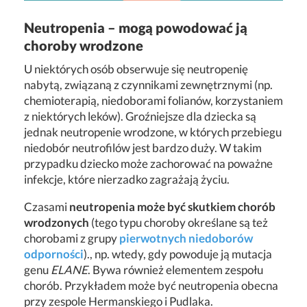
Neutropenia – mogą powodować ją
choroby wrodzone
U niektórych osób obserwuje się neutropenię
nabytą, związaną z czynnikami zewnętrznymi (np.
chemioterapią, niedoborami folianów, korzystaniem
z niektórych leków). Groźniejsze dla dziecka są
jednak neutropenie wrodzone, w których przebiegu
niedobór neutrofilów jest bardzo duży. W takim
przypadku dziecko może zachorować na poważne
infekcje, które nierzadko zagrażają życiu.
Czasami
neutropenia może być skutkiem chorób
wrodzonych
(tego typu choroby określane są też
chorobami z grupy
pierwotnych niedoborów
odporności
)., np. wtedy, gdy powoduje ją mutacja
genu
ELANE
. Bywa również elementem zespołu
chorób. Przykładem może być neutropenia obecna
przy zespole Hermanskiego i Pudlaka.