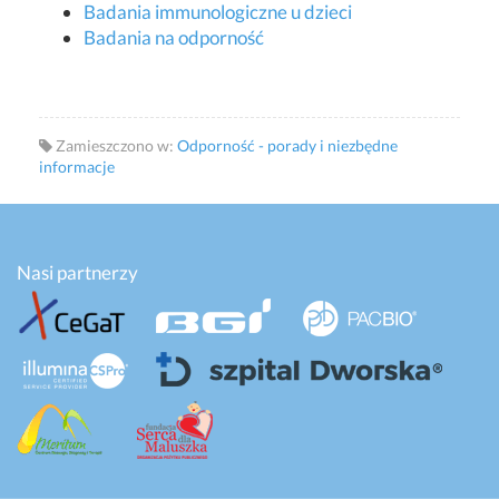
Badania immunologiczne u dzieci
Badania na odporność
Zamieszczono w:
Odporność - porady i niezbędne
informacje
Nasi partnerzy