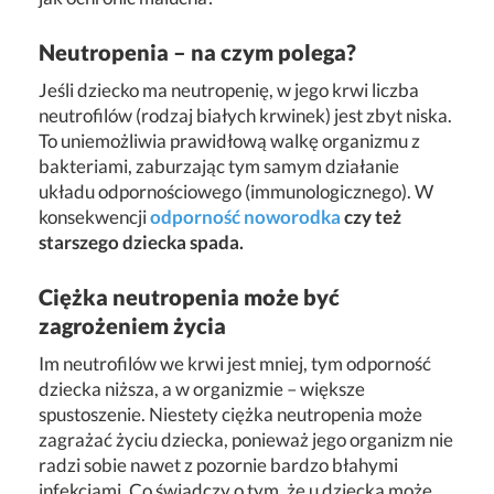
Neutropenia – na czym polega?
Jeśli dziecko ma neutropenię, w jego krwi liczba
neutrofilów (rodzaj białych krwinek) jest zbyt niska.
To uniemożliwia prawidłową walkę organizmu z
bakteriami, zaburzając tym samym działanie
układu odpornościowego (immunologicznego). W
konsekwencji
odporność noworodka
czy też
starszego dziecka spada.
Ciężka neutropenia może być
zagrożeniem życia
Im neutrofilów we krwi jest mniej, tym odporność
dziecka niższa, a w organizmie – większe
spustoszenie. Niestety ciężka neutropenia może
zagrażać życiu dziecka, ponieważ jego organizm nie
radzi sobie nawet z pozornie bardzo błahymi
infekcjami. Co świadczy o tym, że u dziecka może