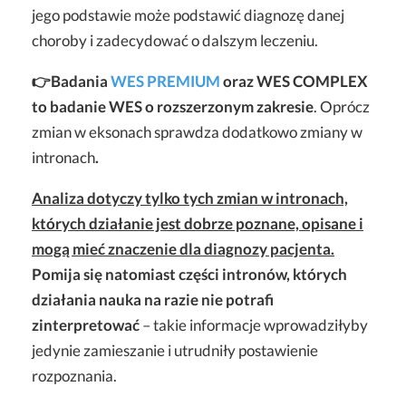
jego podstawie może podstawić diagnozę danej
choroby i zadecydować o dalszym leczeniu.
👉Badania
WES PREMIUM
oraz WES COMPLEX
to badanie WES o rozszerzonym zakresie
. Oprócz
zmian w eksonach sprawdza dodatkowo zmiany w
intronach
.
Analiza dotyczy tylko tych zmian w intronach,
których działanie jest dobrze poznane, opisane i
mogą mieć znaczenie dla diagnozy pacjenta.
Pomija się natomiast części intronów, których
działania nauka na razie nie potrafi
zinterpretować
– takie informacje wprowadziłyby
jedynie zamieszanie i utrudniły postawienie
rozpoznania.