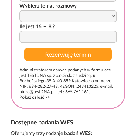
Wybierz temat rozmowy
I
l
e j
es
t 16
-
+
*
8 ?
Administratorem danych podanych w formularzu
jest TESTDNA sp. z o.o. Sp.k. z siedzibą: ul.
Bocheńskiego 38 A, 40-859 Katowice, o numerze
NIP: 634-282-27-48, REGON: 243413225, e-mail:
biuro@testDNA.pl , tel.: 665 761 161.
Pokaż całość >>
Dostępne badania WES
Oferujemy trzy rodzaje
badań WES: