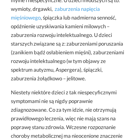
mylne i niespecyficzne. U dzieci młodszych są to:
wymioty, drgawki,
zaburzenia napięcia
mięśniowego
, śpiączka lub nadmierna senność,
opóźnienie uzyskiwania kamieni milowych –
zaburzenia rozwoju intelektualnego. U dzieci
starszych związane są z: zaburzeniami poruszania
(zanikiem bądź osłabieniem mięśni), zaburzeniami
rozwoju intelektualnego (w tym objawy ze
spektrum autyzmu, Aspergera), śpiączki,
zaburzenia żołądkowo – jelitowe.
Niestety niektóre dzieci z tak niespecyficznymi
symptomami nie są nigdy poprawnie
zdiagnozowane. Co za tym idzie, nie otrzymują
prawidłowego leczenia, więc nie mają szans na
poprawę stanu zdrowia. Wczesne rozpoznanie
choroby metabolicznej ma nieocenione znaczenie