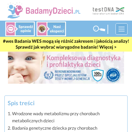
#wes
Badania WES mogą się różnić zakresem i jakością analizy!
Sprawdź jak wybrać wiarygodne badanie! Więcej >
Spis treści
Wrodzone wady metabolizmu przy chorobach
metabolicznych dzieci
Badania genetyczne dziecka przy chorobach