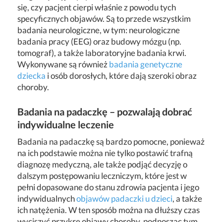
się, czy pacjent cierpi właśnie z powodu tych
specyficznych objawów. Są to przede wszystkim
badania neurologiczne, w tym: neurologiczne
badania pracy (EEG) oraz budowy mózgu (np.
tomograf), a także laboratoryjne badania krwi.
Wykonywane są również
badania genetyczne
dziecka
i osób dorosłych, które dają szeroki obraz
choroby.
Badania na padaczkę – pozwalają dobrać
indywidualne leczenie
Badania na padaczkę są bardzo pomocne, ponieważ
na ich podstawie można nie tylko postawić trafną
diagnozę medyczną, ale także podjąć decyzję o
dalszym postępowaniu leczniczym, które jest w
pełni dopasowane do stanu zdrowia pacjenta i jego
indywidualnych
objawów padaczki u dzieci
, a także
ich natężenia. W ten sposób można na dłuższy czas
wyciszyć przykre objawy choroby, podnosząc tym