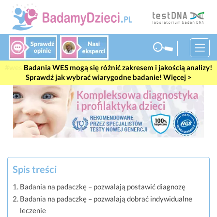
#wes
Badania WES mogą się różnić zakresem i jakością analizy!
Sprawdź jak wybrać wiarygodne badanie! Więcej >
Spis treści
Badania na padaczkę – pozwalają postawić diagnozę
Badania na padaczkę – pozwalają dobrać indywidualne
leczenie