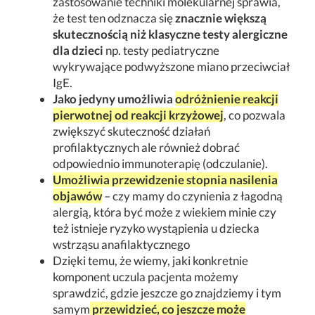
zastosowanie techniki molekularnej sprawia,
że test ten odznacza się
znacznie większą
skutecznością niż klasyczne testy alergiczne
dla dzieci
np. testy pediatryczne
wykrywające podwyższone miano przeciwciał
IgE.
Jako jedyny umożliwia
odróżnienie reakcji
pierwotnej od reakcji krzyżowej
, co pozwala
zwiększyć skuteczność działań
profilaktycznych ale również dobrać
odpowiednio immunoterapię (odczulanie).
Umożliwia przewidzenie stopnia nasilenia
objawów
– czy mamy do czynienia z łagodną
alergią, która być może z wiekiem minie czy
też istnieje ryzyko wystąpienia u dziecka
wstrząsu anafilaktycznego
Dzięki temu, że wiemy, jaki konkretnie
komponent uczula pacjenta możemy
sprawdzić, gdzie jeszcze go znajdziemy i tym
samym
przewidzieć, co jeszcze może