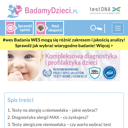
#wes
Badania WES mogą się różnić zakresem i jakością analizy!
Sprawdź jak wybrać wiarygodne badanie! Więcej >
Spis treści
Testy na alergię u niemowlaka – jakie wybrać?
Diagnostyka alergii MAX – co zyskujesz?
Testy alergiczne niemowlaka – czy warto wybrać test