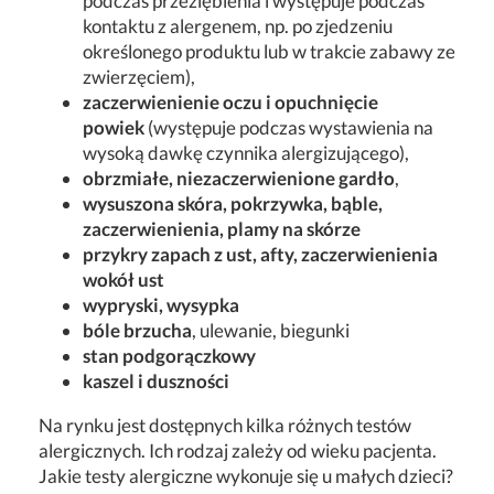
podczas przeziębienia i występuje podczas
kontaktu z alergenem, np. po zjedzeniu
określonego produktu lub w trakcie zabawy ze
zwierzęciem),
zaczerwienienie oczu i opuchnięcie
powiek
(występuje podczas wystawienia na
wysoką dawkę czynnika alergizującego),
obrzmiałe, niezaczerwienione gardło
,
wysuszona skóra, pokrzywka, bąble,
zaczerwienienia, plamy na skórze
przykry zapach z ust, afty, zaczerwienienia
wokół ust
wypryski, wysypka
bóle brzucha
, ulewanie, biegunki
stan podgorączkowy
kaszel i duszności
Na rynku jest dostępnych kilka różnych testów
alergicznych. Ich rodzaj zależy od wieku pacjenta.
Jakie testy alergiczne wykonuje się u małych dzieci?