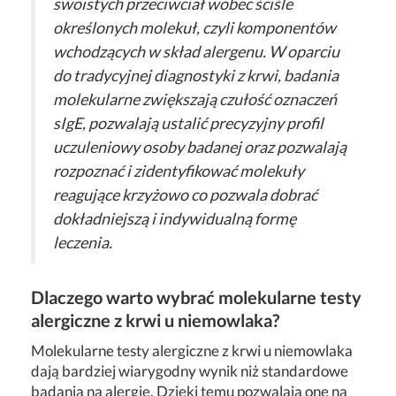
swoistych przeciwciał wobec ściśle
określonych molekuł, czyli komponentów
wchodzących w skład alergenu. W oparciu
do tradycyjnej diagnostyki z krwi, badania
molekularne zwiększają czułość oznaczeń
sIgE, pozwalają ustalić precyzyjny profil
uczuleniowy osoby badanej oraz pozwalają
rozpoznać i zidentyfikować molekuły
reagujące krzyżowo co pozwala dobrać
dokładniejszą i indywidualną formę
leczenia.
Dlaczego warto wybrać molekularne testy
alergiczne z krwi u niemowlaka?
Molekularne testy alergiczne z krwi u niemowlaka
dają bardziej wiarygodny wynik niż standardowe
badania na alergię. Dzięki temu pozwalają one na