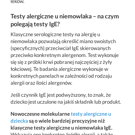
leków.
Testy alergiczne u niemowlaka – na czym
polegają testy IgE?
Klasyczne serologiczne testy na alergię u
niemowlaka
pozwalają określić miano swoistych
(specyficznych) przeciwciał IgE skierowanych
przeciwko konkretnym alergenom. Test wykonuje
się się z próbki krwi pobranej najczęściej z żyły
łokciowej. Te badania alergiczne wykonuje w
konkretnych panelach w zależności od rodzaju
alergii oraz ilości alergenów.
Jeśli czynnik IgE jest podwyższony, to znak, że
dziecko jest uczulone na jakiś składnik lub produkt.
Nowoczesne molekularne
testy alergiczne u
dziecka
są o wiele bardziej precyzyjne niż
klasyczne testy alergiczne u niemowlaka IgE.
Wskazują one konkretne źródło alergii, a także