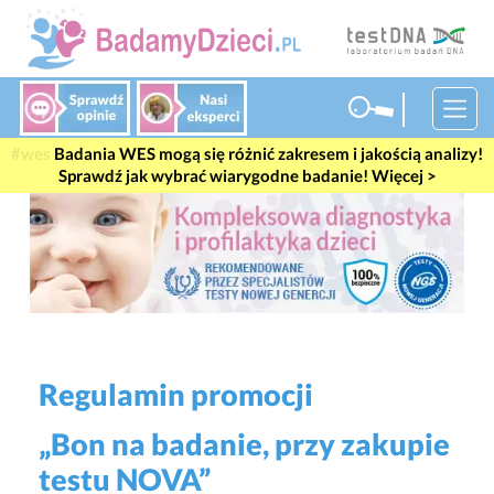
#wes
Badania WES mogą się różnić zakresem i jakością analizy!
Sprawdź jak wybrać wiarygodne badanie! Więcej >
Regulamin promocji
„Bon na badanie, przy zakupie
testu NOVA”