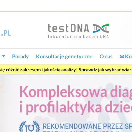
w
Porady
Konsultacje genetyczne
O nas
✉ Ko
ę różnić zakresem i jakością analizy! Sprawdź jak wybrać wia