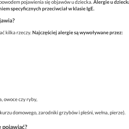
st powodem pojawienia się objawów u dziecka.
Alergie u dzieck
iem specyficznych przeciwciał w klasie IgE.
ojawia?
ć kilka rzeczy.
Najczęściej alergie są wywoływane przez:
:
ża, owoce czy ryby,
a kurzu domowego, zarodniki grzybów i pleśni, wełna, pierze).
ę pojawiać?