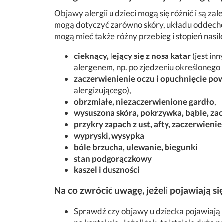
Objawy alergii u dzieci mogą się różnić i są za
mogą dotyczyć zarówno skóry, układu oddech
mogą mieć także różny przebieg i stopień nasil
cieknący, lejący się z nosa katar
(jest in
alergenem, np. po zjedzeniu określonego
zaczerwienienie oczu i opuchnięcie po
alergizującego),
obrzmiałe, niezaczerwienione gardło
,
wysuszona skóra, pokrzywka, bąble, zac
przykry zapach z ust, afty, zaczerwieni
wypryski, wysypka
bóle brzucha, ulewanie, biegunki
stan podgorączkowy
kaszel i duszności
Na co zwrócić uwagę, jeżeli pojawiają si
Sprawdź czy objawy u dziecka pojawiają s