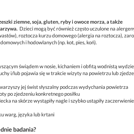
rzeszki ziemne, soja, gluten, ryby i owoce morza, a także
 warzywa.
Dzieci mogą być również często uczulone na alergen
hwastów), roztocza kurzu domowego (alergia na roztocza), zaro
 domowych i hodowlanych (np. kot, pies, koń).
yszącym świądem w nosie, kichaniem i obfitą wodnistą wydzie
 suchy i/lub pojawia się w trakcie wizyty na powietrzu lub zjedz
owarzyszy jej świst słyszalny podczas wydychania powietrza
ty po zjedzeniu konkretnego posiłku
ziecka na skórze wystąpiły nagle i szybko ustąpiły zaczerwienie
u warg, języka lub krtani
ednie badania?