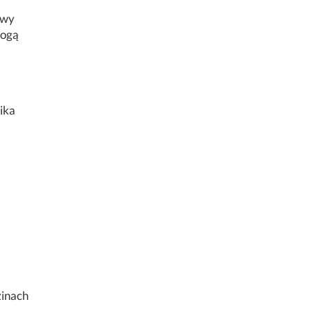
awy
mogą
ika
zinach