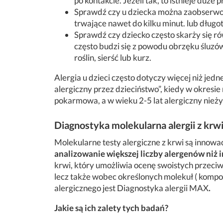
po kontakcie. Jeżeli tak, to istnieje duż
Sprawdź czy u dziecka można zaobserwo
trwające nawet do kilku minut. lub długo
Sprawdź czy dziecko często skarży się ró
często budzi się z powodu obrzęku śluzówki
roślin, sierść lub kurz.
Alergia u dzieci często dotyczy więcej niż jedn
alergiczny przez dzieciństwo”, kiedy w okresie
pokarmowa, a w wieku 2-5 lat alergiczny nieżyt
Diagnostyka molekularna alergii z krwi
Molekularne testy alergiczne z krwi są innow
analizowanie większej liczby alergenów niż
krwi, który umożliwia ocenę swoistych przeciwc
lecz także wobec określonych molekuł ( kompo
alergicznego jest Diagnostyka alergii MAX
.
Jakie są ich zalety tych badań?