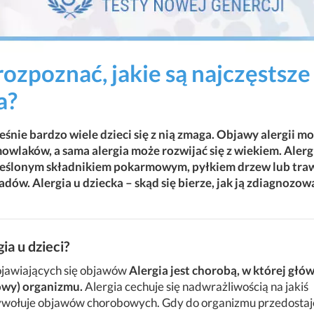
 rozpoznać, jakie są najczęstsze
a?
eśnie bardzo wiele dzieci się z nią zmaga. Objawy alergii m
owlaków, a sama alergia może rozwijać się z wiekiem. Alerg
kreślonym składnikiem pokarmowym, pyłkiem drzew lub traw
ów. Alergia u dziecka – skąd się bierze, jak ją zdiagnozowa
ia u dzieci?
ojawiających się objawów
Alergia jest chorobą, w której głó
owy) organizmu.
Alergia cechuje się nadwrażliwością na jakiś
 wywołuje objawów chorobowych. Gdy do organizmu przedostaje