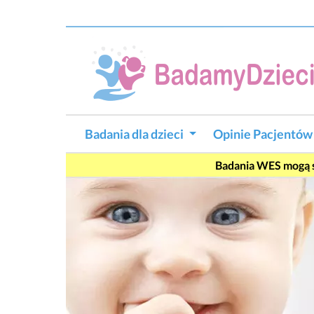
Badania dla dzieci
Opinie Pacjentó
#wes
Badania WES mogą si