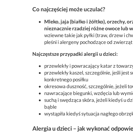
Co najczęściej może uczulać?
Mleko, jaja (białko i żółtko), orzechy, o
nieznacznie rzadziej różne owoce lub
wziewne takie jak pyłki (traw, drzew i c
pleśni i alergeny pochodzące od zwierząt
Najczęstsze przypadki alergii u dzieci:
przewlekły i powracający katar z towarz
przewlekły kaszel, szczególnie, jeśli jest
konkretnego posiłku
okresowa duszność, szczególnie, jeżeli t
nawracające biegunki, wzdęcia lub wymio
suchą i swędząca skóra, jeżeli kiedyś u d
bąble
wystąpiła kiedyś sytuacja nagłego obrzęk
Alergia u dzieci – jak wykonać odpowi