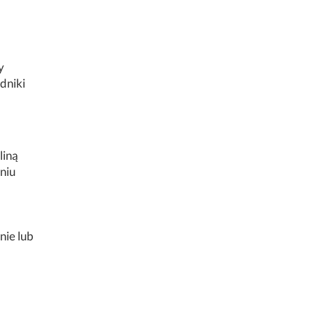
y
dniki
liną
eniu
nie lub