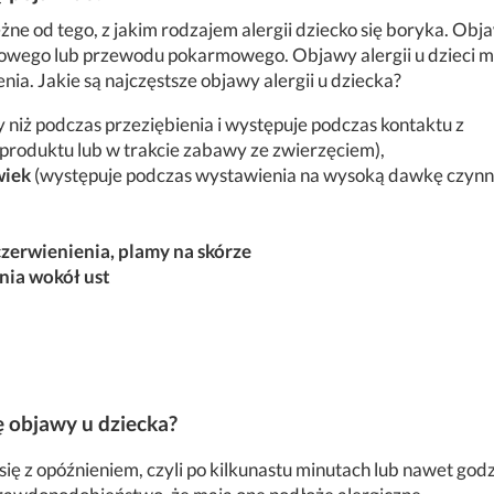
leżne od tego, z jakim rodzajem alergii dziecko się boryka. Obj
owego lub przewodu pokarmowego. Objawy alergii u dzieci 
enia.
Jakie są najczęstsze objawy alergii u dziecka?
ny niż podczas przeziębienia i występuje podczas kontaktu z
 produktu lub w trakcie zabawy ze zwierzęciem),
wiek
(występuje podczas wystawienia na wysoką dawkę czynn
zerwienienia, plamy na skórze
enia wokół ust
ę objawy u dziecka?
ię z opóźnieniem, czyli po kilkunastu minutach lub nawet god