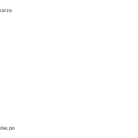
karza
wów, po