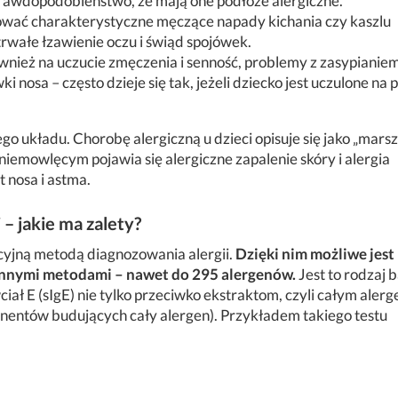
e prawdopodobieństwo, że mają one podłoże alergiczne.
wać charakterystyczne męczące napady kichania czy kaszlu
trwałe łzawienie oczu i świąd spojówek.
wnież na uczucie zmęczenia i senność, problemy z zasypianiem
 nosa – często dzieje się tak, jeżeli dziecko jest uczulone na 
ego układu. Chorobę alergiczną u dzieci opisuje się jako „marsz
 niemowlęcym pojawia się alergiczne zapalenie skóry i alergia
 nosa i astma.
 – jakie ma zalety?
acyjną metodą diagnozowania alergii.
Dzięki nim możliwe jest
 innymi metodami – nawet do 295 alergenów.
Jest to rodzaj 
iał E (sIgE) nie tylko przeciwko ekstraktom, czyli całym aler
nentów budujących cały alergen). Przykładem takiego testu