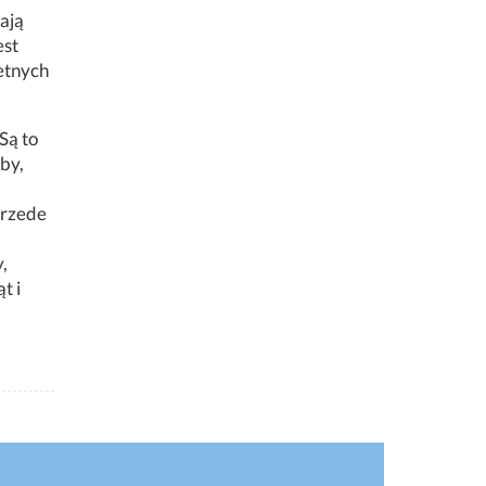
lają
est
retnych
Są to
by,
przede
,
t i