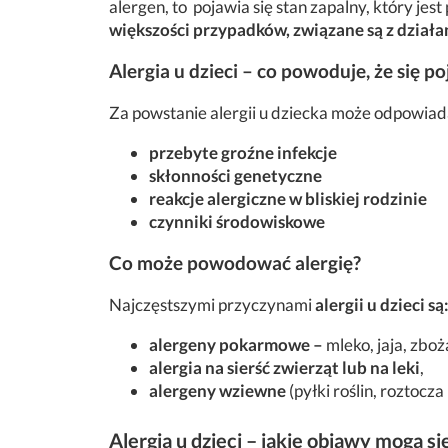
alergen, to pojawia się stan zapalny, który je
większości przypadków, związane są z działan
Alergia u dzieci – co powoduje, że się p
Za powstanie alergii u dziecka może odpowiada
przebyte groźne infekcje
skłonności genetyczne
reakcje alergiczne w bliskiej rodzinie
czynniki środowiskowe
Co może powodować alergię?
Najczęstszymi przyczynami
alergii u dzieci są
alergeny
pokarmowe –
mleko, jaja, zbo
alergia na sierść zwierząt lub na leki
,
alergeny wziewne
(pyłki roślin, roztocz
Alergia u dzieci – jakie objawy mogą si