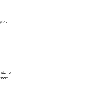
 i
pyłek
badań z
genom,