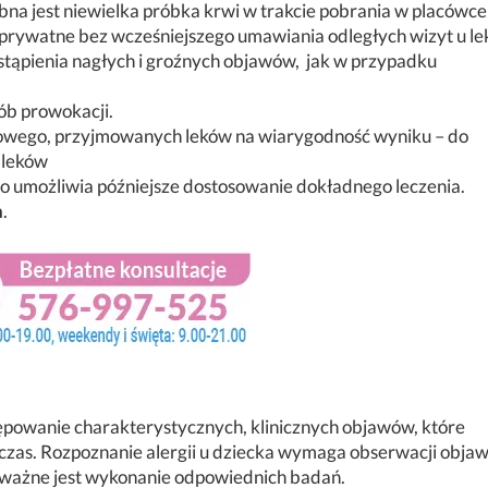
bna jest niewielka próbka krwi w trakcie pobrania w placówce
prywatne bez wcześniejszego umawiania odległych wizyt u le
stąpienia nagłych i groźnych objawów, jak w przypadku
ób prowokacji.
owego, przyjmowanych leków na wiarygodność wyniku – do
 leków
co umożliwia późniejsze dostosowanie dokładnego leczenia.
h
.
tępowanie charakterystycznych, klinicznych objawów, które
iś czas. Rozpoznanie alergii u dziecka wymaga obserwacji obja
o ważne jest wykonanie odpowiednich badań.