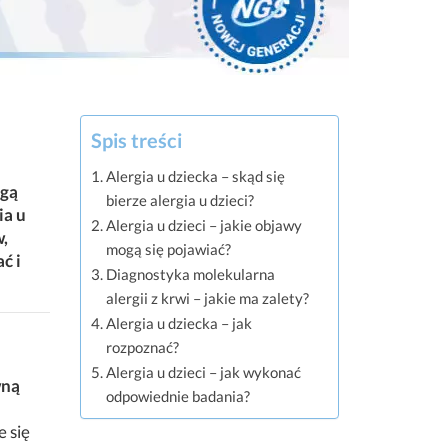
Spis treści
Alergia u dziecka – skąd się
ogą
bierze alergia u dzieci?
ia u
Alergia u dzieci – jakie objawy
,
mogą się pojawiać?
ć i
Diagnostyka molekularna
alergii z krwi – jakie ma zalety?
Alergia u dziecka – jak
rozpoznać?
Alergia u dzieci – jak wykonać
wną
odpowiednie badania?
 się