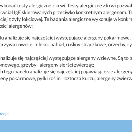
ykonać testy alergiczne z krwi. Testy alergiczne z krwi pozwa
eciwciał IgE skierowanych przeciwko konkretnym alergenom. T
ściej z żyły łokciowej. Te badania alergiczne wykonuje w konk
lości alergenów:
u analizuje się najczęściej występujące alergeny pokarmowe. 
ywa i owoce, mleko i nabiał, rośliny strączkowe, orzechy, ry
alizuje się najczęściej występujące alergeny wziewne. Są to 
omowego, grzyby i alergeny sierści zwierząt;
 tego panelu analizuje się najczęściej pojawiające się alergeny
geny pokarmowe, pyłki roślin, roztocza kurzu, alergeny zwierzą
macje