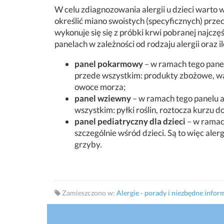
W celu zdiagnozowania alergii u dzieci warto w
określić miano swoistych (specyficznych) prz
wykonuje się się z próbki krwi pobranej najczę
panelach w zależności od rodzaju alergii oraz i
panel pokarmowy
– w ramach tego panel
przede wszystkim: produkty zbożowe, warz
owoce morza;
panel wziewny
– w ramach tego panelu an
wszystkim: pyłki roślin, roztocza kurzu d
panel pediatryczny dla dzieci
– w ramach
szczególnie wśród dzieci. Są to więc aler
grzyby.
Zamieszczono w:
Alergie - porady i niezbędne infor