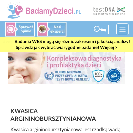
#wes
Badania WES mogą się różnić zakresem i jakością analizy!
Sprawdź jak wybrać wiarygodne badanie! Więcej >
KWASICA
ARGININOBURSZTYNIANOWA
Kwasica argininobursztynianowa jest rzadką wadą