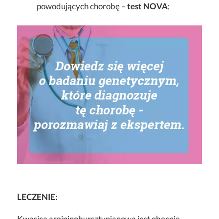
powodujących chorobę –
test NOVA
;
LECZENIE:
Kwasica argininobursztynianowa jest obecnie